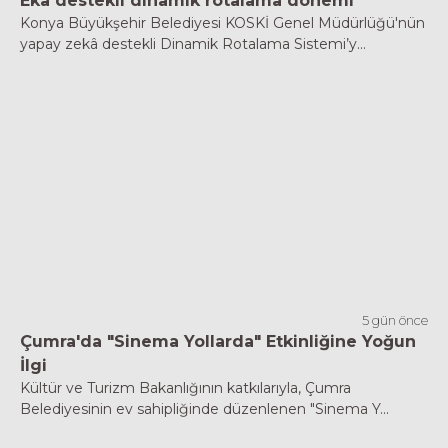
Eka destekli dinamik rotalama dönemi
Konya Büyükşehir Belediyesi KOSKİ Genel Müdürlüğü'nün
yapay zekâ destekli Dinamik Rotalama Sistemi’y...
5 gün önce
Çumra'da "Sinema Yollarda" Etkinliğine Yoğun
İlgi
Kültür ve Turizm Bakanlığının katkılarıyla, Çumra
Belediyesinin ev sahipliğinde düzenlenen "Sinema Y...