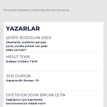
Konya’da Köpeklerin Saldırdığı Bir Kişi Yaralandı
YAZARLAR
ŞERİFE BOZOĞLAN EKER
Okullarda şiddetin gerçek
yüzü; sınıfta şiddet var; peki
kökü nerede?
MESUT TEKİN
Arabaşı Çorbası Tarifi
ZEKİ DURSUN
Hayatım Bir Roman -10
DİYETİSYEN SEVİM BİRCAN ÇETİN
Sağlığınız için bayramda
beslenmenize dikkat edin!