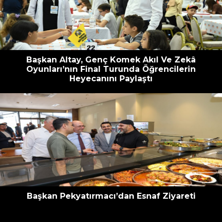
escort
oyna
havalimanı
bahis
transfer
siteleri
Başkan Altay, Genç Komek Akıl Ve Zekâ
Oyunları’nın Final Turunda Öğrencilerin
Heyecanını Paylaştı
Başkan Pekyatırmacı’dan Esnaf Ziyareti