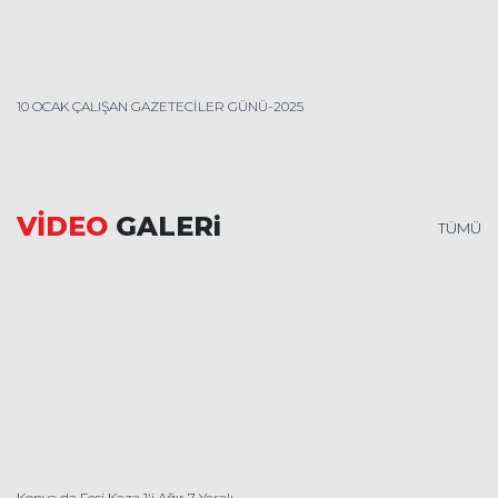
10 OCAK ÇALIŞAN GAZETECİLER GÜNÜ-2025
VİDEO
GALERi
TÜMÜ
Konya da Feci Kaza 1'i Ağır 7 Yaralı