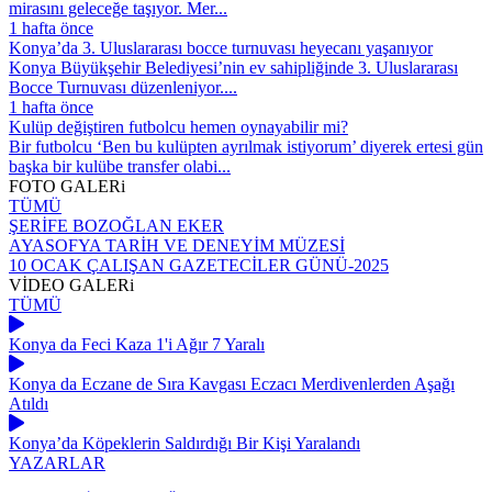
mirasını geleceğe taşıyor. Mer...
1 hafta önce
Konya’da 3. Uluslararası bocce turnuvası heyecanı yaşanıyor
Konya Büyükşehir Belediyesi’nin ev sahipliğinde 3. Uluslararası
Bocce Turnuvası düzenleniyor....
1 hafta önce
Kulüp değiştiren futbolcu hemen oynayabilir mi?
Bir futbolcu ‘Ben bu kulüpten ayrılmak istiyorum’ diyerek ertesi gün
başka bir kulübe transfer olabi...
FOTO
GALERi
TÜMÜ
ŞERİFE BOZOĞLAN EKER
AYASOFYA TARİH VE DENEYİM MÜZESİ
10 OCAK ÇALIŞAN GAZETECİLER GÜNÜ-2025
VİDEO
GALERi
TÜMÜ
Konya da Feci Kaza 1'i Ağır 7 Yaralı
Konya da Eczane de Sıra Kavgası Eczacı Merdivenlerden Aşağı
Atıldı
Konya’da Köpeklerin Saldırdığı Bir Kişi Yaralandı
YAZARLAR