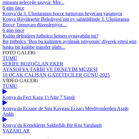
mirasını geleceğe taşıyor. Mer...
6 gün önce
Konya’da 3. Uluslararası bocce turnuvası heyecanı yaşanıyor
Konya Büyükşehir Belediyesi’nin ev sahipliğinde 3. Uluslararası
Bocce Turnuvası düzenleniyor....
6 gün önce
Kulüp değiştiren futbolcu hemen oynayabilir mi?
Bir futbolcu ‘Ben bu kulüpten ayrılmak istiyorum’ diyerek ertesi gün
başka bir kulübe transfer olabi...
FOTO
GALERi
TÜMÜ
ŞERİFE BOZOĞLAN EKER
AYASOFYA TARİH VE DENEYİM MÜZESİ
10 OCAK ÇALIŞAN GAZETECİLER GÜNÜ-2025
VİDEO
GALERi
TÜMÜ
Konya da Feci Kaza 1'i Ağır 7 Yaralı
Konya da Eczane de Sıra Kavgası Eczacı Merdivenlerden Aşağı
Atıldı
Konya’da Köpeklerin Saldırdığı Bir Kişi Yaralandı
YAZARLAR