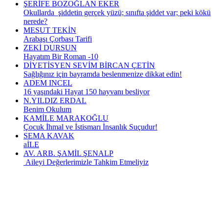
ŞERİFE BOZOĞLAN EKER
Okullarda şiddetin gerçek yüzü; sınıfta şiddet var; peki kökü
nerede?
MESUT TEKİN
Arabaşı Çorbası Tarifi
ZEKİ DURSUN
Hayatım Bir Roman -10
DİYETİSYEN SEVİM BİRCAN ÇETİN
Sağlığınız için bayramda beslenmenize dikkat edin!
ADEM INCEL
16 yaşındaki Hayat 150 hayvanı besliyor
N.YILDIZ ERDAL
Benim Okulum
KAMİLE MARAKOĞLU
Çocuk İhmal ve İstismarı İnsanlık Suçudur!
SEMA KAVAK
aİLE
AV. ARB. ŞAMİL ŞENALP
Aileyi Değerlerimizle Tahkim Etmeliyiz