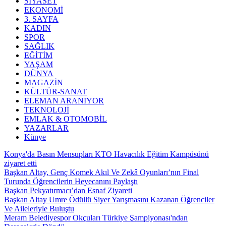
SİYASET
EKONOMİ
3. SAYFA
KADIN
SPOR
SAĞLIK
EĞİTİM
YAŞAM
DÜNYA
MAGAZİN
KÜLTÜR-SANAT
ELEMAN ARANIYOR
TEKNOLOJİ
EMLAK & OTOMOBİL
YAZARLAR
Künye
Konya'da Basın Mensupları KTO Havacılık Eğitim Kampüsünü
ziyaret etti
Başkan Altay, Genç Komek Akıl Ve Zekâ Oyunları’nın Final
Turunda Öğrencilerin Heyecanını Paylaştı
Başkan Pekyatırmacı’dan Esnaf Ziyareti
Başkan Altay Umre Ödüllü Siyer Yarışmasını Kazanan Öğrenciler
Ve Aileleriyle Buluştu
Meram Belediyespor Okçuları Türkiye Şampiyonası'ndan