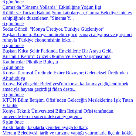
6 gün önce
Çumra'da "Sinema Yollarda" Etkinliğine Yoğun İlgi
Kültür ve Turizm Bakanlığının katkılarıyla, Çumra Belediyesinin ev
sahipliğinde düzenlenen "Sinema Y...
6 gün önce
Sedat Göncü: “Konya Üretiyor, Türkiye Güçleniyor”
Başkan Göncü, Konya'nın üretim gücü, sanayi altyapısı ve girişimci
ruhuyla Türkiye ekonomisinin loko...
6 gün önce
Başkan Kılca Şehir Parkında Emeklilerle Bir Araya Geldi
Kur’an-I Kerim’i Güzel Okuma Ve Ezber Yarışması’nda
Katılımcılar Piknikte Buluştu
6 gün önce
Konya Tarımsal Üretimde Ezber Bozuyor; Geleneksel Üretimden
Ahududuya
Konya Büyükşehir Belediyesi'nin kırsal kalkınmayı güçlendirmek
amacıyla hayata geçirdiği fidan deste...
6 gün önce
KTÜN Bilim İletişimi Ofisi’nden Geleceğin Mesleklerine Işık Tutan
Etkinlik
Konya Teknik Üniversitesi Bilim İletişimi Ofisi tarafından,
üniversite tercih sürecindeki aday öğren...
6 gün önce
Köklü tarihi, kazılarla yeniden ayağa kalkan;
Meram Belediyesi, tarih ve turizme yaptığı yatırımlarla ilçenin köklü