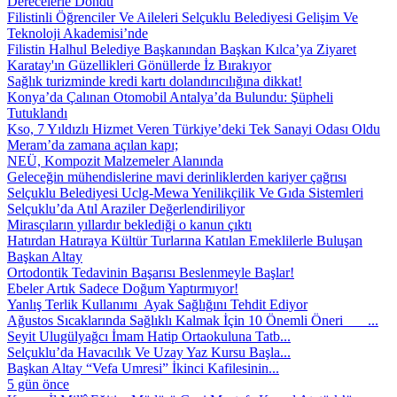
Derecelerle Döndü
Filistinli Öğrenciler Ve Aileleri Selçuklu Belediyesi Gelişim Ve
Teknoloji Akademisi’nde
Filistin Halhul Belediye Başkanından Başkan Kılca’ya Ziyaret
Karatay'ın Güzellikleri Gönüllerde İz Bırakıyor
Sağlık turizminde kredi kartı dolandırıcılığına dikkat!
Konya’da Çalınan Otomobil Antalya’da Bulundu: Şüpheli
Tutuklandı
Kso, 7 Yıldızlı Hizmet Veren Türkiye’deki Tek Sanayi Odası Oldu
Meram’da zamana açılan kapı;
NEÜ, Kompozit Malzemeler Alanında
Geleceğin mühendislerine mavi derinliklerden kariyer çağrısı
Selçuklu Belediyesi Uclg-Mewa Yenilikçilik Ve Gıda Sistemleri
Selçuklu’da Atıl Araziler Değerlendiriliyor
Mirasçıların yıllardır beklediği o kanun çıktı
Hatırdan Hatıraya Kültür Turlarına Katılan Emeklilerle Buluşan
Başkan Altay
Ortodontik Tedavinin Başarısı Beslenmeyle Başlar!
Ebeler Artık Sadece Doğum Yaptırmıyor!
Yanlış Terlik Kullanımı Ayak Sağlığını Tehdit Ediyor
Ağustos Sıcaklarında Sağlıklı Kalmak İçin 10 Önemli Öneri ...
Seyit Ulugülyağcı İmam Hatip Ortaokuluna Tatb...
Selçuklu’da Havacılık Ve Uzay Yaz Kursu Başla...
Başkan Altay “Vefa Umresi” İkinci Kafilesinin...
5 gün önce