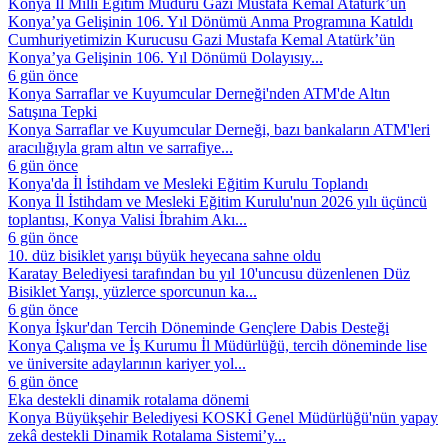
Konya İl Millî Eğitim Müdürü Gazi Mustafa Kemal Atatürk’ün
Konya’ya Gelişinin 106. Yıl Dönümü Anma Programına Katıldı
Cumhuriyetimizin Kurucusu Gazi Mustafa Kemal Atatürk’ün
Konya’ya Gelişinin 106. Yıl Dönümü Dolayısıy...
6 gün önce
Konya Sarraflar ve Kuyumcular Derneği'nden ATM'de Altın
Satışına Tepki
Konya Sarraflar ve Kuyumcular Derneği, bazı bankaların ATM'leri
aracılığıyla gram altın ve sarrafiye...
6 gün önce
Konya'da İl İstihdam ve Mesleki Eğitim Kurulu Toplandı
Konya İl İstihdam ve Mesleki Eğitim Kurulu'nun 2026 yılı üçüncü
toplantısı, Konya Valisi İbrahim Akı...
6 gün önce
10. düz bisiklet yarışı büyük heyecana sahne oldu
Karatay Belediyesi tarafından bu yıl 10'uncusu düzenlenen Düz
Bisiklet Yarışı, yüzlerce sporcunun ka...
6 gün önce
Konya İşkur'dan Tercih Döneminde Gençlere Dabis Desteği
Konya Çalışma ve İş Kurumu İl Müdürlüğü, tercih döneminde lise
ve üniversite adaylarının kariyer yol...
6 gün önce
Eka destekli dinamik rotalama dönemi
Konya Büyükşehir Belediyesi KOSKİ Genel Müdürlüğü'nün yapay
zekâ destekli Dinamik Rotalama Sistemi’y...