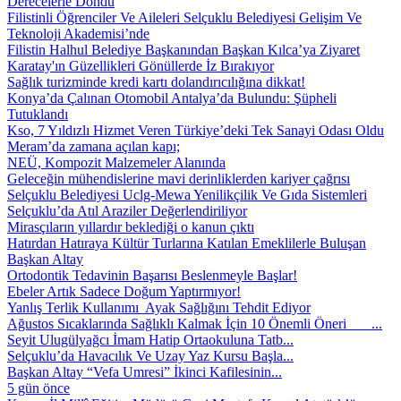
Derecelerle Döndü
Filistinli Öğrenciler Ve Aileleri Selçuklu Belediyesi Gelişim Ve
Teknoloji Akademisi’nde
Filistin Halhul Belediye Başkanından Başkan Kılca’ya Ziyaret
Karatay'ın Güzellikleri Gönüllerde İz Bırakıyor
Sağlık turizminde kredi kartı dolandırıcılığına dikkat!
Konya’da Çalınan Otomobil Antalya’da Bulundu: Şüpheli
Tutuklandı
Kso, 7 Yıldızlı Hizmet Veren Türkiye’deki Tek Sanayi Odası Oldu
Meram’da zamana açılan kapı;
NEÜ, Kompozit Malzemeler Alanında
Geleceğin mühendislerine mavi derinliklerden kariyer çağrısı
Selçuklu Belediyesi Uclg-Mewa Yenilikçilik Ve Gıda Sistemleri
Selçuklu’da Atıl Araziler Değerlendiriliyor
Mirasçıların yıllardır beklediği o kanun çıktı
Hatırdan Hatıraya Kültür Turlarına Katılan Emeklilerle Buluşan
Başkan Altay
Ortodontik Tedavinin Başarısı Beslenmeyle Başlar!
Ebeler Artık Sadece Doğum Yaptırmıyor!
Yanlış Terlik Kullanımı Ayak Sağlığını Tehdit Ediyor
Ağustos Sıcaklarında Sağlıklı Kalmak İçin 10 Önemli Öneri ...
Seyit Ulugülyağcı İmam Hatip Ortaokuluna Tatb...
Selçuklu’da Havacılık Ve Uzay Yaz Kursu Başla...
Başkan Altay “Vefa Umresi” İkinci Kafilesinin...
5 gün önce