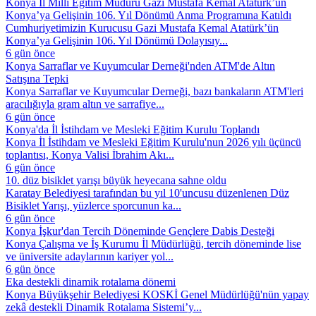
Konya İl Millî Eğitim Müdürü Gazi Mustafa Kemal Atatürk’ün
Konya’ya Gelişinin 106. Yıl Dönümü Anma Programına Katıldı
Cumhuriyetimizin Kurucusu Gazi Mustafa Kemal Atatürk’ün
Konya’ya Gelişinin 106. Yıl Dönümü Dolayısıy...
6 gün önce
Konya Sarraflar ve Kuyumcular Derneği'nden ATM'de Altın
Satışına Tepki
Konya Sarraflar ve Kuyumcular Derneği, bazı bankaların ATM'leri
aracılığıyla gram altın ve sarrafiye...
6 gün önce
Konya'da İl İstihdam ve Mesleki Eğitim Kurulu Toplandı
Konya İl İstihdam ve Mesleki Eğitim Kurulu'nun 2026 yılı üçüncü
toplantısı, Konya Valisi İbrahim Akı...
6 gün önce
10. düz bisiklet yarışı büyük heyecana sahne oldu
Karatay Belediyesi tarafından bu yıl 10'uncusu düzenlenen Düz
Bisiklet Yarışı, yüzlerce sporcunun ka...
6 gün önce
Konya İşkur'dan Tercih Döneminde Gençlere Dabis Desteği
Konya Çalışma ve İş Kurumu İl Müdürlüğü, tercih döneminde lise
ve üniversite adaylarının kariyer yol...
6 gün önce
Eka destekli dinamik rotalama dönemi
Konya Büyükşehir Belediyesi KOSKİ Genel Müdürlüğü'nün yapay
zekâ destekli Dinamik Rotalama Sistemi’y...