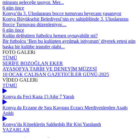
mirasını geleceğe taşıyor. Mer...
6 gün önce
Konya’da 3. Uluslararası bocce turnuvası heyecanı yaşanıyor
Konya Büyükşehir Belediyesi’nin ev sahipliğinde 3. Uluslararası
Bocce Turnuvası düzenleniyor....
6 gün önce
Kulüp değiştiren futbolcu hemen oynayabilir mi?
Bir futbolcu ‘Ben bu kulüpten ayrılmak istiyorum’ diyerek ertesi gün
başka bir kulübe transfer olabi...
FOTO
GALERi
TÜMÜ
ŞERİFE BOZOĞLAN EKER
AYASOFYA TARİH VE DENEYİM MÜZESİ
10 OCAK ÇALIŞAN GAZETECİLER GÜNÜ-2025
VİDEO
GALERi
TÜMÜ
Konya da Feci Kaza 1'i Ağır 7 Yaralı
Konya da Eczane de Sıra Kavgası Eczacı Merdivenlerden Aşağı
Atıldı
Konya’da Köpeklerin Saldırdığı Bir Kişi Yaralandı
YAZARLAR