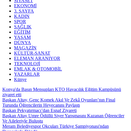
SİYASET
EKONOMİ
3. SAYFA
KADIN
SPOR
SAĞLIK
EĞİTİM
YAŞAM
DÜNYA
MAGAZİN
KÜLTÜR-SANAT
ELEMAN ARANIYOR
TEKNOLOJİ
EMLAK & OTOMOBİL
YAZARLAR
Künye
Konya'da Basın Mensupları KTO Havacılık Eğitim Kampüsünü
ziyaret etti
Başkan Altay, Genç Komek Akıl Ve Zekâ Oyunları’nın Final
Turunda Öğrencilerin Heyecanını Paylaştı
Başkan Pekyatırmacı’dan Esnaf Ziyareti
Başkan Altay Umre Ödüllü Siyer Yarışmasını Kazanan Öğrenciler
Ve Aileleriyle Buluştu
Meram Belediyespor Okçuları Türkiye Şampiyonası'ndan