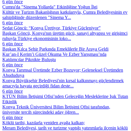
6 gün önce
Çumra'da "Sinema Yollarda" Etkinliğine Yoğun İlgi
Kültür ve Turizm Bakanlığının katkılarıyla, Çumra Belediyesinin ev
sahipliğinde düzenlenen "Sinema Y...
6 gün önce
Sedat Göncü: “Konya Üretiyor, Türkiye Güçleniyor”
Başkan Göncü, Konya'nın üretim gücü, sanayi altyapısı ve girişimci
ruhuyla Türkiye ekonomisinin loko...
6 gün önce
Başkan Kılca Şehir Parkında Emeklilerle Bir Araya Geldi
Kur’an-I Kerim’i Güzel Okuma Ve Ezber Yarışması’nda
Katılımcılar Piknikte Buluştu
6 gün önce
Konya Tarımsal Üretimde Ezber Bozuyor; Geleneksel Üretimden
Ahududuya
Konya Büyükşehir Belediyesi'nin kırsal kalkınmayı güçlendirmek
amacıyla hayata geçirdiği fidan deste...
6 gün önce
KTÜN Bilim İletişimi Ofisi’nden Geleceğin Mesleklerine Işık Tutan
Etkinlik
Konya Teknik Üniversitesi Bilim İletişimi Ofisi tarafından,
üniversite tercih sürecindeki aday öğren...
6 gün önce
Köklü tarihi, kazılarla yeniden ayağa kalkan;
Meram Belediyesi, tarih ve turizme yaptığı yatırımlarla ilçenin köklü