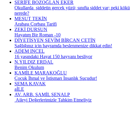
ŞERİFE BOZOĞLAN EKER
Okullarda şiddetin gerçek yüzü; sınıfta şiddet var; peki kökü
nerede?
MESUT TEKİN
Arabaşı Çorbası Tarifi
ZEKİ DURSUN
Hayatım Bir Roman -10
DİYETİSYEN SEVİM BİRCAN ÇETİN
Sağlığınız için bayramda beslenmenize dikkat edin!
ADEM INCEL
16 yaşındaki Hayat 150 hayvanı besliyor
N.YILDIZ ERDAL
Benim Okulum
KAMİLE MARAKOĞLU
Çocuk İhmal ve İstismarı İnsanlık Suçudur!
SEMA KAVAK
aİLE
AV. ARB. ŞAMİL ŞENALP
Aileyi Değerlerimizle Tahkim Etmeliyiz