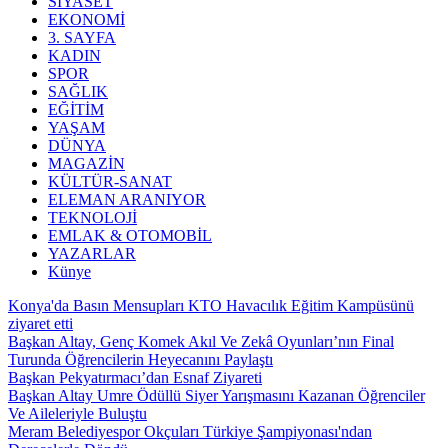
SİYASET
EKONOMİ
3. SAYFA
KADIN
SPOR
SAĞLIK
EĞİTİM
YAŞAM
DÜNYA
MAGAZİN
KÜLTÜR-SANAT
ELEMAN ARANIYOR
TEKNOLOJİ
EMLAK & OTOMOBİL
YAZARLAR
Künye
Konya'da Basın Mensupları KTO Havacılık Eğitim Kampüsünü
ziyaret etti
Başkan Altay, Genç Komek Akıl Ve Zekâ Oyunları’nın Final
Turunda Öğrencilerin Heyecanını Paylaştı
Başkan Pekyatırmacı’dan Esnaf Ziyareti
Başkan Altay Umre Ödüllü Siyer Yarışmasını Kazanan Öğrenciler
Ve Aileleriyle Buluştu
Meram Belediyespor Okçuları Türkiye Şampiyonası'ndan