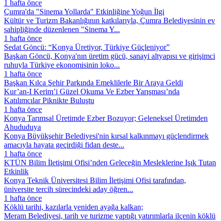
1 hafta önce
Çumra'da "Sinema Yollarda" Etkinliğine Yoğun İlgi
Kültür ve Turizm Bakanlığının katkılarıyla, Çumra Belediyesinin ev
sahipliğinde düzenlenen "Sinema Y...
1 hafta önce
Sedat Göncü: “Konya Üretiyor, Türkiye Güçleniyor”
Başkan Göncü, Konya'nın üretim gücü, sanayi altyapısı ve girişimci
ruhuyla Türkiye ekonomisinin loko...
1 hafta önce
Başkan Kılca Şehir Parkında Emeklilerle Bir Araya Geldi
Kur’an-I Kerim’i Güzel Okuma Ve Ezber Yarışması’nda
Katılımcılar Piknikte Buluştu
1 hafta önce
Konya Tarımsal Üretimde Ezber Bozuyor; Geleneksel Üretimden
Ahududuya
Konya Büyükşehir Belediyesi'nin kırsal kalkınmayı güçlendirmek
amacıyla hayata geçirdiği fidan deste...
1 hafta önce
KTÜN Bilim İletişimi Ofisi’nden Geleceğin Mesleklerine Işık Tutan
Etkinlik
Konya Teknik Üniversitesi Bilim İletişimi Ofisi tarafından,
üniversite tercih sürecindeki aday öğren...
1 hafta önce
Köklü tarihi, kazılarla yeniden ayağa kalkan;
Meram Belediyesi, tarih ve turizme yaptığı yatırımlarla ilçenin köklü