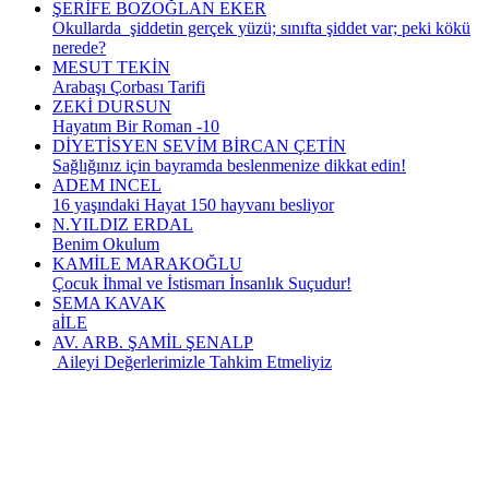
ŞERİFE BOZOĞLAN EKER
Okullarda şiddetin gerçek yüzü; sınıfta şiddet var; peki kökü
nerede?
MESUT TEKİN
Arabaşı Çorbası Tarifi
ZEKİ DURSUN
Hayatım Bir Roman -10
DİYETİSYEN SEVİM BİRCAN ÇETİN
Sağlığınız için bayramda beslenmenize dikkat edin!
ADEM INCEL
16 yaşındaki Hayat 150 hayvanı besliyor
N.YILDIZ ERDAL
Benim Okulum
KAMİLE MARAKOĞLU
Çocuk İhmal ve İstismarı İnsanlık Suçudur!
SEMA KAVAK
aİLE
AV. ARB. ŞAMİL ŞENALP
Aileyi Değerlerimizle Tahkim Etmeliyiz