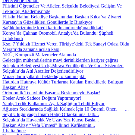
Derecelerle Döndü
Filistinli Öğrenciler Ve Aileleri Selçuklu Belediyesi Gelişim Ve
Teknoloji Akademisi’nde
Filistin Halhul Belediye Başkanından Başkan Kılca’ya Ziyaret
Karatay'ın Güzellikleri Gönüllerde İz Bırakıyor
Sağlık turizminde kredi kartı dolandırıcılığına dikkat!
Konya’da Çalınan Otomobil Antalya’da Bulundu: Şüpheli
Tutuklandı
Kso, 7 Yıldızlı Hizmet Veren Türkiye’deki Tek Sanayi Odası Oldu
Meram’da zamana açılan kapı;
NEÜ, Kompozit Malzemeler Alanında
Geleceğin mühendislerine mavi derinliklerden kariyer çağrısı
Selçuklu Belediyesi Uclg-Mewa Yenilikçilik Ve Gıda Sistemleri
Selçuklu’da Atıl Araziler Değerlendiriliyor
Mirasçıların yıllardır beklediği o kanun çıktı
Hatırdan Hatıraya Kültür Turlarına Katılan Emeklilerle Buluşan
Başkan Altay
Ortodontik Tedavinin Başarısı Beslenmeyle Başlar!
Ebeler Artık Sadece Doğum Yaptırmıyor!
Yanlış Terlik Kullanımı Ayak Sağlığını Tehdit Ediyor
Ağustos Sıcaklarında Sağlıklı Kalmak İçin 10 Önemli Öneri ...
Seyit Ulugülyağcı İmam Hatip Ortaokuluna Tatb...
Selçuklu’da Havacılık Ve Uzay Yaz Kursu Başla...
Başkan Altay “Vefa Umresi” İkinci Kafilesinin...
1 hafta önce