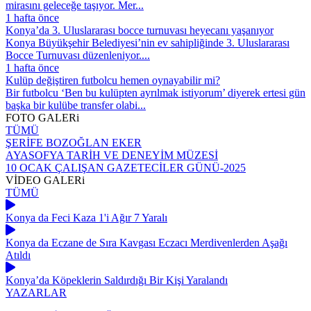
mirasını geleceğe taşıyor. Mer...
1 hafta önce
Konya’da 3. Uluslararası bocce turnuvası heyecanı yaşanıyor
Konya Büyükşehir Belediyesi’nin ev sahipliğinde 3. Uluslararası
Bocce Turnuvası düzenleniyor....
1 hafta önce
Kulüp değiştiren futbolcu hemen oynayabilir mi?
Bir futbolcu ‘Ben bu kulüpten ayrılmak istiyorum’ diyerek ertesi gün
başka bir kulübe transfer olabi...
FOTO
GALERi
TÜMÜ
ŞERİFE BOZOĞLAN EKER
AYASOFYA TARİH VE DENEYİM MÜZESİ
10 OCAK ÇALIŞAN GAZETECİLER GÜNÜ-2025
VİDEO
GALERi
TÜMÜ
Konya da Feci Kaza 1'i Ağır 7 Yaralı
Konya da Eczane de Sıra Kavgası Eczacı Merdivenlerden Aşağı
Atıldı
Konya’da Köpeklerin Saldırdığı Bir Kişi Yaralandı
YAZARLAR