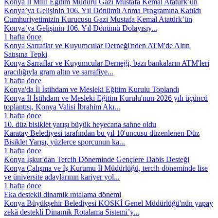
Konya İl Millî Eğitim Müdürü Gazi Mustafa Kemal Atatürk’ün
Konya’ya Gelişinin 106. Yıl Dönümü Anma Programına Katıldı
Cumhuriyetimizin Kurucusu Gazi Mustafa Kemal Atatürk’ün
Konya’ya Gelişinin 106. Yıl Dönümü Dolayısıy...
1 hafta önce
Konya Sarraflar ve Kuyumcular Derneği'nden ATM'de Altın
Satışına Tepki
Konya Sarraflar ve Kuyumcular Derneği, bazı bankaların ATM'leri
aracılığıyla gram altın ve sarrafiye...
1 hafta önce
Konya'da İl İstihdam ve Mesleki Eğitim Kurulu Toplandı
Konya İl İstihdam ve Mesleki Eğitim Kurulu'nun 2026 yılı üçüncü
toplantısı, Konya Valisi İbrahim Akı...
1 hafta önce
10. düz bisiklet yarışı büyük heyecana sahne oldu
Karatay Belediyesi tarafından bu yıl 10'uncusu düzenlenen Düz
Bisiklet Yarışı, yüzlerce sporcunun ka...
1 hafta önce
Konya İşkur'dan Tercih Döneminde Gençlere Dabis Desteği
Konya Çalışma ve İş Kurumu İl Müdürlüğü, tercih döneminde lise
ve üniversite adaylarının kariyer yol...
1 hafta önce
Eka destekli dinamik rotalama dönemi
Konya Büyükşehir Belediyesi KOSKİ Genel Müdürlüğü'nün yapay
zekâ destekli Dinamik Rotalama Sistemi’y...