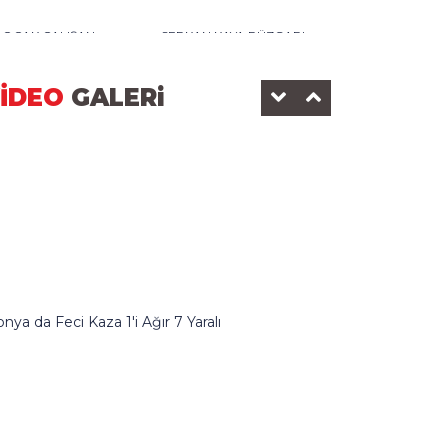
0 OCAK ÇALIŞAN
SERKAN KAYA RÜZGARI
AZETECİLER GÜNÜ-2025
DEDEMAN OTELİ
İDEO
GALERi
KONOMİ SANAYİ
BEYŞEHİR BELEDİYESİ
nya da Feci Kaza 1'i Ağır 7 Yaralı