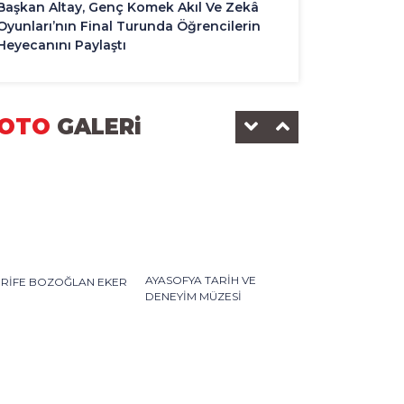
Başkan Altay, Genç Komek Akıl Ve Zekâ
Oyunları’nın Final Turunda Öğrencilerin
Heyecanını Paylaştı
OTO
GALERi
AYASOFYA TARİH VE
ERİFE BOZOĞLAN EKER
DENEYİM MÜZESİ