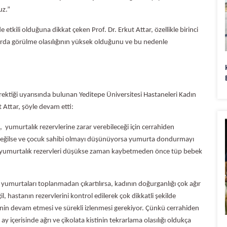
uz.”
etkili olduğuna dikkat çeken Prof. Dr. Erkut Attar, özellikle birinci
arda görülme olasılığının yüksek olduğunu ve bu nedenle
 gerektiği uyarısında bulunan Yeditepe Üniversitesi Hastaneleri Kadın
 Attar, şöyle devam etti:
, yumurtalık rezervlerine zarar verebileceği için cerrahiden
i değilse ve çocuk sahibi olmayı düşünüyorsa yumurta dondurmayı
nda yumurtalık rezervleri düşükse zaman kaybetmeden önce tüp bebek
da yumurtaları toplanmadan çıkartılırsa, kadının doğurganlığı çok ağır
l, hastanın rezervlerini kontrol edilerek çok dikkatli şekilde
inin devam etmesi ve sürekli izlenmesi gerekiyor. Çünkü cerrahiden
y içerisinde ağrı ve çikolata kistinin tekrarlama olasılığı oldukça