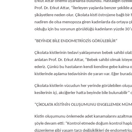
Erkut Attar önemli uyarılarda bulundu. Hastalığın özellikl
Prof. Dr. Erkut Attar, “İlerleyen yaşlarda benzer şekilde a
şikâyetlere neden olur. Çikolata kisti östrojene bağlı bi
nadiren de olsa menopoza giren kadınlarda da ortaya çıkab
olduğu için bu sorunun görüldüğü kadınların yüzde 30’un
“BEYİNDE BİLE ENDOMETRİOZİS GÖRÜLEBİLİR”
Çikolata kistlerinin tedavi yaklaşımının bebek sahibi ola
anlatan Prof. Dr. Erkut Attar, “Bebek sahibi olmak isteye
ederiz. Çünkü bu hastaların kendi kendine gebe kalma ola
kistlerinde aşılama tedavisinin de yararı var. Eğer bura
Çikolata kistlerin vücudun her yerinde görülebilen oluşu
kesilerinin içi, akciğerler hatta beyinde bile bulunabilir” 
“ÇİKOLATA KİSTİNİN OLUŞUMUNU ENGELLEMEK MÜ
Kistin oluşumunu önlemede adet kanamalarını azaltman
şöyle devam etti: “Kontrol etmede doğum kontrol hapları
düzenleme gibi yaşam tarzı değişiklikleri de endometrio