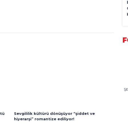
F
Ş
ttü
Sevgililik kültürü dönüşüyor “şiddet ve
hiyerarşi” romantize ediliyor!