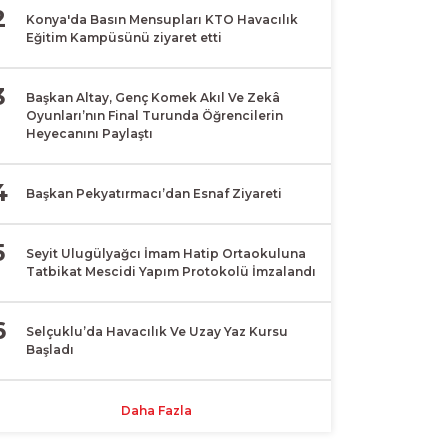
2
Konya'da Basın Mensupları KTO Havacılık
Eğitim Kampüsünü ziyaret etti
3
Başkan Altay, Genç Komek Akıl Ve Zekâ
Oyunları’nın Final Turunda Öğrencilerin
Heyecanını Paylaştı
4
Başkan Pekyatırmacı’dan Esnaf Ziyareti
5
Seyit Ulugülyağcı İmam Hatip Ortaokuluna
Tatbikat Mescidi Yapım Protokolü İmzalandı
6
Selçuklu’da Havacılık Ve Uzay Yaz Kursu
Başladı
Daha Fazla