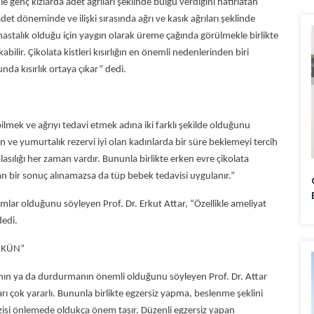
e genç kızlarda adet ağrıları şeklinde bulgu verdiğini hatırlatan
det döneminde ve ilişki sırasında ağrı ve kasık ağrıları şeklinde
r hastalık olduğu için yaygın olarak üreme çağında görülmekle birlikte
ilir. Çikolata kistleri kısırlığın en önemli nedenlerinden biri
da kısırlık ortaya çıkar” dedi.
bilmek ve ağrıyı tedavi etmek adına iki farklı şekilde olduğunu
n ve yumurtalık rezervi iyi olan kadınlarda bir süre beklemeyi tercih
sılığı her zaman vardır. Bununla birlikte erken evre çikolata
dan bir sonuç alınamazsa da tüp bebek tedavisi uygulanır.”
mlar olduğunu söyleyen Prof. Dr. Erkut Attar, “Özellikle ameliyat
dedi.
MKÜN”
ın ya da durdurmanın önemli olduğunu söyleyen Prof. Dr. Attar
 çok yararlı. Bununla birlikte egzersiz yapma, beslenme şeklini
zisi önlemede oldukça önem taşır. Düzenli egzersiz yapan