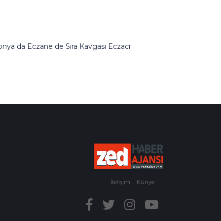
onya da Eczane de Sıra Kavgası Eczacı
erdivenlerden Aşağı Atıldı
İletişim
Künye