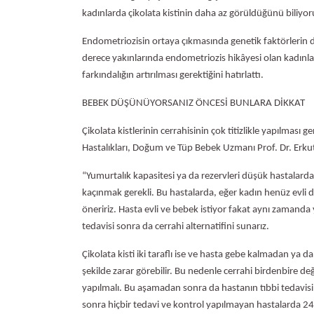
kadınlarda çikolata kistinin daha az görüldüğünü biliyor
Endometriozisin ortaya çıkmasında genetik faktörlerin de 
derece yakınlarında endometriozis hikâyesi olan kadınl
farkındalığın artırılması gerektiğini hatırlattı.
BEBEK DÜŞÜNÜYORSANIZ ÖNCESİ BUNLARA DİKKAT
Çikolata kistlerinin cerrahisinin çok titizlikle yapılması
Hastalıkları, Doğum ve Tüp Bebek Uzmanı Prof. Dr. Erkut
“Yumurtalık kapasitesi ya da rezervleri düşük hastalarda
kaçınmak gerekli. Bu hastalarda, eğer kadın henüz evl
öneririz. Hasta evli ve bebek istiyor fakat aynı zama
tedavisi sonra da cerrahi alternatifini sunarız.
Çikolata kisti iki taraflı ise ve hasta gebe kalmadan ya 
şekilde zarar görebilir. Bu nedenle cerrahi birdenbire deği
yapılmalı. Bu aşamadan sonra da hastanın tıbbi tedavis
sonra hiçbir tedavi ve kontrol yapılmayan hastalarda 24 a