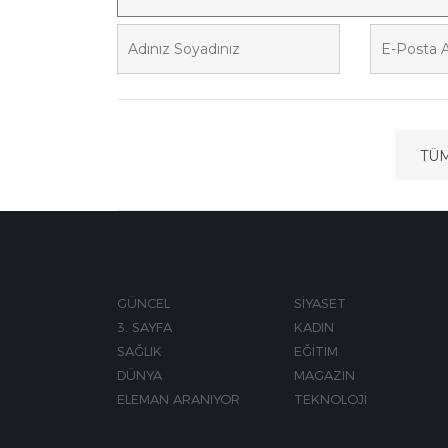
TÜ
GÜNCEL
SİYASET
3. SAYFA
KADIN
SAĞLIK
EĞİTİM
DÜNYA
MAGAZİN
ELEMAN ARANIYOR
TEKNOLOJİ