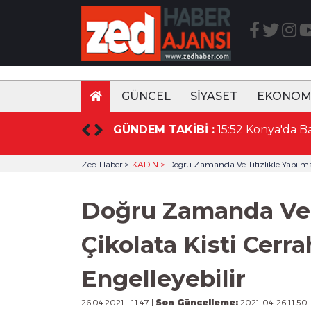
GÜNCEL
SİYASET
EKONOM
GÜNDEM TAKİBİ :
15:52 Konya'da Basın Mensupları KTO Havacılık Eğitim Kampüsünü ziyaret etti
Zed Haber >
KADIN >
Doğru Zamanda Ve Titizlikle Yapılmay
Doğru Zamanda Ve T
Çikolata Kisti Cerr
Engelleyebilir
26.04.2021 - 11:47 |
Son Güncelleme:
2021-04-26 11:50