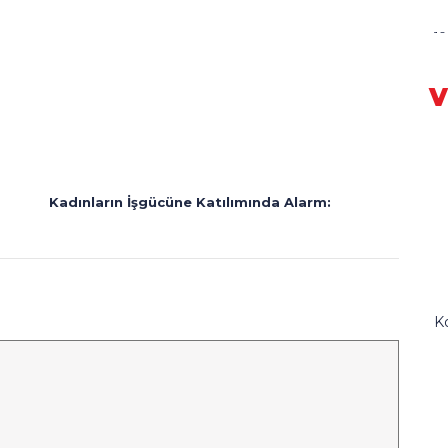
1
G
V
Kadınların İşgücüne Katılımında Alarm:
E
Ko