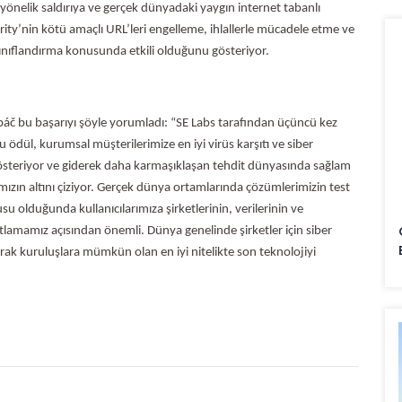
önelik saldırıya ve gerçek dünyadaki yaygın internet tabanlı
rity’nin kötü amaçlı URL’leri engelleme, ihlallerle mücadele etme ve
 sınıflandırma konusunda etkili olduğunu gösteriyor.
páč bu başarıyı şöyle yorumladı: “SE Labs tarafından üçüncü kez
ül, kurumsal müşterilerimize en iyi virüs karşıtı ve siber
österiyor ve giderek daha karmaşıklaşan tehdit dünyasında sağlam
ızın altını çiziyor. Gerçek dünya ortamlarında çözümlerimizin test
usu olduğunda kullanıcılarımıza şirketlerinin, verilerinin ve
tlamamız açısından önemli. Dünya genelinde şirketler için siber
arak kuruluşlara mümkün olan en iyi nitelikte son teknolojiyi