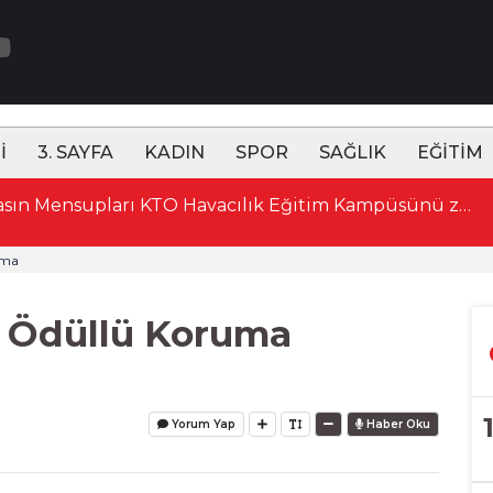
İ
3. SAYFA
KADIN
SPOR
SAĞLIK
EĞİTİM
15:52 Konya'da Basın Mensupları KTO Havacılık Eğitim Kampüsünü ziyaret etti
uma
e Ödüllü Koruma
Yorum Yap
Haber Oku