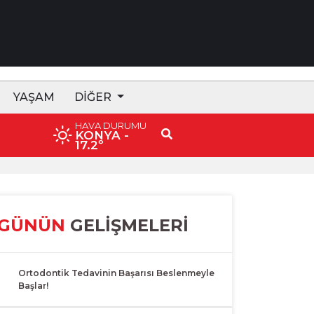
YAŞAM
DIĞER
HAVA DURUMU
KONYA
-
17.2º
GÜNÜN
GELİŞMELERİ
1
Ortodontik Tedavinin Başarısı Beslenmeyle
Başlar!