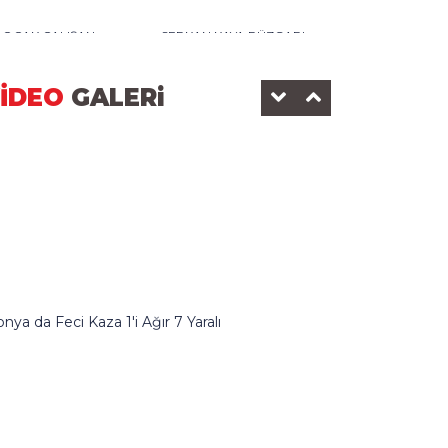
0 OCAK ÇALIŞAN
SERKAN KAYA RÜZGARI
AZETECİLER GÜNÜ-2025
DEDEMAN OTELİ
İDEO
GALERi
KONOMİ SANAYİ
BEYŞEHİR BELEDİYESİ
nya da Feci Kaza 1'i Ağır 7 Yaralı