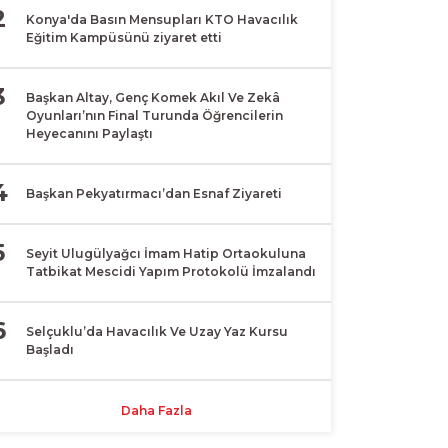
2
Konya'da Basın Mensupları KTO Havacılık
Eğitim Kampüsünü ziyaret etti
3
Başkan Altay, Genç Komek Akıl Ve Zekâ
Oyunları’nın Final Turunda Öğrencilerin
Heyecanını Paylaştı
4
Başkan Pekyatırmacı’dan Esnaf Ziyareti
5
Seyit Ulugülyağcı İmam Hatip Ortaokuluna
Tatbikat Mescidi Yapım Protokolü İmzalandı
6
Selçuklu’da Havacılık Ve Uzay Yaz Kursu
Başladı
Daha Fazla