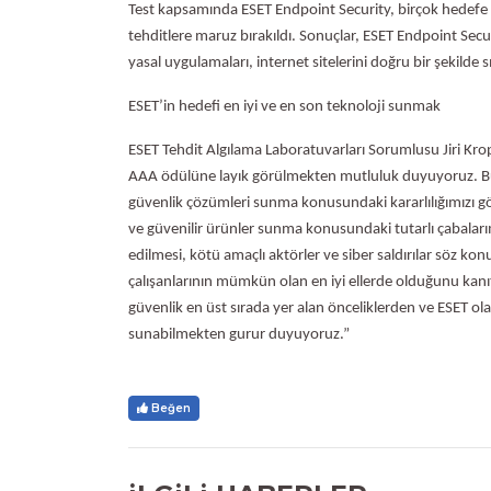
Test kapsamında ESET Endpoint Security, birçok hedefe y
tehditlere maruz bırakıldı. Sonuçlar, ESET Endpoint Secu
yasal uygulamaları, internet sitelerini doğru bir şekilde
ESET’in hedefi en iyi ve en son teknoloji sunmak
ESET Tehdit Algılama Laboratuvarları Sorumlusu Jiri Kro
AAA ödülüne layık görülmekten mutluluk duyuyoruz. Bu öd
güvenlik çözümleri sunma konusundaki kararlılığımızı g
ve güvenilir ürünler sunma konusundaki tutarlı çabalarım
edilmesi, kötü amaçlı aktörler ve siber saldırılar söz kon
çalışanlarının mümkün olan en iyi ellerde olduğunu kanı
güvenlik en üst sırada yer alan önceliklerden ve ESET ol
sunabilmekten gurur duyuyoruz.”
Beğen