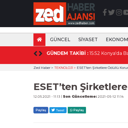
GÜNCEL
SİYASET
EKONOM
sı Beslenmeyle Başlar!
GÜNDEM TAKİBİ :
Zed Haber >
TEKNOLOJİ >
ESET’ten Şirketlere Ödüllü Kor
ESET’ten Şirketler
12.05.2021 - 11:13 |
Son Güncelleme:
2021-05-12 11:14
Paylaş
Paylaş