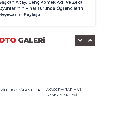
Başkan Altay, Genç Komek Akıl Ve Zekâ
Oyunları’nın Final Turunda Öğrencilerin
Heyecanını Paylaştı
OTO
GALERi
AYASOFYA TARİH VE
ERİFE BOZOĞLAN EKER
DENEYİM MÜZESİ