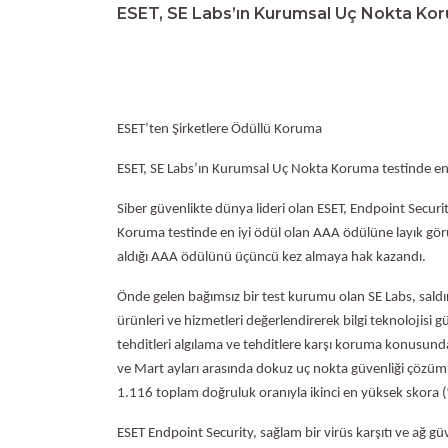
ESET, SE Labs’ın Kurumsal Uç Nokta Koru
ESET’ten Şirketlere Ödüllü Koruma
ESET, SE Labs’ın Kurumsal Uç Nokta Koruma testinde en 
Siber güvenlikte dünya lideri olan ESET, Endpoint Secu
Koruma testinde en iyi ödül olan AAA ödülüne layık görü
aldığı AAA ödülünü üçüncü kez almaya hak kazandı.
Önde gelen bağımsız bir test kurumu olan SE Labs, saldır
ürünleri ve hizmetleri değerlendirerek bilgi teknolojisi 
tehditleri algılama ve tehditlere karşı koruma konusund
ve Mart ayları arasında dokuz uç nokta güvenliği çözümü
1.116 toplam doğruluk oranıyla ikinci en yüksek skora 
ESET Endpoint Security, sağlam bir virüs karşıtı ve ağ güv