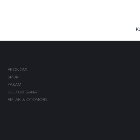
K
M
EKONOMİ
SPOR
YAŞAM
KÜLTÜR-SANAT
EMLAK & OTOMOBİL