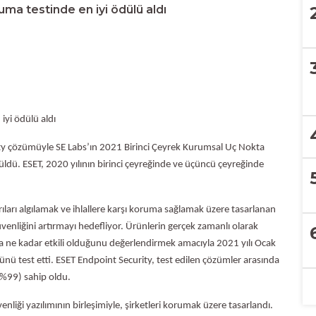
ma testinde en iyi ödülü aldı
iyi ödülü aldı
rity çözümüyle SE Labs’ın 2021 Birinci Çeyrek Kurumsal Uç Nokta
ldü. ESET, 2020 yılının birinci çeyreğinde ve üçüncü çeyreğinde
ıları algılamak ve ihlallere karşı koruma sağlamak üzere tasarlanan
güvenliğini artırmayı hedefliyor. Ürünlerin gerçek zamanlı olarak
a ne kadar etkili olduğunu değerlendirmek amacıyla 2021 yılı Ocak
nü test etti. ESET Endpoint Security, test edilen çözümler arasında
(%99) sahip oldu.
enliği yazılımının birleşimiyle, şirketleri korumak üzere tasarlandı.