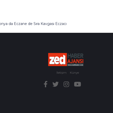
onya da Eczane de Sıra Kavgası Eczacı
erdivenlerden Aşağı Atıldı
İletişim
Künye