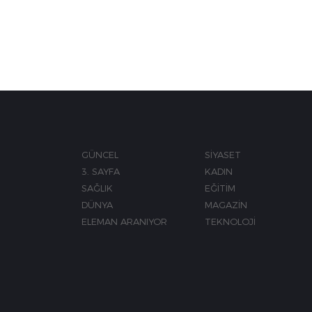
GÜNCEL
SİYASET
3. SAYFA
KADIN
SAĞLIK
EĞİTİM
DÜNYA
MAGAZİN
ELEMAN ARANIYOR
TEKNOLOJİ