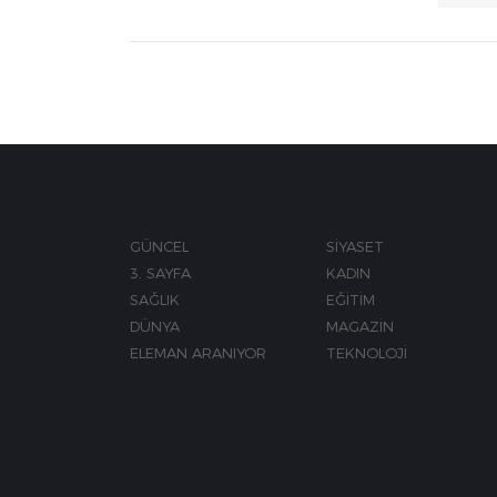
GÜNCEL
SİYASET
3. SAYFA
KADIN
SAĞLIK
EĞİTİM
DÜNYA
MAGAZİN
ELEMAN ARANIYOR
TEKNOLOJİ