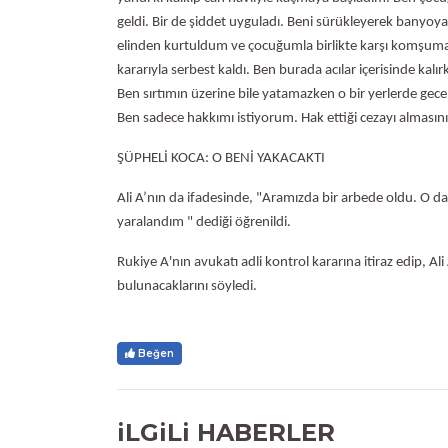
geldi. Bir de şiddet uyguladı. Beni sürükleyerek bany
elinden kurtuldum ve çocuğumla birlikte karşı komşuma 
kararıyla serbest kaldı. Ben burada acılar içerisinde kal
Ben sırtımın üzerine bile yatamazken o bir yerlerde gec
Ben sadece hakkımı istiyorum. Hak ettiği cezayı almasın
ŞÜPHELİ KOCA: O BENİ YAKACAKTI
Ali A’nın da ifadesinde, "Aramızda bir arbede oldu. O da
yaralandım " dediği öğrenildi.
Rukiye A'nın avukatı adli kontrol kararına itiraz edip, A
bulunacaklarını söyledi.
Beğen
iLGiLi HABERLER