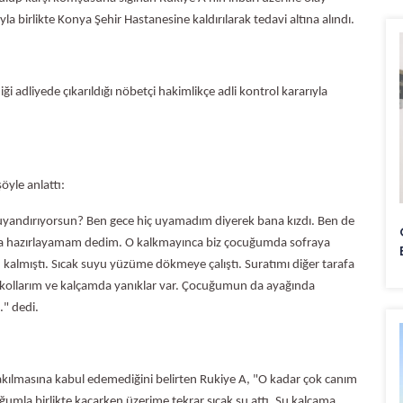
ıyla birlikte Konya Şehir Hastanesine kaldırılarak tedavi altına alındı.
iği adliyede çıkarıldığı nöbetçi hakimlikçe adli kontrol kararıyla
şöyle anlattı:
uyandırıyorsun? Ben gece hiç uyamadım diyerek bana kızdı. Ben de
aha hazırlayamam dedim. O kalkmayınca biz çocuğumda sofraya
 kalmıştı. Sıcak suyu yüzüme dökmeye çalıştı. Suratımı diğer tarafa
, kollarım ve kalçamda yanıklar var. Çocuğumun da ayağında
." dedi.
ırakılmasına kabul edemediğini belirten Rukiye A, "O kadar çok canım
ğumla birlikte kaçarken üzerime tekrar sıcak su attı. Su kalçama