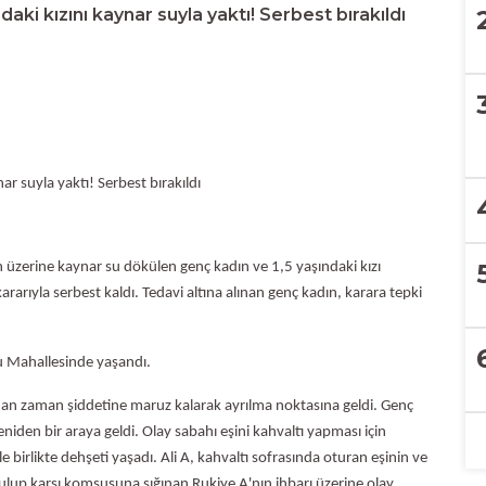
daki kızını kaynar suyla yaktı! Serbest bırakıldı
ar suyla yaktı! Serbest bırakıldı
n üzerine kaynar su dökülen genç kadın ve 1,5 yaşındaki kızı
ararıyla serbest kaldı. Tedavi altına alınan genç kadın, karara tepki
lu Mahallesinde yaşandı.
zaman zaman şiddetine maruz kalarak ayrılma noktasına geldi. Genç
niden bir araya geldi. Olay sabahı eşini kahvaltı yapması için
e birlikte dehşeti yaşadı. Ali A, kahvaltı sofrasında oturan eşinin ve
rtulup karşı komşusuna sığınan Rukiye A'nın ihbarı üzerine olay