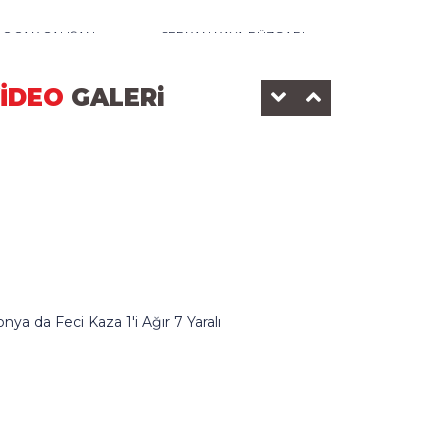
0 OCAK ÇALIŞAN
SERKAN KAYA RÜZGARI
AZETECİLER GÜNÜ-2025
DEDEMAN OTELİ
İDEO
GALERi
KONOMİ SANAYİ
BEYŞEHİR BELEDİYESİ
nya da Feci Kaza 1'i Ağır 7 Yaralı