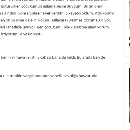
oya götürürken çocuğumun ağlama sesini duydum. Bir an onun
sığındım. Sonra polise haber verdim. Şikayetçi oldum. Adli kontrol
ırken onun dışarıda elini kolunu sallayarak gezmesi zoruma gidiyor.
eleri rahatlıkla uyuyor. Ben çocuğumu bile kucağıma alamıyorum.
ı istiyorum" diye konuştu.
 beni yakmaya çalıştı. Sıcak su bana da geldi. Bu arada ben de
li A'nın tutuklu yargılanmasına yönelik savcılığa başvuruda