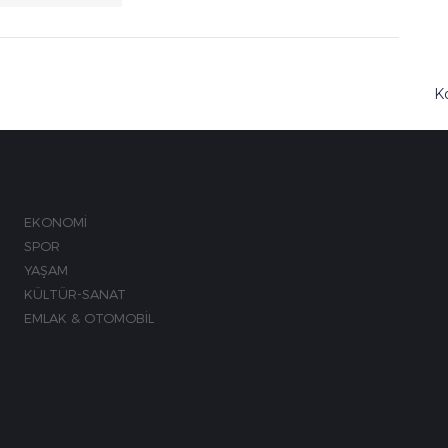
K
M
EKONOMİ
SPOR
YAŞAM
KÜLTÜR-SANAT
EMLAK & OTOMOBİL