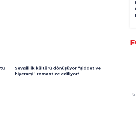
F
ttü
Sevgililik kültürü dönüşüyor “şiddet ve
hiyerarşi” romantize ediliyor!
Ş