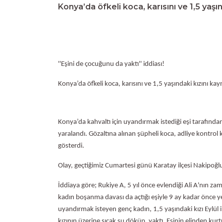
Konya’da öfkeli koca, karısını ve 1,5 yaşın
''Eşini de çocuğunu da yaktı'' iddiası!
Konya’da öfkeli koca, karısını ve 1,5 yaşındaki kızını kayn
Konya’da kahvaltı için uyandırmak istediği eşi tarafında
yaralandı. Gözaltına alınan şüpheli koca, adliye kontrol k
gösterdi.
Olay, geçtiğimiz Cumartesi günü Karatay ilçesi Nakipoğ
İddiaya göre; Rukiye A, 5 yıl önce evlendiği Ali A'nın 
kadın boşanma davası da açtığı eşiyle 9 ay kadar önce ye
uyandırmak isteyen genç kadın, 1,5 yaşındaki kızı Eylül il
kızının üzerine sıcak su döküp, yaktı. Eşinin elinden ku