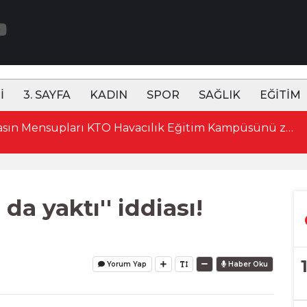
İ
3. SAYFA
KADIN
SPOR
SAĞLIK
EĞİTİM
15:52 Konya'da Basın Mensupları KTO Havacılık Eğitim Kampüsünü ziyaret etti
!
da yaktı'' iddiası!
Yorum Yap
Haber Oku