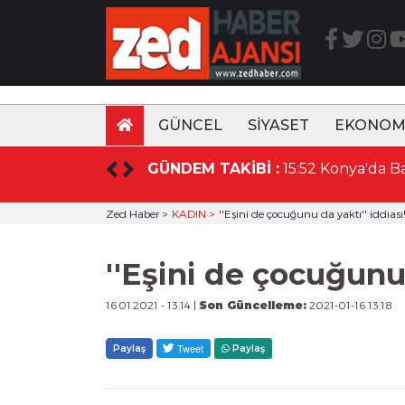
GÜNCEL
SİYASET
EKONOM
GÜNDEM TAKİBİ :
Zed Haber >
KADIN >
''Eşini de çocuğunu da yaktı'' iddiası
''Eşini de çocuğunu 
16.01.2021 - 13:14 |
Son Güncelleme:
2021-01-16 13:18
Paylaş
Paylaş