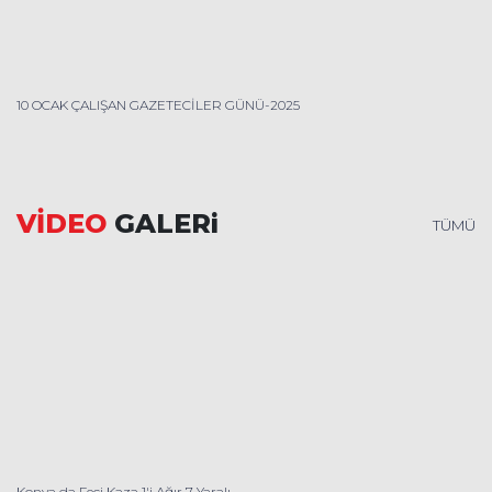
10 OCAK ÇALIŞAN GAZETECİLER GÜNÜ-2025
VİDEO
GALERi
TÜMÜ
Konya da Feci Kaza 1'i Ağır 7 Yaralı