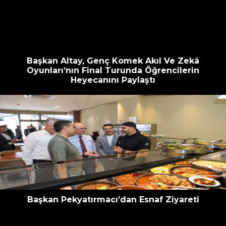
escort
oyna
havalimanı
bahis
transfer
siteleri
Başkan Altay, Genç Komek Akıl Ve Zekâ
Oyunları’nın Final Turunda Öğrencilerin
Heyecanını Paylaştı
Başkan Pekyatırmacı’dan Esnaf Ziyareti