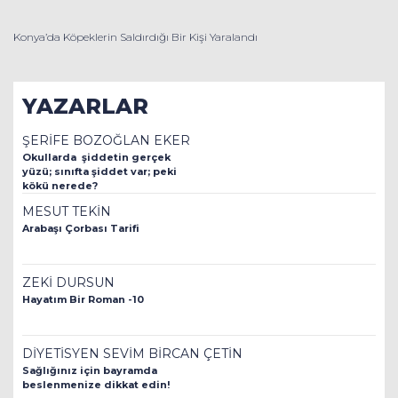
Konya’da Köpeklerin Saldırdığı Bir Kişi Yaralandı
YAZARLAR
ŞERİFE BOZOĞLAN EKER
Okullarda şiddetin gerçek
yüzü; sınıfta şiddet var; peki
kökü nerede?
MESUT TEKİN
Arabaşı Çorbası Tarifi
ZEKİ DURSUN
Hayatım Bir Roman -10
DİYETİSYEN SEVİM BİRCAN ÇETİN
Sağlığınız için bayramda
beslenmenize dikkat edin!