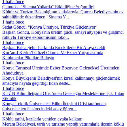
1 hafta önce
Çumra'da "Sinema Yollarda" Etkinliğine Yoğun İlgi
Kültür ve Turizm Bakanlığının katkılarıyla, Çumra Belediyesinin ev
sahipliğinde düzenlenen "Sinema Y...
1 hafta önce
Sedat Göncü: “Konya Üretiyor, Türkiye Güçleniyor”
Başkan Göncü, Konya'nın üretim gücü, sanayi altyapısı ve girişimci
ruhuyla Türkiye ekonomisinin loko...
1 hafta önce
Başkan Kılca Şehir Parkında Emeklilerle Bir Araya Geldi
Kur’an-I Kerim’i Güzel Okuma Ve Ezber Yarışması’nda
Katılımcılar Piknikte Buluştu
1 hafta önce
Konya Tarımsal Üretimde Ezber Bozuyor; Geleneksel Üretimden
Ahududuya
Konya Büyükşehir Belediyesi'nin kırsal kalkınmayı güçlendirmek
amacıyla hayata geçirdiği fidan deste...
1 hafta önce
KTÜN Bilim İletişimi Ofisi’nden Geleceğin Mesleklerine Işık Tutan
Etkinlik
Konya Teknik Üniversitesi Bilim İletişimi Ofisi tarafından,
üniversite tercih sürecindeki aday öğren...
1 hafta önce
Köklü tarihi, kazılarla yeniden ayağa kalkan;
Meram Belediyesi, tarih ve turizme yaptığı yatırımlarla ilçenin köklü