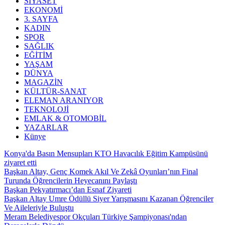
SİYASET
EKONOMİ
3. SAYFA
KADIN
SPOR
SAĞLIK
EĞİTİM
YAŞAM
DÜNYA
MAGAZİN
KÜLTÜR-SANAT
ELEMAN ARANIYOR
TEKNOLOJİ
EMLAK & OTOMOBİL
YAZARLAR
Künye
Konya'da Basın Mensupları KTO Havacılık Eğitim Kampüsünü
ziyaret etti
Başkan Altay, Genç Komek Akıl Ve Zekâ Oyunları’nın Final
Turunda Öğrencilerin Heyecanını Paylaştı
Başkan Pekyatırmacı’dan Esnaf Ziyareti
Başkan Altay Umre Ödüllü Siyer Yarışmasını Kazanan Öğrenciler
Ve Aileleriyle Buluştu
Meram Belediyespor Okçuları Türkiye Şampiyonası'ndan