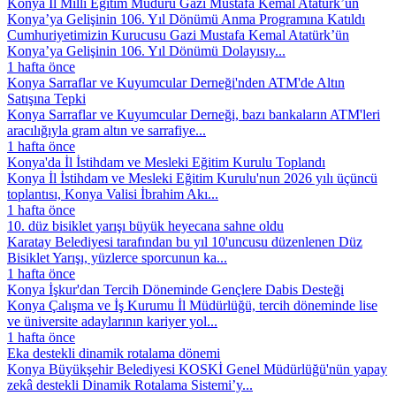
Konya İl Millî Eğitim Müdürü Gazi Mustafa Kemal Atatürk’ün
Konya’ya Gelişinin 106. Yıl Dönümü Anma Programına Katıldı
Cumhuriyetimizin Kurucusu Gazi Mustafa Kemal Atatürk’ün
Konya’ya Gelişinin 106. Yıl Dönümü Dolayısıy...
1 hafta önce
Konya Sarraflar ve Kuyumcular Derneği'nden ATM'de Altın
Satışına Tepki
Konya Sarraflar ve Kuyumcular Derneği, bazı bankaların ATM'leri
aracılığıyla gram altın ve sarrafiye...
1 hafta önce
Konya'da İl İstihdam ve Mesleki Eğitim Kurulu Toplandı
Konya İl İstihdam ve Mesleki Eğitim Kurulu'nun 2026 yılı üçüncü
toplantısı, Konya Valisi İbrahim Akı...
1 hafta önce
10. düz bisiklet yarışı büyük heyecana sahne oldu
Karatay Belediyesi tarafından bu yıl 10'uncusu düzenlenen Düz
Bisiklet Yarışı, yüzlerce sporcunun ka...
1 hafta önce
Konya İşkur'dan Tercih Döneminde Gençlere Dabis Desteği
Konya Çalışma ve İş Kurumu İl Müdürlüğü, tercih döneminde lise
ve üniversite adaylarının kariyer yol...
1 hafta önce
Eka destekli dinamik rotalama dönemi
Konya Büyükşehir Belediyesi KOSKİ Genel Müdürlüğü'nün yapay
zekâ destekli Dinamik Rotalama Sistemi’y...