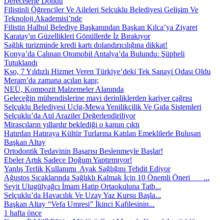
Derecelerle Döndü
Filistinli Öğrenciler Ve Aileleri Selçuklu Belediyesi Gelişim Ve
Teknoloji Akademisi’nde
Filistin Halhul Belediye Başkanından Başkan Kılca’ya Ziyaret
Karatay'ın Güzellikleri Gönüllerde İz Bırakıyor
Sağlık turizminde kredi kartı dolandırıcılığına dikkat!
Konya’da Çalınan Otomobil Antalya’da Bulundu: Şüpheli
Tutuklandı
Kso, 7 Yıldızlı Hizmet Veren Türkiye’deki Tek Sanayi Odası Oldu
Meram’da zamana açılan kapı;
NEÜ, Kompozit Malzemeler Alanında
Geleceğin mühendislerine mavi derinliklerden kariyer çağrısı
Selçuklu Belediyesi Uclg-Mewa Yenilikçilik Ve Gıda Sistemleri
Selçuklu’da Atıl Araziler Değerlendiriliyor
Mirasçıların yıllardır beklediği o kanun çıktı
Hatırdan Hatıraya Kültür Turlarına Katılan Emeklilerle Buluşan
Başkan Altay
Ortodontik Tedavinin Başarısı Beslenmeyle Başlar!
Ebeler Artık Sadece Doğum Yaptırmıyor!
Yanlış Terlik Kullanımı Ayak Sağlığını Tehdit Ediyor
Ağustos Sıcaklarında Sağlıklı Kalmak İçin 10 Önemli Öneri ...
Seyit Ulugülyağcı İmam Hatip Ortaokuluna Tatb...
Selçuklu’da Havacılık Ve Uzay Yaz Kursu Başla...
Başkan Altay “Vefa Umresi” İkinci Kafilesinin...
1 hafta önce