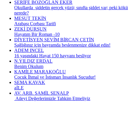
ŞERİFE BOZOĞLAN EKER
Okullarda şiddetin gerçek yüzü; sınıfta şiddet var; peki kökü
nerede?
MESUT TEKİN
Arabaşı Çorbası Tarifi
ZEKİ DURSUN
Hayatım Bir Roman -10
DİYETİSYEN SEVİM BİRCAN ÇETİN
Sağlığınız için bayramda beslenmenize dikkat edin!
ADEM INCEL
16 yaşındaki Hayat 150 hayvanı besliyor
N.YILDIZ ERDAL
Benim Okulum
KAMİLE MARAKOĞLU
Çocuk İhmal ve İstismarı İnsanlık Suçudur!
SEMA KAVAK
aİLE
AV. ARB. ŞAMİL ŞENALP
Aileyi Değerlerimizle Tahkim Etmeliyiz