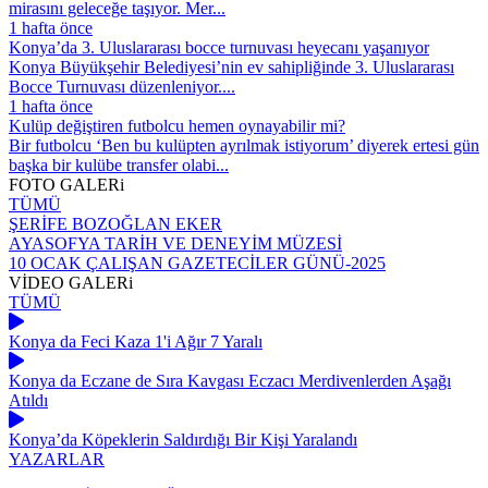
mirasını geleceğe taşıyor. Mer...
1 hafta önce
Konya’da 3. Uluslararası bocce turnuvası heyecanı yaşanıyor
Konya Büyükşehir Belediyesi’nin ev sahipliğinde 3. Uluslararası
Bocce Turnuvası düzenleniyor....
1 hafta önce
Kulüp değiştiren futbolcu hemen oynayabilir mi?
Bir futbolcu ‘Ben bu kulüpten ayrılmak istiyorum’ diyerek ertesi gün
başka bir kulübe transfer olabi...
FOTO
GALERi
TÜMÜ
ŞERİFE BOZOĞLAN EKER
AYASOFYA TARİH VE DENEYİM MÜZESİ
10 OCAK ÇALIŞAN GAZETECİLER GÜNÜ-2025
VİDEO
GALERi
TÜMÜ
Konya da Feci Kaza 1'i Ağır 7 Yaralı
Konya da Eczane de Sıra Kavgası Eczacı Merdivenlerden Aşağı
Atıldı
Konya’da Köpeklerin Saldırdığı Bir Kişi Yaralandı
YAZARLAR