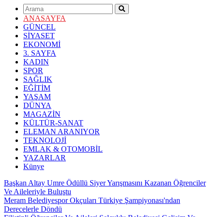
ANASAYFA
GÜNCEL
SİYASET
EKONOMİ
3. SAYFA
KADIN
SPOR
SAĞLIK
EĞİTİM
YAŞAM
DÜNYA
MAGAZİN
KÜLTÜR-SANAT
ELEMAN ARANIYOR
TEKNOLOJİ
EMLAK & OTOMOBİL
YAZARLAR
Künye
Başkan Altay Umre Ödüllü Siyer Yarışmasını Kazanan Öğrenciler
Ve Aileleriyle Buluştu
Meram Belediyespor Okçuları Türkiye Şampiyonası'ndan
Derecelerle Döndü