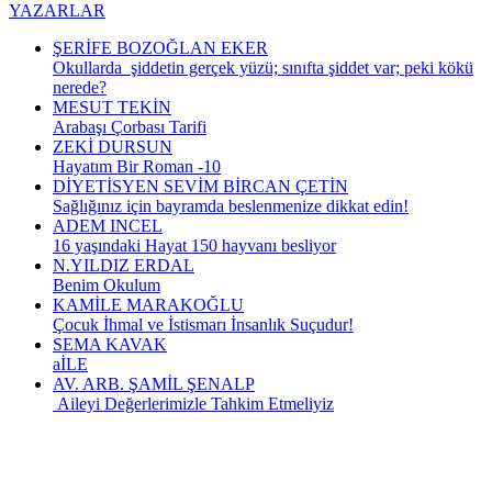
YAZARLAR
ŞERİFE BOZOĞLAN EKER
Okullarda şiddetin gerçek yüzü; sınıfta şiddet var; peki kökü
nerede?
MESUT TEKİN
Arabaşı Çorbası Tarifi
ZEKİ DURSUN
Hayatım Bir Roman -10
DİYETİSYEN SEVİM BİRCAN ÇETİN
Sağlığınız için bayramda beslenmenize dikkat edin!
ADEM INCEL
16 yaşındaki Hayat 150 hayvanı besliyor
N.YILDIZ ERDAL
Benim Okulum
KAMİLE MARAKOĞLU
Çocuk İhmal ve İstismarı İnsanlık Suçudur!
SEMA KAVAK
aİLE
AV. ARB. ŞAMİL ŞENALP
Aileyi Değerlerimizle Tahkim Etmeliyiz