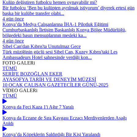
Kulüp değiştiren futbolcu hemen oynayabilir mi?
Bir futbolcu ‘Ben bu kulüpten ayrılmak istiyorum’ diyerek ertesi gün
başka bir kulübe transfer olabi...
4 gün önce
Konya’da Medya Çalışanlarına İHA-1 Pilotluk Eğitimi
Cumhurbaşkanlığı İletişim Başkanlığı Konya Bölge Müdürlüğü,
bölgedeki basın mensuplarının mesleki ka...
4 gün önce
Sibel Can'dan Kıbrıs'ta Unutulmaz Gece
Türk müziğinin güçlü sesi Sibel Can, Kuzey Kıbrıs'taki Les
Ambassadeurs Hotel sahnesinde verdiği kon...
FOTO
GALERi
TÜMÜ
ŞERİFE BOZOĞLAN EKER
AYASOFYA TARİH VE DENEYİM MÜZESİ
10 OCAK ÇALIŞAN GAZETECİLER GÜNÜ-2025
VİDEO
GALERi
TÜMÜ
Konya da Feci Kaza 1'i Ağır 7 Yaralı
Konya da Eczane de Sıra Kavgası Eczacı Merdivenlerden Aşağı
Atıldı
Konya’da Köpeklerin Saldırdığı Bir Kişi Yaralandı