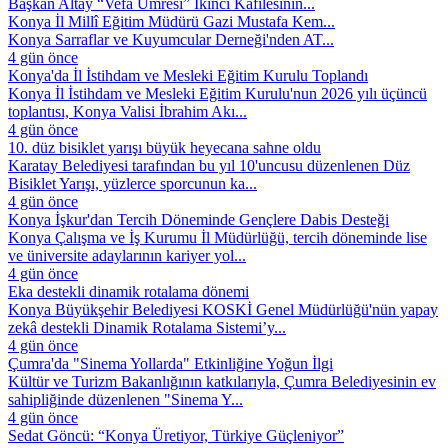
Başkan Altay “Vefa Umresi” İkinci Kafilesinin...
Konya İl Millî Eğitim Müdürü Gazi Mustafa Kem...
Konya Sarraflar ve Kuyumcular Derneği'nden AT...
4 gün önce
Konya'da İl İstihdam ve Mesleki Eğitim Kurulu Toplandı
Konya İl İstihdam ve Mesleki Eğitim Kurulu'nun 2026 yılı üçüncü
toplantısı, Konya Valisi İbrahim Akı...
4 gün önce
10. düz bisiklet yarışı büyük heyecana sahne oldu
Karatay Belediyesi tarafından bu yıl 10'uncusu düzenlenen Düz
Bisiklet Yarışı, yüzlerce sporcunun ka...
4 gün önce
Konya İşkur'dan Tercih Döneminde Gençlere Dabis Desteği
Konya Çalışma ve İş Kurumu İl Müdürlüğü, tercih döneminde lise
ve üniversite adaylarının kariyer yol...
4 gün önce
Eka destekli dinamik rotalama dönemi
Konya Büyükşehir Belediyesi KOSKİ Genel Müdürlüğü'nün yapay
zekâ destekli Dinamik Rotalama Sistemi’y...
4 gün önce
Çumra'da "Sinema Yollarda" Etkinliğine Yoğun İlgi
Kültür ve Turizm Bakanlığının katkılarıyla, Çumra Belediyesinin ev
sahipliğinde düzenlenen "Sinema Y...
4 gün önce
Sedat Göncü: “Konya Üretiyor, Türkiye Güçleniyor”