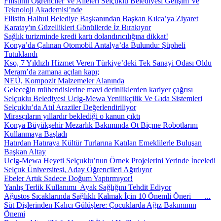
Filistinli Öğrenciler Ve Aileleri Selçuklu Belediyesi Gelişim Ve
Teknoloji Akademisi’nde
Filistin Halhul Belediye Başkanından Başkan Kılca’ya Ziyaret
Karatay'ın Güzellikleri Gönüllerde İz Bırakıyor
Sağlık turizminde kredi kartı dolandırıcılığına dikkat!
Konya’da Çalınan Otomobil Antalya’da Bulundu: Şüpheli
Tutuklandı
Kso, 7 Yıldızlı Hizmet Veren Türkiye’deki Tek Sanayi Odası Oldu
Meram’da zamana açılan kapı;
NEÜ, Kompozit Malzemeler Alanında
Geleceğin mühendislerine mavi derinliklerden kariyer çağrısı
Selçuklu Belediyesi Uclg-Mewa Yenilikçilik Ve Gıda Sistemleri
Selçuklu’da Atıl Araziler Değerlendiriliyor
Mirasçıların yıllardır beklediği o kanun çıktı
Konya Büyükşehir Mezarlık Bakımında Ot Biçme Robotlarını
Kullanmaya Başladı
Hatırdan Hatıraya Kültür Turlarına Katılan Emeklilerle Buluşan
Başkan Altay
Uclg-Mewa Heyeti Selçuklu’nun Örnek Projelerini Yerinde İnceledi
Selçuk Üniversitesi, Aday Öğrencileri Ağırlıyor
Ebeler Artık Sadece Doğum Yaptırmıyor!
Yanlış Terlik Kullanımı Ayak Sağlığını Tehdit Ediyor
Ağustos Sıcaklarında Sağlıklı Kalmak İçin 10 Önemli Öneri ...
Süt Dişlerinden Kalıcı Gülüşlere: Çocuklarda Ağız Bakımının
Önemi