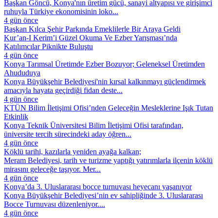
Başkan Göncü, Konya'nın üretim gücü, sanayi altyapısı ve girişimci
ruhuyla Türkiye ekonomisinin loko...
4 gün önce
Başkan Kılca Şehir Parkında Emeklilerle Bir Araya Geldi
Kur’an-I Kerim’i Güzel Okuma Ve Ezber Yarışması’nda
Katılımcılar Piknikte Buluştu
4 gün önce
Konya Tarımsal Üretimde Ezber Bozuyor; Geleneksel Üretimden
Ahududuya
Konya Büyükşehir Belediyesi'nin kırsal kalkınmayı güçlendirmek
amacıyla hayata geçirdiği fidan deste...
4 gün önce
KTÜN Bilim İletişimi Ofisi’nden Geleceğin Mesleklerine Işık Tutan
Etkinlik
Konya Teknik Üniversitesi Bilim İletişimi Ofisi tarafından,
üniversite tercih sürecindeki aday öğren...
4 gün önce
Köklü tarihi, kazılarla yeniden ayağa kalkan;
Meram Belediyesi, tarih ve turizme yaptığı yatırımlarla ilçenin köklü
mirasını geleceğe taşıyor. Mer...
4 gün önce
Konya’da 3. Uluslararası bocce turnuvası heyecanı yaşanıyor
Konya Büyükşehir Belediyesi’nin ev sahipliğinde 3. Uluslararası
Bocce Turnuvası düzenleniyor....
4 gün önce