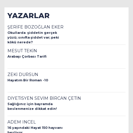
YAZARLAR
ŞERİFE BOZOĞLAN EKER
Okullarda şiddetin gerçek
yüzü; sınıfta şiddet var; peki
kökü nerede?
MESUT TEKİN
Arabaşı Çorbası Tarifi
ZEKİ DURSUN
Hayatım Bir Roman -10
DİYETİSYEN SEVİM BİRCAN ÇETİN
Sağlığınız için bayramda
beslenmenize dikkat edin!
ADEM INCEL
16 yaşındaki Hayat 150 hayvanı
besliyor