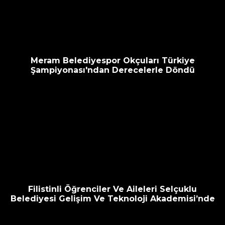
escort
oyna
havalimanı
bahis
transfer
siteleri
Meram Belediyespor Okçuları Türkiye
Şampiyonası'ndan Derecelerle Döndü
Filistinli Öğrenciler Ve Aileleri Selçuklu
Belediyesi Gelişim Ve Teknoloji Akademisi’nde