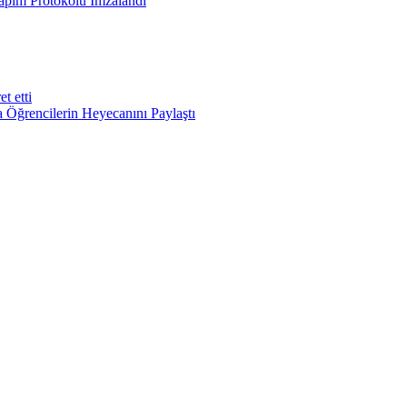
apım Protokolü İmzalandı
t etti
Öğrencilerin Heyecanını Paylaştı