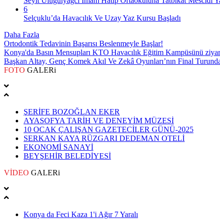
Seyit Ulugülyağcı İmam Hatip Ortaokuluna Tatbikat Mescidi Y
6
Selçuklu’da Havacılık Ve Uzay Yaz Kursu Başladı
Daha Fazla
Ortodontik Tedavinin Başarısı Beslenmeyle Başlar!
Konya'da Basın Mensupları KTO Havacılık Eğitim Kampüsünü ziyare
Başkan Altay, Genç Komek Akıl Ve Zekâ Oyunları’nın Final Turunda 
FOTO
GALERi
ŞERİFE BOZOĞLAN EKER
AYASOFYA TARİH VE DENEYİM MÜZESİ
10 OCAK ÇALIŞAN GAZETECİLER GÜNÜ-2025
SERKAN KAYA RÜZGARI DEDEMAN OTELİ
EKONOMİ SANAYİ
BEYŞEHİR BELEDİYESİ
VİDEO
GALERi
Konya da Feci Kaza 1'i Ağır 7 Yaralı