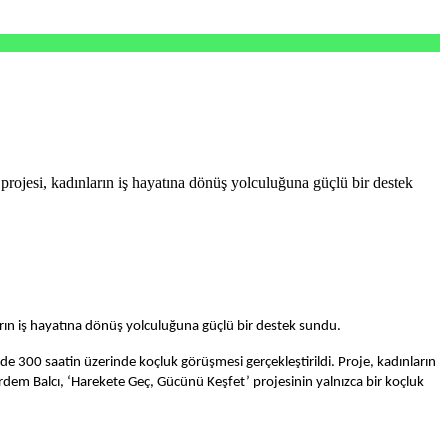
rojesi, kadınların iş hayatına dönüş yolculuğuna güçlü bir destek
ların iş hayatına dönüş yolculuğuna güçlü bir destek sundu.
e 300 saatin üzerinde koçluk görüşmesi gerçekleştirildi. Proje, kadınların
rdem Balcı, ‘Harekete Geç, Gücünü Keşfet’ projesinin yalnızca bir koçluk