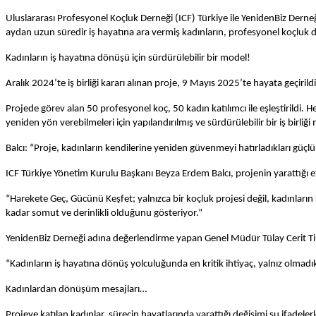
Uluslararası Profesyonel Koçluk Derneği (ICF) Türkiye ile YenidenBiz Derne
aydan uzun süredir iş hayatına ara vermiş kadınların, profesyonel koçluk 
Kadınların iş hayatına dönüşü için sürdürülebilir bir model!
Aralık 2024’te iş birliği kararı alınan proje, 9 Mayıs 2025’te hayata geçiri
Projede görev alan 50 profesyonel koç, 50 kadın katılımcı ile eşleştirildi.
yeniden yön verebilmeleri için yapılandırılmış ve sürdürülebilir bir iş birliğ
Balcı: “Proje, kadınların kendilerine yeniden güvenmeyi hatırladıkları güçl
ICF Türkiye Yönetim Kurulu Başkanı Beyza Erdem Balcı, projenin yarattığı et
“Harekete Geç, Gücünü Keşfet; yalnızca bir koçluk projesi değil, kadınlar
kadar somut ve derinlikli olduğunu gösteriyor.”
YenidenBiz Derneği adına değerlendirme yapan Genel Müdür Tülay Cerit Tiryaki
“Kadınların iş hayatına dönüş yolculuğunda en kritik ihtiyaç, yalnız olmadı
Kadınlardan dönüşüm mesajları…
Projeye katılan kadınlar, sürecin hayatlarında yarattığı değişimi şu ifadelerle