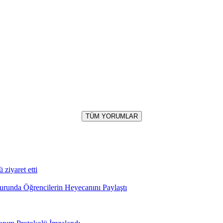
TÜM YORUMLAR
iyaret etti
runda Öğrencilerin Heyecanını Paylaştı