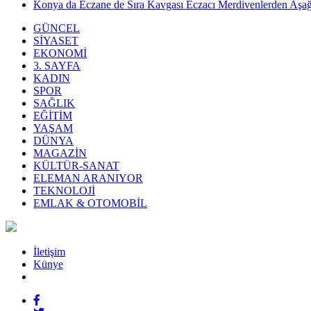
Konya da Eczane de Sıra Kavgası Eczacı Merdivenlerden Aşağı
GÜNCEL
SİYASET
EKONOMİ
3. SAYFA
KADIN
SPOR
SAĞLIK
EĞİTİM
YAŞAM
DÜNYA
MAGAZİN
KÜLTÜR-SANAT
ELEMAN ARANIYOR
TEKNOLOJİ
EMLAK & OTOMOBİL
İletişim
Künye