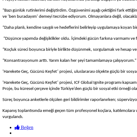
“Bazı günlük rutinlerimi değiştirdim. Özgüvenimi aşağı çektiğini fark etti
ve ‘ben buradayım’ demeyi tecrübe ediyorum. Olmayanlara değil, olacak
“Daha planlı, kendine saygılı ve hedeflerini belirleyip uygulamaya koyan 
“Düşünce yapımda değişiklikler oldu. İçimdeki gücün farkına varmamı ve fa
“Koçluk süreci boyunca biriyle birlikte düşünmek, sorgulamak ve hesap verebi
“Konsantrasyonum arttı. Yarım kalan her şeyi tamamlamaya çalışıyorum.”
‘Harekete Geç, Gücünü Keşfet’ projesi, uluslararası ölçekte güçlü bir sosyal
‘Harekete Geç, Gücünü Keşfet’ projesi, ICF Global Ignite programı kapsamı
Proje, bu küresel çerçeve içinde Türkiye’den güçlü bir sosyal etki örneği ola
Süreç boyunca anketlerle ölçülen geri bildirimler raporlanırken; süpervizyo
Kapanış toplantısında emeği geçen tüm profesyonel koçlara, katılımcılar
vurgulandı.
Beğen