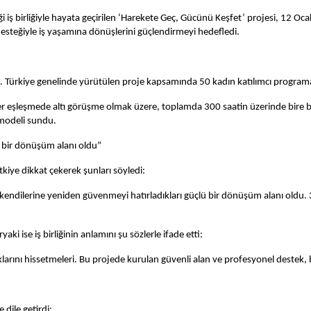
ği iş birliğiyle hayata geçirilen ‘Harekete Geç, Gücünü Keşfet’ projesi, 12 
desteğiyle iş yaşamına dönüşlerini güçlendirmeyi hedefledi.
ldi. Türkiye genelinde yürütülen proje kapsamında 50 kadın katılımcı programa
 Her eşleşmede altı görüşme olmak üzere, toplamda 300 saatin üzerinde bire bir
i modeli sundu.
ü bir dönüşüm alanı oldu”
kiye dikkat çekerek şunları söyledi:
ın kendilerine yeniden güvenmeyi hatırladıkları güçlü bir dönüşüm alanı ol
 ise iş birliğinin anlamını şu sözlerle ifade etti:
klarını hissetmeleri. Bu projede kurulan güvenli alan ve profesyonel destek,
 dile getirdi: