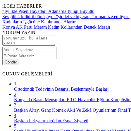
iLGiLi HABERLER
“İyilikle Pişen Hayatlar” Adana’da İyiliği Büyüttü
Sevgililik kültürü dönüşüyor “şiddet ve hiyerarşi” romantize ediliyor!
Kadınların İşgücüne Katılımında Alarm:
Konya AK Parti Meram Kadın Kollarından Destek Mesajı
YORUM YAZIN
Gönder
GÜNÜN
GELİŞMELERİ
1
Ortodontik Tedavinin Başarısı Beslenmeyle Başlar!
2
Konya'da Basın Mensupları KTO Havacılık Eğitim Kampüsünü z
3
Başkan Altay, Genç Komek Akıl Ve Zekâ Oyunları’nın Final Tu
4
Başkan Pekyatırmacı’dan Esnaf Ziyareti
5