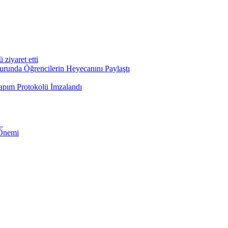
iyaret etti
runda Öğrencilerin Heyecanını Paylaştı
apım Protokolü İmzalandı
i
 Önemi