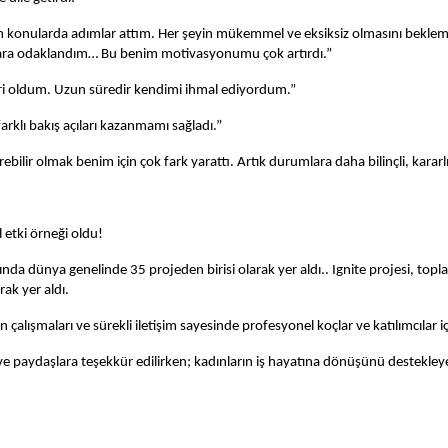
ğim konularda adımlar attım. Her şeyin mükemmel ve eksiksiz olmasını beklem
lara odaklandım… Bu benim motivasyonumu çok artırdı.”
biri oldum. Uzun süredir kendimi ihmal ediyordum.”
rklı bakış açıları kazanmamı sağladı.”
lir olmak benim için çok fark yarattı. Artık durumlara daha bilinçli, kararlı
 etki örneği oldu!
nda dünya genelinde 35 projeden birisi olarak yer aldı.. Ignite projesi, t
rak yer aldı.
n çalışmaları ve sürekli iletişim sayesinde profesyonel koçlar ve katılımcılar
a ve paydaşlara teşekkür edilirken; kadınların iş hayatına dönüşünü deste