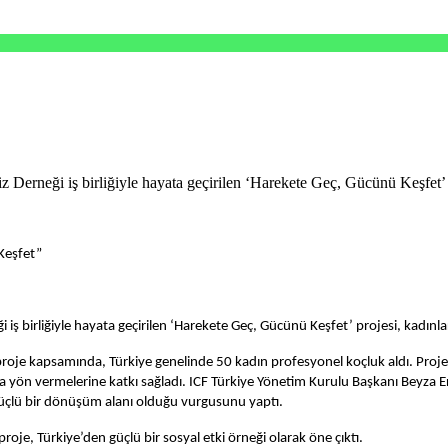
 Derneği iş birliğiyle hayata geçirilen ‘Harekete Geç, Gücünü Keşfet’ p
Keşfet”
i iş birliğiyle hayata geçirilen ‘Harekete Geç, Gücünü Keşfet’ projesi, kadın
proje kapsamında, Türkiye genelinde 50 kadın profesyonel koçluk aldı. Projed
a yön vermelerine katkı sağladı. ICF Türkiye Yönetim Kurulu Başkanı Beyza E
 güçlü bir dönüşüm alanı olduğu vurgusunu yaptı.
oje, Türkiye’den güçlü bir sosyal etki örneği olarak öne çıktı.