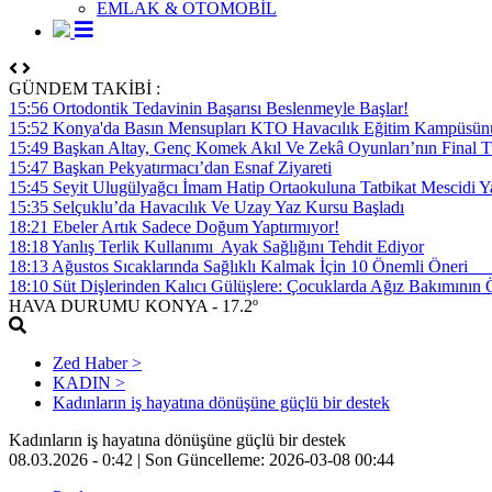
EMLAK & OTOMOBİL
GÜNDEM TAKİBİ :
15:56 Ortodontik Tedavinin Başarısı Beslenmeyle Başlar!
15:52 Konya'da Basın Mensupları KTO Havacılık Eğitim Kampüsünü z
15:49 Başkan Altay, Genç Komek Akıl Ve Zekâ Oyunları’nın Final Tu
15:47 Başkan Pekyatırmacı’dan Esnaf Ziyareti
15:45 Seyit Ulugülyağcı İmam Hatip Ortaokuluna Tatbikat Mescidi Y
15:35 Selçuklu’da Havacılık Ve Uzay Yaz Kursu Başladı
18:21 Ebeler Artık Sadece Doğum Yaptırmıyor!
18:18 Yanlış Terlik Kullanımı Ayak Sağlığını Tehdit Ediyor
18:13 Ağustos Sıcaklarında Sağlıklı Kalmak İçin 10 Önemli Öner
18:10 Süt Dişlerinden Kalıcı Gülüşlere: Çocuklarda Ağız Bakımının
HAVA DURUMU
KONYA
- 17.2º
Zed Haber >
KADIN >
Kadınların iş hayatına dönüşüne güçlü bir destek
Kadınların iş hayatına dönüşüne güçlü bir destek
08.03.2026 - 0:42 |
Son Güncelleme:
2026-03-08 00:44