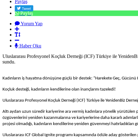
Paylaş
Paylaş
Yorum Yap
Haber Oku
Uluslararası Profesyonel Koçluk Derneği (ICF) Türkiye ile YenidenBiz
sundu.
Kadınların iş hayatına dönüşüne güçlü bir destek: “Harekete Geç, Gücünü 
Koçluk desteği, kadınların kendilerine olan inançlarını tazeledi!
Uluslararası Profesyonel Koçluk Derneği (ICF) Türkiye ile YenidenBiz Derneğ
Altı aydan uzun süredir kariyerine ara vermiş kadınlara yönelik yürütülen 
özgüvenlerini yeniden kazanmalarına ve kariyerlerine daha kararlı adımlarl
projesi olmadığı, kadınların kendilerine yeniden güvenmeyi hatırladıkları
Uluslararası ICF Global Ignite programı kapsamında ödüle aday gösterilen pr