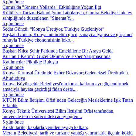
5 gün önce
Çumra'da "Sinema Yollarda" Etkinliğine Yoğun İlgi
Kültür ve Turizm Bakanlığının katkılarıyla, Çumra Belediyesinin ev
sahipliğinde düzenlenen "Sinema Y...
5 gün önce
Sedat Göncü: “Konya Üretiyor, Türkiye Güçleniyor”
Başkan Göncü, Konya'nın üretim gücü, sanayi altyapısı ve girişimci
ruhuyla Türkiye ekonomisinin loko...
5 gün önce
Başkan Kılca Şehir Parkında Emeklilerle Bir Araya Geldi
Kur’an-I Kerim’i Güzel Okuma Ve Ezber Yarışması’nda
Katılımcılar Piknikte Buluştu
5 gün önce
Konya Tarımsal Üretimde Ezber Bozuyor; Geleneksel Üretimden
Ahududuya
Konya Büyükşehir Belediyesi'nin kırsal kalkınmayı güçlendirmek
amacıyla hayata geçirdiği fidan deste...
5 gün önce
KTÜN Bilim İletişimi Ofisi’nden Geleceğin Mesleklerine Işık Tutan
Etkinlik
Konya Teknik Üniversitesi Bilim İletişimi Ofisi tarafından,
üniversite tercih sürecindeki aday öğren...
5 gün önce
Köklü tarihi, kazılarla yeniden ayağa kalkan;
Meram Belediyesi, tarih ve turizme yaptığı yatırımlarla ilçenin köklü