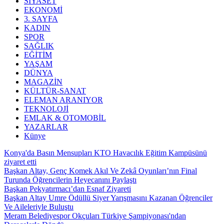
SİYASET
EKONOMİ
3. SAYFA
KADIN
SPOR
SAĞLIK
EĞİTİM
YAŞAM
DÜNYA
MAGAZİN
KÜLTÜR-SANAT
ELEMAN ARANIYOR
TEKNOLOJİ
EMLAK & OTOMOBİL
YAZARLAR
Künye
Konya'da Basın Mensupları KTO Havacılık Eğitim Kampüsünü
ziyaret etti
Başkan Altay, Genç Komek Akıl Ve Zekâ Oyunları’nın Final
Turunda Öğrencilerin Heyecanını Paylaştı
Başkan Pekyatırmacı’dan Esnaf Ziyareti
Başkan Altay Umre Ödüllü Siyer Yarışmasını Kazanan Öğrenciler
Ve Aileleriyle Buluştu
Meram Belediyespor Okçuları Türkiye Şampiyonası'ndan