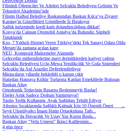
Derecelerle Döndü
Filistinli Öğrenciler Ve Aileleri Selçuklu Belediyesi Gelişim Ve
Teknoloji Akademisi’nde
Filistin Halhul Belediye Başkanından Başkan Kılca’ya Ziyaret
Karatay'ın Güzellikleri Gönüllerde İz Bırakıyor
Sağlık turizminde kredi kartı dolandırıcılığına dikkat!
Konya’da Çalınan Otomobil Antalya’da Bulundu: Şüpheli
Tutuklandı
Kso, 7 Yıldızlı Hizmet Veren Türkiye’deki Tek Sanayi Odası Oldu
Meram’da zamana açılan kapı;
NEÜ, Kompozit Malzemeler Alanında
Geleceğin mühendislerine mavi derinliklerden kariyer çağrısı
Selçuklu Belediyesi Uclg-Mewa Yenilikçilik Ve Gıda Sistemleri
Selçuklu’da Atıl Araziler Değerlendiriliyor
Mirasçıların yıllardır beklediği o kanun çıktı
Hatırdan Hatıraya Kültür Turlarına Katılan Emeklilerle Buluşan
Başkan Altay
Ortodontik Tedavinin Başarısı Beslenmeyle Başlar!
Ebeler Artık Sadece Doğum Yaptırmıyor!
Yanlış Terlik Kullanımı Ayak Sağlığını Tehdit Ediyor
Ağustos Sıcaklarında Sağlıklı Kalmak İçin 10 Önemli Öneri ...
Seyit Ulugülyağcı İmam Hatip Ortaokuluna Tatb...
Selçuklu’da Havacılık Ve Uzay Yaz Kursu Başla...
Başkan Altay “Vefa Umresi” İkinci Kafilesinin...
4 gün önce