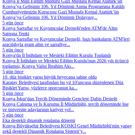
Konya İl Millî Eğitim Müdürü Gazi Mustafa Kemal Atatürk’ün
Konya’ya Gelişinin 106. Yıl Dönümü Anma Programına Katıldı
Cumhuriyetimizin Kurucusu Gazi Mustafa Kemal Atatürk’ün
Konya’ya Gelişinin 106. Yıl Dönümü Dolayısıy...
5 gün önce
Konya Sarraflar ve Kuyumcular Derneği'nden ATM'de Altın
Satışına Tepki
Konya Sarraflar ve Kuyumcular Derneği, bazı bankaların ATM'leri
aracılığıyla gram altın ve sarrafiye...
5 gün önce
Konya'da İl İstihdam ve Mesleki Eğitim Kurulu Toplandı
Konya İl İstihdam ve Mesleki Eğitim Kurulu'nun 2026 yılı üçüncü
toplantısı, Konya Valisi İbrahim Akı...
5 gün önce
10. düz bisiklet yarışı büyük heyecana sahne oldu
Karatay Belediyesi tarafından bu yıl 10'uncusu düzenlenen Düz
Bisiklet Yarışı, yüzlerce sporcunun ka...
5 gün önce
Konya İşkur'dan Tercih Döneminde Gençlere Dabis Desteği
Konya Çalışma ve İş Kurumu İl Müdürlüğü, tercih döneminde lise
ve üniversite adaylarının kariyer yol...
5 gün önce
Eka destekli dinamik rotalama dönemi
Konya Büyükşehir Belediyesi KOSKİ Genel Müdürlüğü'nün yapay
zekâ destekli Dinamik Rotalama Sistemi’y...