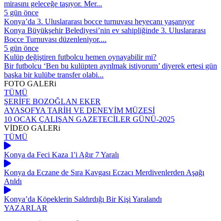
mirasını geleceğe taşıyor. Mer...
5 gün önce
Konya’da 3. Uluslararası bocce turnuvası heyecanı yaşanıyor
Konya Büyükşehir Belediyesi’nin ev sahipliğinde 3. Uluslararası
Bocce Turnuvası düzenleniyor....
5 gün önce
Kulüp değiştiren futbolcu hemen oynayabilir mi?
Bir futbolcu ‘Ben bu kulüpten ayrılmak istiyorum’ diyerek ertesi gün
başka bir kulübe transfer olabi...
FOTO
GALERi
TÜMÜ
ŞERİFE BOZOĞLAN EKER
AYASOFYA TARİH VE DENEYİM MÜZESİ
10 OCAK ÇALIŞAN GAZETECİLER GÜNÜ-2025
VİDEO
GALERi
TÜMÜ
Konya da Feci Kaza 1'i Ağır 7 Yaralı
Konya da Eczane de Sıra Kavgası Eczacı Merdivenlerden Aşağı
Atıldı
Konya’da Köpeklerin Saldırdığı Bir Kişi Yaralandı
YAZARLAR