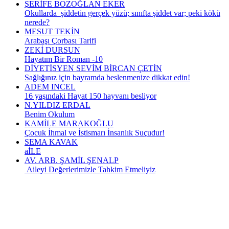
ŞERİFE BOZOĞLAN EKER
Okullarda şiddetin gerçek yüzü; sınıfta şiddet var; peki kökü
nerede?
MESUT TEKİN
Arabaşı Çorbası Tarifi
ZEKİ DURSUN
Hayatım Bir Roman -10
DİYETİSYEN SEVİM BİRCAN ÇETİN
Sağlığınız için bayramda beslenmenize dikkat edin!
ADEM INCEL
16 yaşındaki Hayat 150 hayvanı besliyor
N.YILDIZ ERDAL
Benim Okulum
KAMİLE MARAKOĞLU
Çocuk İhmal ve İstismarı İnsanlık Suçudur!
SEMA KAVAK
aİLE
AV. ARB. ŞAMİL ŞENALP
Aileyi Değerlerimizle Tahkim Etmeliyiz