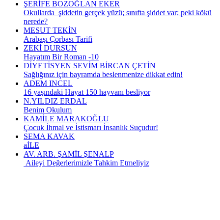
ŞERİFE BOZOĞLAN EKER
Okullarda şiddetin gerçek yüzü; sınıfta şiddet var; peki kökü
nerede?
MESUT TEKİN
Arabaşı Çorbası Tarifi
ZEKİ DURSUN
Hayatım Bir Roman -10
DİYETİSYEN SEVİM BİRCAN ÇETİN
Sağlığınız için bayramda beslenmenize dikkat edin!
ADEM INCEL
16 yaşındaki Hayat 150 hayvanı besliyor
N.YILDIZ ERDAL
Benim Okulum
KAMİLE MARAKOĞLU
Çocuk İhmal ve İstismarı İnsanlık Suçudur!
SEMA KAVAK
aİLE
AV. ARB. ŞAMİL ŞENALP
Aileyi Değerlerimizle Tahkim Etmeliyiz