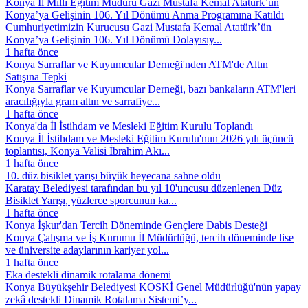
Konya İl Millî Eğitim Müdürü Gazi Mustafa Kemal Atatürk’ün
Konya’ya Gelişinin 106. Yıl Dönümü Anma Programına Katıldı
Cumhuriyetimizin Kurucusu Gazi Mustafa Kemal Atatürk’ün
Konya’ya Gelişinin 106. Yıl Dönümü Dolayısıy...
1 hafta önce
Konya Sarraflar ve Kuyumcular Derneği'nden ATM'de Altın
Satışına Tepki
Konya Sarraflar ve Kuyumcular Derneği, bazı bankaların ATM'leri
aracılığıyla gram altın ve sarrafiye...
1 hafta önce
Konya'da İl İstihdam ve Mesleki Eğitim Kurulu Toplandı
Konya İl İstihdam ve Mesleki Eğitim Kurulu'nun 2026 yılı üçüncü
toplantısı, Konya Valisi İbrahim Akı...
1 hafta önce
10. düz bisiklet yarışı büyük heyecana sahne oldu
Karatay Belediyesi tarafından bu yıl 10'uncusu düzenlenen Düz
Bisiklet Yarışı, yüzlerce sporcunun ka...
1 hafta önce
Konya İşkur'dan Tercih Döneminde Gençlere Dabis Desteği
Konya Çalışma ve İş Kurumu İl Müdürlüğü, tercih döneminde lise
ve üniversite adaylarının kariyer yol...
1 hafta önce
Eka destekli dinamik rotalama dönemi
Konya Büyükşehir Belediyesi KOSKİ Genel Müdürlüğü'nün yapay
zekâ destekli Dinamik Rotalama Sistemi’y...