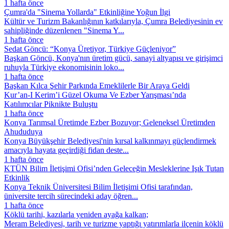
1 hafta önce
Çumra'da "Sinema Yollarda" Etkinliğine Yoğun İlgi
Kültür ve Turizm Bakanlığının katkılarıyla, Çumra Belediyesinin ev
sahipliğinde düzenlenen "Sinema Y...
1 hafta önce
Sedat Göncü: “Konya Üretiyor, Türkiye Güçleniyor”
Başkan Göncü, Konya'nın üretim gücü, sanayi altyapısı ve girişimci
ruhuyla Türkiye ekonomisinin loko...
1 hafta önce
Başkan Kılca Şehir Parkında Emeklilerle Bir Araya Geldi
Kur’an-I Kerim’i Güzel Okuma Ve Ezber Yarışması’nda
Katılımcılar Piknikte Buluştu
1 hafta önce
Konya Tarımsal Üretimde Ezber Bozuyor; Geleneksel Üretimden
Ahududuya
Konya Büyükşehir Belediyesi'nin kırsal kalkınmayı güçlendirmek
amacıyla hayata geçirdiği fidan deste...
1 hafta önce
KTÜN Bilim İletişimi Ofisi’nden Geleceğin Mesleklerine Işık Tutan
Etkinlik
Konya Teknik Üniversitesi Bilim İletişimi Ofisi tarafından,
üniversite tercih sürecindeki aday öğren...
1 hafta önce
Köklü tarihi, kazılarla yeniden ayağa kalkan;
Meram Belediyesi, tarih ve turizme yaptığı yatırımlarla ilçenin köklü