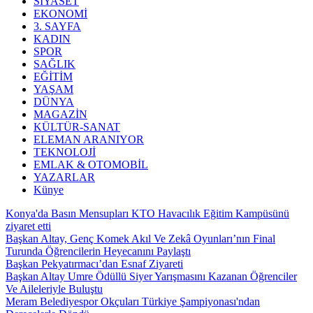
SİYASET
EKONOMİ
3. SAYFA
KADIN
SPOR
SAĞLIK
EĞİTİM
YAŞAM
DÜNYA
MAGAZİN
KÜLTÜR-SANAT
ELEMAN ARANIYOR
TEKNOLOJİ
EMLAK & OTOMOBİL
YAZARLAR
Künye
Konya'da Basın Mensupları KTO Havacılık Eğitim Kampüsünü
ziyaret etti
Başkan Altay, Genç Komek Akıl Ve Zekâ Oyunları’nın Final
Turunda Öğrencilerin Heyecanını Paylaştı
Başkan Pekyatırmacı’dan Esnaf Ziyareti
Başkan Altay Umre Ödüllü Siyer Yarışmasını Kazanan Öğrenciler
Ve Aileleriyle Buluştu
Meram Belediyespor Okçuları Türkiye Şampiyonası'ndan