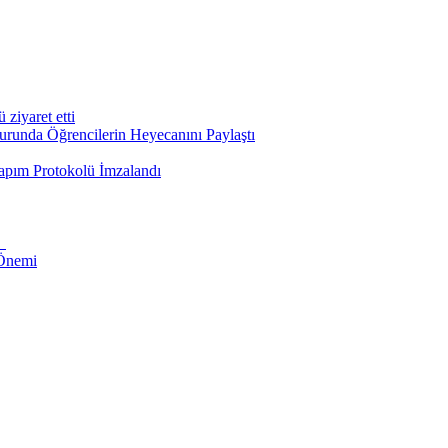
iyaret etti
runda Öğrencilerin Heyecanını Paylaştı
apım Protokolü İmzalandı
i
 Önemi