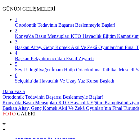
GÜNÜN
GELİŞMELERİ
1
Ortodontik Tedavinin Başarısı Beslenmeyle Başlar!
2
Konya'da Basın Mensupları KTO Havacılık Eğitim Kampüsünü z
3
Başkan Altay, Genç Komek Akıl Ve Zekâ Oyunları’nın Final Tu
4
Başkan Pekyatırmacı’dan Esnaf Ziyareti
5
Seyit Ulugülyağcı İmam Hatip Ortaokuluna Tatbikat Mescidi Y
6
Selçuklu’da Havacılık Ve Uzay Yaz Kursu Başladı
Daha Fazla
Ortodontik Tedavinin Başarısı Beslenmeyle Başlar!
Konya'da Basın Mensupları KTO Havacılık Eğitim Kampüsünü ziyare
Başkan Altay, Genç Komek Akıl Ve Zekâ Oyunları’nın Final Turunda 
FOTO
GALERi