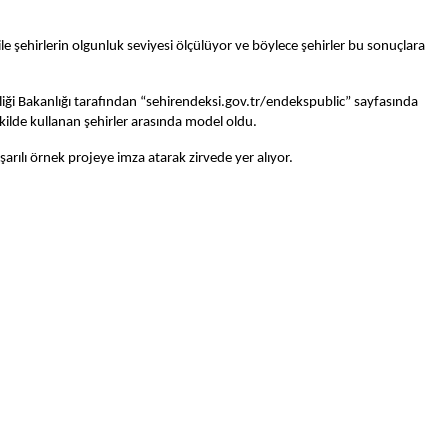
e şehirlerin olgunluk seviyesi ölçülüyor ve böylece şehirler bu sonuçlara
liği Bakanlığı tarafından “sehirendeksi.gov.tr/endekspublic” sayfasında
ekilde kullanan şehirler arasında model oldu.
aşarılı örnek projeye imza atarak zirvede yer alıyor.