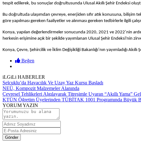
tespit edilerek, bu sonuçlar doğrultusunda Ulusal Akıllı Şehir Endeksi oluş
Bu doğrultuda ulaşımdan çevreye, enerjiden sıfır atık konusuna, bilişim tek
göre yapılması gereken faaliyetler ve alınması gereken tedbirlerle ilgili çalı
Konya, yapılan değerlendirmeler sonucunda 2020, 2021 ve 2022’nin ardından
herkesin erişimine açık bir şekilde yayımlanan Ulusal Şehir Endeksi'nin zirv
Konya, Çevre, Şehircilik ve İklim Değişikliği Bakanlığı’nın yayımladığı Akıllı
Beğen
iLGiLi HABERLER
Selçuklu’da Havacılık Ve Uzay Yaz Kursu Başladı
NEÜ, Kompozit Malzemeler Alanında
Çevresel Tehlikeleri Algılayarak Titreşimle Uyaran “Akıllı Yama” Geliş
KTÜN Öğretim Üyelerinden TÜBİTAK 1001 Programında Büyük B
YORUM YAZIN
Gönder