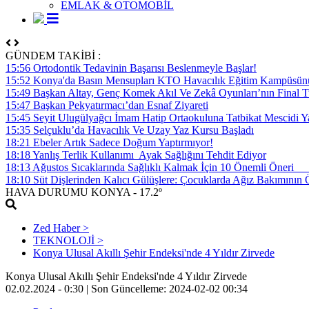
EMLAK & OTOMOBİL
GÜNDEM TAKİBİ :
15:56 Ortodontik Tedavinin Başarısı Beslenmeyle Başlar!
15:52 Konya'da Basın Mensupları KTO Havacılık Eğitim Kampüsünü z
15:49 Başkan Altay, Genç Komek Akıl Ve Zekâ Oyunları’nın Final Tu
15:47 Başkan Pekyatırmacı’dan Esnaf Ziyareti
15:45 Seyit Ulugülyağcı İmam Hatip Ortaokuluna Tatbikat Mescidi Y
15:35 Selçuklu’da Havacılık Ve Uzay Yaz Kursu Başladı
18:21 Ebeler Artık Sadece Doğum Yaptırmıyor!
18:18 Yanlış Terlik Kullanımı Ayak Sağlığını Tehdit Ediyor
18:13 Ağustos Sıcaklarında Sağlıklı Kalmak İçin 10 Önemli Öner
18:10 Süt Dişlerinden Kalıcı Gülüşlere: Çocuklarda Ağız Bakımının
HAVA DURUMU
KONYA
- 17.2º
Zed Haber >
TEKNOLOJİ >
Konya Ulusal Akıllı Şehir Endeksi'nde 4 Yıldır Zirvede
Konya Ulusal Akıllı Şehir Endeksi'nde 4 Yıldır Zirvede
02.02.2024 - 0:30 |
Son Güncelleme:
2024-02-02 00:34