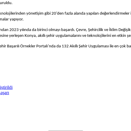
turuldu.
nolojilerinden yönetişim gibi 20’den fazla alanda yapılan değerlendirmeler il
şmalar yapıyor.
 2023 yılında da birinci olmayı başardı. Çevre, Şehircilik ve İklim Değişik
esine yerleşen Konya, akıllı şehir uygulamalarını ve teknolojilerini en etkin ş
 Şehir Başarılı Örnekler Portalı’nda da 132 Akıllı Şehir Uygulaması ile en çok b
tirildi
aşarı