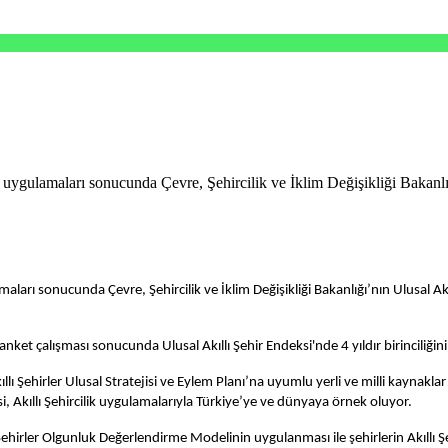
 uygulamaları sonucunda Çevre, Şehircilik ve İklim Değişikliği Bakanlı
maları sonucunda Çevre, Şehircilik ve İklim Değişikliği Bakanlığı’nın Ulusal 
et çalışması sonucunda Ulusal Akıllı Şehir Endeksi'nde 4 yıldır birinciliğin
lı Şehirler Ulusal Stratejisi ve Eylem Planı’na uyumlu yerli ve milli kaynaklar ku
, Akıllı Şehircilik uygulamalarıyla Türkiye’ye ve dünyaya örnek oluyor.
Şehirler Olgunluk Değerlendirme Modelinin uygulanması ile şehirlerin Akıllı Şehir