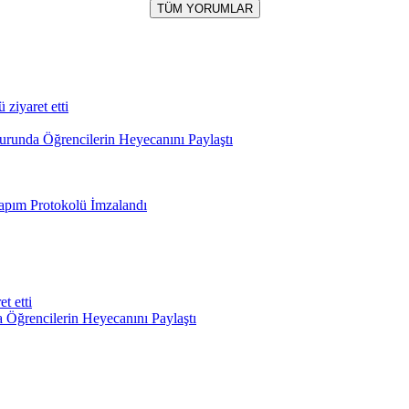
TÜM YORUMLAR
iyaret etti
runda Öğrencilerin Heyecanını Paylaştı
apım Protokolü İmzalandı
t etti
Öğrencilerin Heyecanını Paylaştı