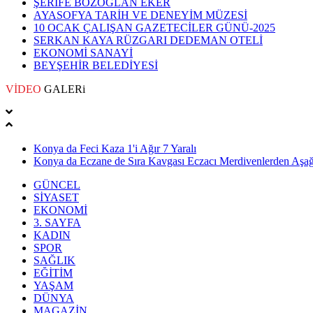
ŞERİFE BOZOĞLAN EKER
AYASOFYA TARİH VE DENEYİM MÜZESİ
10 OCAK ÇALIŞAN GAZETECİLER GÜNÜ-2025
SERKAN KAYA RÜZGARI DEDEMAN OTELİ
EKONOMİ SANAYİ
BEYŞEHİR BELEDİYESİ
VİDEO
GALERi
Konya da Feci Kaza 1'i Ağır 7 Yaralı
Konya da Eczane de Sıra Kavgası Eczacı Merdivenlerden Aşağı
GÜNCEL
SİYASET
EKONOMİ
3. SAYFA
KADIN
SPOR
SAĞLIK
EĞİTİM
YAŞAM
DÜNYA
MAGAZİN