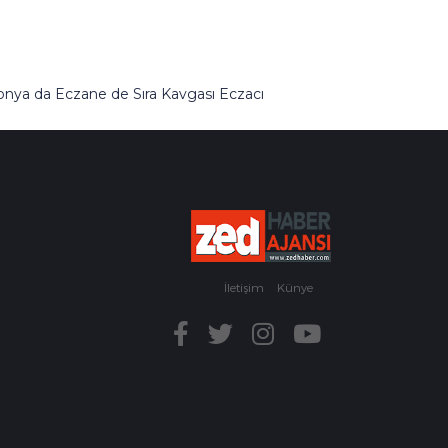
onya da Eczane de Sıra Kavgası Eczacı
erdivenlerden Aşağı Atıldı
İletişim
Künye