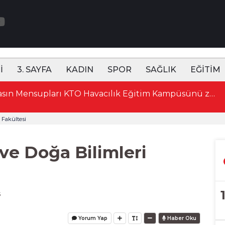
İ
3. SAYFA
KADIN
SPOR
SAĞLIK
EĞİTİM
15:52 Konya'da Basın Mensupları KTO Havacılık Eğitim Kampüsünü ziyaret etti
Fakültesi
e Doğa Bilimleri
3
Yorum Yap
Haber Oku