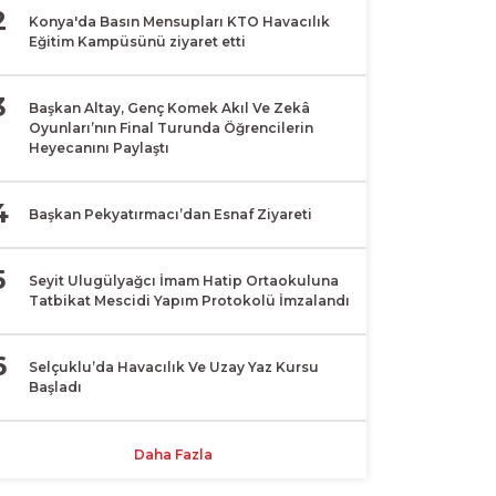
2
Konya'da Basın Mensupları KTO Havacılık
Eğitim Kampüsünü ziyaret etti
3
Başkan Altay, Genç Komek Akıl Ve Zekâ
Oyunları’nın Final Turunda Öğrencilerin
Heyecanını Paylaştı
4
Başkan Pekyatırmacı’dan Esnaf Ziyareti
5
Seyit Ulugülyağcı İmam Hatip Ortaokuluna
Tatbikat Mescidi Yapım Protokolü İmzalandı
6
Selçuklu’da Havacılık Ve Uzay Yaz Kursu
Başladı
Daha Fazla