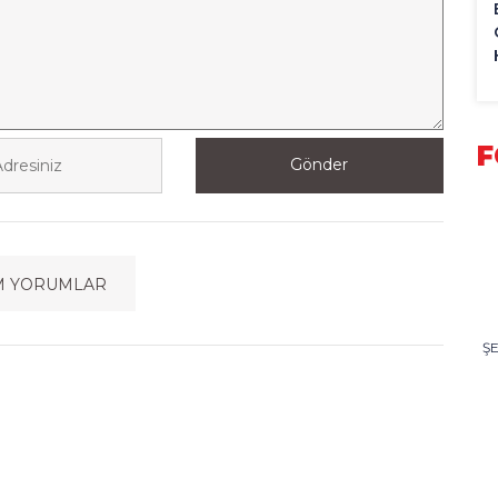
F
Gönder
M YORUMLAR
Ş