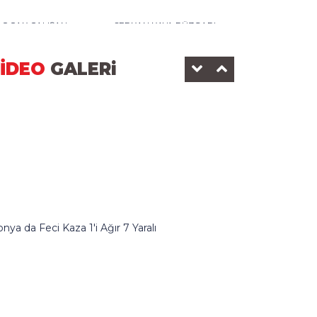
0 OCAK ÇALIŞAN
SERKAN KAYA RÜZGARI
AZETECİLER GÜNÜ-2025
DEDEMAN OTELİ
İDEO
GALERi
KONOMİ SANAYİ
BEYŞEHİR BELEDİYESİ
nya da Feci Kaza 1'i Ağır 7 Yaralı