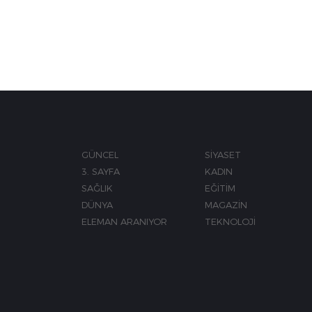
GÜNCEL
SİYASET
3. SAYFA
KADIN
SAĞLIK
EĞİTİM
DÜNYA
MAGAZİN
ELEMAN ARANIYOR
TEKNOLOJİ