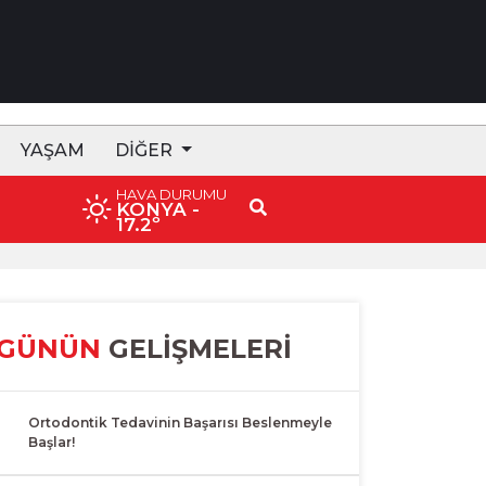
YAŞAM
DIĞER
HAVA DURUMU
KONYA
-
17.2º
GÜNÜN
GELİŞMELERİ
1
Ortodontik Tedavinin Başarısı Beslenmeyle
Başlar!