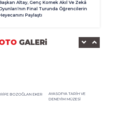
Başkan Altay, Genç Komek Akıl Ve Zekâ
Oyunları’nın Final Turunda Öğrencilerin
Heyecanını Paylaştı
OTO
GALERi
AYASOFYA TARİH VE
ERİFE BOZOĞLAN EKER
DENEYİM MÜZESİ