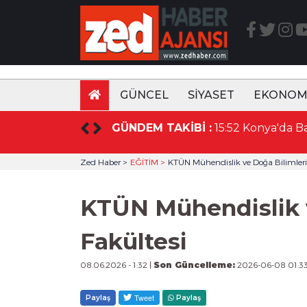
GÜNCEL
SİYASET
EKONOM
sı Beslenmeyle Başlar!
GÜNDEM TAKİBİ :
Zed Haber >
EĞİTİM >
KTÜN Mühendislik ve Doğa Bilimleri 
KTÜN Mühendislik v
Fakültesi
08.06.2026 - 1:32 |
Son Güncelleme:
2026-06-08 01:3
Paylaş
Paylaş