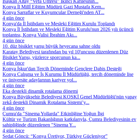
Başkan Altay “Vefa Umresi” İkinci Kafilesinin...
Konya İl Millî Eğitim Müdürü Gazi Mustafa Kem...
Konya Sarraflar ve Kuyumcular Derneği'nden AT...
4 gün önce
Konya'da İl İstihdam ve Mesleki Eğitim Kurulu Toplandı
Konya İl İstihdam ve Mesleki Eğitim Kurulu'nun 2026 yılı üçüncü
toplantısı, Konya Valisi İbrahim Akı...
4 gün önce
10. düz bisiklet yarışı büyük heyecana sahne oldu
Karatay Belediyesi tarafından bu yıl 10'uncusu düzenlenen Düz
Bisiklet Yarışı, yüzlerce sporcunun ka...
4 gün önce
Konya İşkur'dan Tercih Döneminde Gençlere Dabis Desteği
Konya Çalışma ve İş Kurumu İl Müdürlüğü, tercih döneminde lise
ve üniversite adaylarının kariyer yol...
4 gün önce
Eka destekli dinamik rotalama dönemi
Konya Büyükşehir Belediyesi KOSKİ Genel Müdürlüğü'nün yapay
zekâ destekli Dinamik Rotalama Sistemi’y...
4 gün önce
Çumra'da "Sinema Yollarda" Etkinliğine Yoğun İlgi
Kültür ve Turizm Bakanlığının katkılarıyla, Çumra Belediyesinin ev
sahipliğinde düzenlenen "Sinema Y...
4 gün önce
Sedat Göncü: “Konya Üretiyor, Türkiye Güçleniyor”