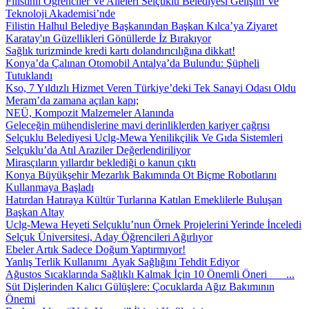
Filistinli Öğrenciler Ve Aileleri Selçuklu Belediyesi Gelişim Ve
Teknoloji Akademisi’nde
Filistin Halhul Belediye Başkanından Başkan Kılca’ya Ziyaret
Karatay'ın Güzellikleri Gönüllerde İz Bırakıyor
Sağlık turizminde kredi kartı dolandırıcılığına dikkat!
Konya’da Çalınan Otomobil Antalya’da Bulundu: Şüpheli
Tutuklandı
Kso, 7 Yıldızlı Hizmet Veren Türkiye’deki Tek Sanayi Odası Oldu
Meram’da zamana açılan kapı;
NEÜ, Kompozit Malzemeler Alanında
Geleceğin mühendislerine mavi derinliklerden kariyer çağrısı
Selçuklu Belediyesi Uclg-Mewa Yenilikçilik Ve Gıda Sistemleri
Selçuklu’da Atıl Araziler Değerlendiriliyor
Mirasçıların yıllardır beklediği o kanun çıktı
Konya Büyükşehir Mezarlık Bakımında Ot Biçme Robotlarını
Kullanmaya Başladı
Hatırdan Hatıraya Kültür Turlarına Katılan Emeklilerle Buluşan
Başkan Altay
Uclg-Mewa Heyeti Selçuklu’nun Örnek Projelerini Yerinde İnceledi
Selçuk Üniversitesi, Aday Öğrencileri Ağırlıyor
Ebeler Artık Sadece Doğum Yaptırmıyor!
Yanlış Terlik Kullanımı Ayak Sağlığını Tehdit Ediyor
Ağustos Sıcaklarında Sağlıklı Kalmak İçin 10 Önemli Öneri ...
Süt Dişlerinden Kalıcı Gülüşlere: Çocuklarda Ağız Bakımının
Önemi