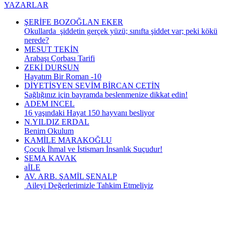
YAZARLAR
ŞERİFE BOZOĞLAN EKER
Okullarda şiddetin gerçek yüzü; sınıfta şiddet var; peki kökü
nerede?
MESUT TEKİN
Arabaşı Çorbası Tarifi
ZEKİ DURSUN
Hayatım Bir Roman -10
DİYETİSYEN SEVİM BİRCAN ÇETİN
Sağlığınız için bayramda beslenmenize dikkat edin!
ADEM INCEL
16 yaşındaki Hayat 150 hayvanı besliyor
N.YILDIZ ERDAL
Benim Okulum
KAMİLE MARAKOĞLU
Çocuk İhmal ve İstismarı İnsanlık Suçudur!
SEMA KAVAK
aİLE
AV. ARB. ŞAMİL ŞENALP
Aileyi Değerlerimizle Tahkim Etmeliyiz