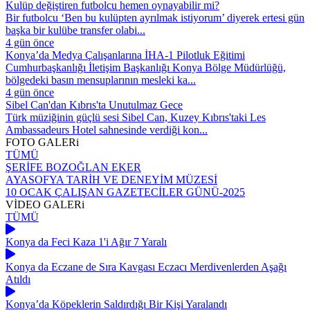
Kulüp değiştiren futbolcu hemen oynayabilir mi?
Bir futbolcu ‘Ben bu kulüpten ayrılmak istiyorum’ diyerek ertesi gün
başka bir kulübe transfer olabi...
4 gün önce
Konya’da Medya Çalışanlarına İHA-1 Pilotluk Eğitimi
Cumhurbaşkanlığı İletişim Başkanlığı Konya Bölge Müdürlüğü,
bölgedeki basın mensuplarının mesleki ka...
4 gün önce
Sibel Can'dan Kıbrıs'ta Unutulmaz Gece
Türk müziğinin güçlü sesi Sibel Can, Kuzey Kıbrıs'taki Les
Ambassadeurs Hotel sahnesinde verdiği kon...
FOTO
GALERi
TÜMÜ
ŞERİFE BOZOĞLAN EKER
AYASOFYA TARİH VE DENEYİM MÜZESİ
10 OCAK ÇALIŞAN GAZETECİLER GÜNÜ-2025
VİDEO
GALERi
TÜMÜ
Konya da Feci Kaza 1'i Ağır 7 Yaralı
Konya da Eczane de Sıra Kavgası Eczacı Merdivenlerden Aşağı
Atıldı
Konya’da Köpeklerin Saldırdığı Bir Kişi Yaralandı