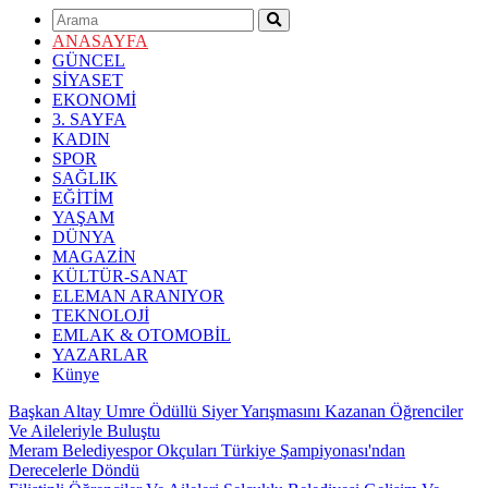
ANASAYFA
GÜNCEL
SİYASET
EKONOMİ
3. SAYFA
KADIN
SPOR
SAĞLIK
EĞİTİM
YAŞAM
DÜNYA
MAGAZİN
KÜLTÜR-SANAT
ELEMAN ARANIYOR
TEKNOLOJİ
EMLAK & OTOMOBİL
YAZARLAR
Künye
Başkan Altay Umre Ödüllü Siyer Yarışmasını Kazanan Öğrenciler
Ve Aileleriyle Buluştu
Meram Belediyespor Okçuları Türkiye Şampiyonası'ndan
Derecelerle Döndü