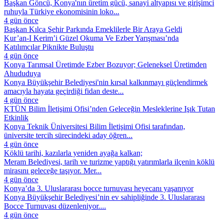
Başkan Göncü, Konya'nın üretim gücü, sanayi altyapısı ve girişimci
ruhuyla Türkiye ekonomisinin loko...
4 gün önce
Başkan Kılca Şehir Parkında Emeklilerle Bir Araya Geldi
Kur’an-I Kerim’i Güzel Okuma Ve Ezber Yarışması’nda
Katılımcılar Piknikte Buluştu
4 gün önce
Konya Tarımsal Üretimde Ezber Bozuyor; Geleneksel Üretimden
Ahududuya
Konya Büyükşehir Belediyesi'nin kırsal kalkınmayı güçlendirmek
amacıyla hayata geçirdiği fidan deste...
4 gün önce
KTÜN Bilim İletişimi Ofisi’nden Geleceğin Mesleklerine Işık Tutan
Etkinlik
Konya Teknik Üniversitesi Bilim İletişimi Ofisi tarafından,
üniversite tercih sürecindeki aday öğren...
4 gün önce
Köklü tarihi, kazılarla yeniden ayağa kalkan;
Meram Belediyesi, tarih ve turizme yaptığı yatırımlarla ilçenin köklü
mirasını geleceğe taşıyor. Mer...
4 gün önce
Konya’da 3. Uluslararası bocce turnuvası heyecanı yaşanıyor
Konya Büyükşehir Belediyesi’nin ev sahipliğinde 3. Uluslararası
Bocce Turnuvası düzenleniyor....
4 gün önce