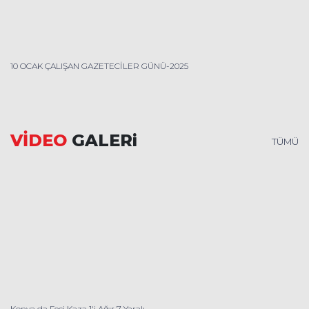
10 OCAK ÇALIŞAN GAZETECİLER GÜNÜ-2025
VİDEO
GALERi
TÜMÜ
Konya da Feci Kaza 1'i Ağır 7 Yaralı