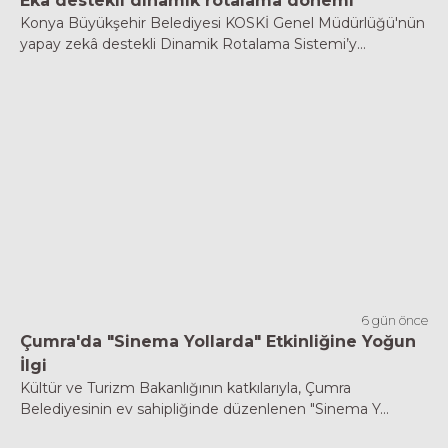
Eka destekli dinamik rotalama dönemi
Konya Büyükşehir Belediyesi KOSKİ Genel Müdürlüğü'nün
yapay zekâ destekli Dinamik Rotalama Sistemi’y...
6 gün önce
Çumra'da "Sinema Yollarda" Etkinliğine Yoğun
İlgi
Kültür ve Turizm Bakanlığının katkılarıyla, Çumra
Belediyesinin ev sahipliğinde düzenlenen "Sinema Y...