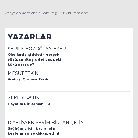
Konya’da Köpeklerin Saldırdığı Bir Kişi Yaralandı
YAZARLAR
ŞERİFE BOZOĞLAN EKER
Okullarda şiddetin gerçek
yüzü; sınıfta şiddet var; peki
kökü nerede?
MESUT TEKİN
Arabaşı Çorbası Tarifi
ZEKİ DURSUN
Hayatım Bir Roman -10
DİYETİSYEN SEVİM BİRCAN ÇETİN
Sağlığınız için bayramda
beslenmenize dikkat edin!