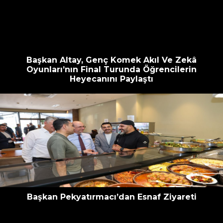
escort
oyna
havalimanı
bahis
transfer
siteleri
Başkan Altay, Genç Komek Akıl Ve Zekâ
Oyunları’nın Final Turunda Öğrencilerin
Heyecanını Paylaştı
Başkan Pekyatırmacı’dan Esnaf Ziyareti