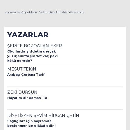
Konya’da Köpeklerin Saldırdığı Bir Kişi Yaralandı
YAZARLAR
ŞERİFE BOZOĞLAN EKER
Okullarda şiddetin gerçek
yüzü; sınıfta şiddet var; peki
kökü nerede?
MESUT TEKİN
Arabaşı Çorbası Tarifi
ZEKİ DURSUN
Hayatım Bir Roman -10
DİYETİSYEN SEVİM BİRCAN ÇETİN
Sağlığınız için bayramda
beslenmenize dikkat edin!