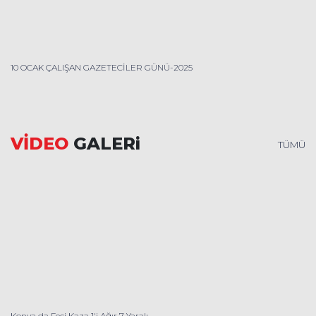
10 OCAK ÇALIŞAN GAZETECİLER GÜNÜ-2025
VİDEO
GALERi
TÜMÜ
Konya da Feci Kaza 1'i Ağır 7 Yaralı