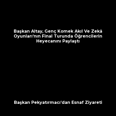
escort
oyna
havalimanı
bahis
transfer
siteleri
Başkan Altay, Genç Komek Akıl Ve Zekâ
Oyunları’nın Final Turunda Öğrencilerin
Heyecanını Paylaştı
Başkan Pekyatırmacı’dan Esnaf Ziyareti