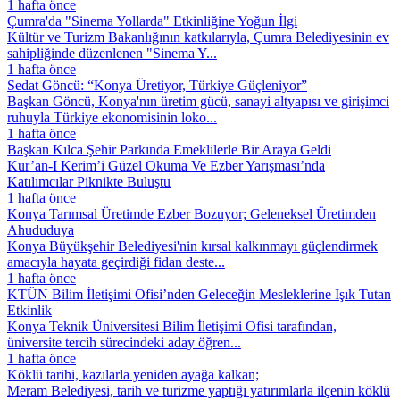
1 hafta önce
Çumra'da "Sinema Yollarda" Etkinliğine Yoğun İlgi
Kültür ve Turizm Bakanlığının katkılarıyla, Çumra Belediyesinin ev
sahipliğinde düzenlenen "Sinema Y...
1 hafta önce
Sedat Göncü: “Konya Üretiyor, Türkiye Güçleniyor”
Başkan Göncü, Konya'nın üretim gücü, sanayi altyapısı ve girişimci
ruhuyla Türkiye ekonomisinin loko...
1 hafta önce
Başkan Kılca Şehir Parkında Emeklilerle Bir Araya Geldi
Kur’an-I Kerim’i Güzel Okuma Ve Ezber Yarışması’nda
Katılımcılar Piknikte Buluştu
1 hafta önce
Konya Tarımsal Üretimde Ezber Bozuyor; Geleneksel Üretimden
Ahududuya
Konya Büyükşehir Belediyesi'nin kırsal kalkınmayı güçlendirmek
amacıyla hayata geçirdiği fidan deste...
1 hafta önce
KTÜN Bilim İletişimi Ofisi’nden Geleceğin Mesleklerine Işık Tutan
Etkinlik
Konya Teknik Üniversitesi Bilim İletişimi Ofisi tarafından,
üniversite tercih sürecindeki aday öğren...
1 hafta önce
Köklü tarihi, kazılarla yeniden ayağa kalkan;
Meram Belediyesi, tarih ve turizme yaptığı yatırımlarla ilçenin köklü