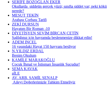
ŞERİFE BOZOĞLAN EKER
Okullarda şiddetin gerçek yüzü; sınıfta şiddet var; peki kökü
nerede?
MESUT TEKİN
Arabaşı Çorbası Tarifi
ZEKİ DURSUN
Hayatım Bir Roman -10
DİYETİSYEN SEVİM BİRCAN ÇETİN
Sağlığınız için bayramda beslenmenize dikkat edin!
ADEM INCEL
16 yaşındaki Hayat 150 hayvanı besliyor
N.YILDIZ ERDAL
Benim Okulum
KAMİLE MARAKOĞLU
Çocuk İhmal ve İstismarı İnsanlık Suçudur!
SEMA KAVAK
aİLE
AV. ARB. ŞAMİL ŞENALP
Aileyi Değerlerimizle Tahkim Etmeliyiz