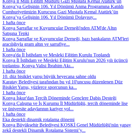
Konya İl Millî Eğitim Müdürü Gazi Mustafa Kemal Atatürk’ün
Konya’ya Gelişinin 106. Yıl Dönümü Anma Programına Katıldı
Cumhuriyetimizin Kurucusu Gazi Mustafa Kemal Atatürk’ün
Konya’ya Gelişinin 106. Yıl Dönümü Dolayısıy...
1 hafta önce
Konya Sarraflar ve Kuyumcular Derneği'nden ATM'de Altın
Satışına Tepki
Konya Sarraflar ve Kuyumcular Derneği, bazı bankaların ATM'leri
aracılığıyla gram altın ve sarrafiye...
1 hafta önce
Konya'da İl İstihdam ve Mesleki Eğitim Kurulu Toplandı
Konya İl İstihdam ve Mesleki Eğitim Kurulu'nun 2026 yılı üçüncü
toplantısı, Konya Valisi İbrahim Akı...
1 hafta önce
10. düz bisiklet yarışı büyük heyecana sahne oldu
Karatay Belediyesi tarafından bu yıl 10'uncusu düzenlenen Düz
Bisiklet Yarışı, yüzlerce sporcunun ka...
1 hafta önce
Konya İşkur'dan Tercih Döneminde Gençlere Dabis Desteği
Konya Çalışma ve İş Kurumu İl Müdürlüğü, tercih döneminde lise
ve üniversite adaylarının kariyer yol...
1 hafta önce
Eka destekli dinamik rotalama dönemi
Konya Büyükşehir Belediyesi KOSKİ Genel Müdürlüğü'nün yapay
zekâ destekli Dinamik Rotalama Sistemi’y...