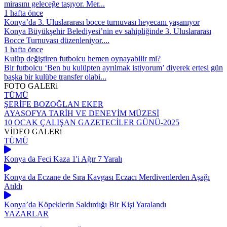
mirasını geleceğe taşıyor. Mer...
1 hafta önce
Konya’da 3. Uluslararası bocce turnuvası heyecanı yaşanıyor
Konya Büyükşehir Belediyesi’nin ev sahipliğinde 3. Uluslararası
Bocce Turnuvası düzenleniyor....
1 hafta önce
Kulüp değiştiren futbolcu hemen oynayabilir mi?
Bir futbolcu ‘Ben bu kulüpten ayrılmak istiyorum’ diyerek ertesi gün
başka bir kulübe transfer olabi...
FOTO
GALERi
TÜMÜ
ŞERİFE BOZOĞLAN EKER
AYASOFYA TARİH VE DENEYİM MÜZESİ
10 OCAK ÇALIŞAN GAZETECİLER GÜNÜ-2025
VİDEO
GALERi
TÜMÜ
Konya da Feci Kaza 1'i Ağır 7 Yaralı
Konya da Eczane de Sıra Kavgası Eczacı Merdivenlerden Aşağı
Atıldı
Konya’da Köpeklerin Saldırdığı Bir Kişi Yaralandı
YAZARLAR