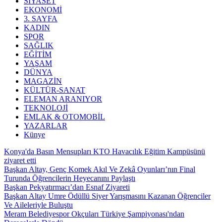
SİYASET
EKONOMİ
3. SAYFA
KADIN
SPOR
SAĞLIK
EĞİTİM
YAŞAM
DÜNYA
MAGAZİN
KÜLTÜR-SANAT
ELEMAN ARANIYOR
TEKNOLOJİ
EMLAK & OTOMOBİL
YAZARLAR
Künye
Konya'da Basın Mensupları KTO Havacılık Eğitim Kampüsünü
ziyaret etti
Başkan Altay, Genç Komek Akıl Ve Zekâ Oyunları’nın Final
Turunda Öğrencilerin Heyecanını Paylaştı
Başkan Pekyatırmacı’dan Esnaf Ziyareti
Başkan Altay Umre Ödüllü Siyer Yarışmasını Kazanan Öğrenciler
Ve Aileleriyle Buluştu
Meram Belediyespor Okçuları Türkiye Şampiyonası'ndan