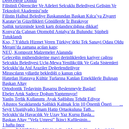
Derecelerle Döndü
Filistinli Öğrenciler Ve Aileleri Selçuklu Belediyesi Gelişim Ve
Teknoloji Akademisi’nde
Filistin Halhul Belediye Başkanından Başkan Kılca’ya Ziyaret
Karatay'ın Güzellikleri Gönüllerde İz Bırakıyor
Sağlık turizminde kredi kartı dolandırıcılığına dikkat!
Konya’da Çalınan Otomobil Antalya’da Bulundu: Şüpheli
Tutuklandı
Kso, 7 Yıldızlı Hizmet Veren Türkiye’deki Tek Sanayi Odası Oldu
Meram’da zamana açılan kapı;
NEÜ, Kompozit Malzemeler Alanında
Geleceğin mühendislerine mavi derinliklerden kariyer çağrısı
Selçuklu Belediyesi Uclg-Mewa Yenilikçilik Ve Gıda Sistemleri
Selçuklu’da Atıl Araziler Değerlendiriliyor
Mirasçıların yıllardır beklediği o kanun çıktı
Hatırdan Hatıraya Kültür Turlarına Katılan Emeklilerle Buluşan
Başkan Altay
Ortodontik Tedavinin Başarısı Beslenmeyle Başlar!
Ebeler Artık Sadece Doğum Yaptırmıyor!
Yanlış Terlik Kullanımı Ayak Sağlığını Tehdit Ediyor
Ağustos Sıcaklarında Sağlıklı Kalmak İçin 10 Önemli Öneri ...
Seyit Ulugülyağcı İmam Hatip Ortaokuluna Tatb...
Selçuklu’da Havacılık Ve Uzay Yaz Kursu Başla...
Başkan Altay “Vefa Umresi” İkinci Kafilesinin...
1 hafta önce