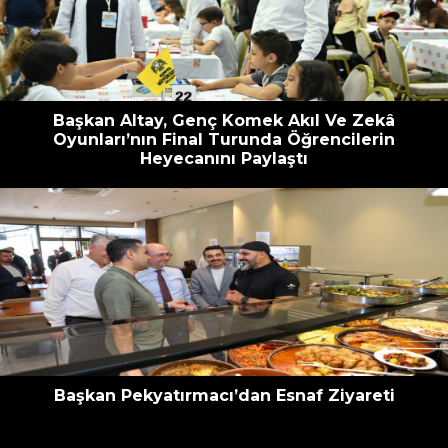
escort
oyna
havalimanı
bahis
transfer
siteleri
Başkan Altay, Genç Komek Akıl Ve Zekâ
Oyunları’nın Final Turunda Öğrencilerin
Heyecanını Paylaştı
Başkan Pekyatırmacı’dan Esnaf Ziyareti