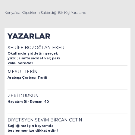
Konya’da Köpeklerin Saldırdığı Bir Kişi Yaralandı
YAZARLAR
ŞERİFE BOZOĞLAN EKER
Okullarda şiddetin gerçek
yüzü; sınıfta şiddet var; peki
kökü nerede?
MESUT TEKİN
Arabaşı Çorbası Tarifi
ZEKİ DURSUN
Hayatım Bir Roman -10
DİYETİSYEN SEVİM BİRCAN ÇETİN
Sağlığınız için bayramda
beslenmenize dikkat edin!