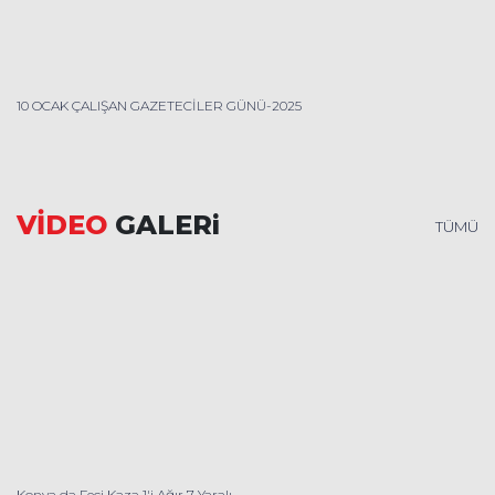
10 OCAK ÇALIŞAN GAZETECİLER GÜNÜ-2025
VİDEO
GALERi
TÜMÜ
Konya da Feci Kaza 1'i Ağır 7 Yaralı