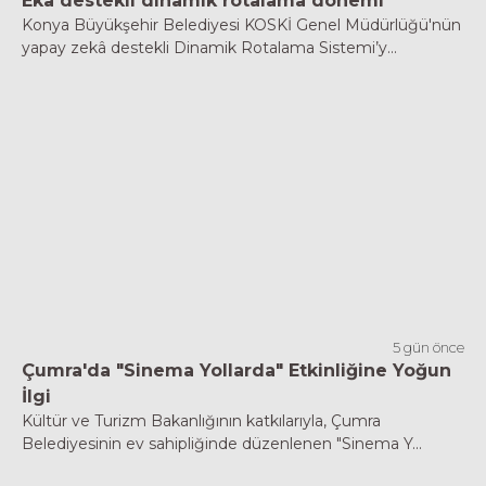
Eka destekli dinamik rotalama dönemi
Konya Büyükşehir Belediyesi KOSKİ Genel Müdürlüğü'nün
yapay zekâ destekli Dinamik Rotalama Sistemi’y...
5 gün önce
Çumra'da "Sinema Yollarda" Etkinliğine Yoğun
İlgi
Kültür ve Turizm Bakanlığının katkılarıyla, Çumra
Belediyesinin ev sahipliğinde düzenlenen "Sinema Y...