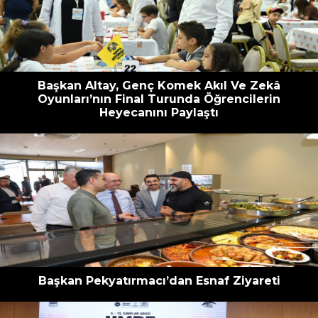
escort
oyna
havalimanı
bahis
transfer
siteleri
Başkan Altay, Genç Komek Akıl Ve Zekâ
Oyunları’nın Final Turunda Öğrencilerin
Heyecanını Paylaştı
Başkan Pekyatırmacı’dan Esnaf Ziyareti