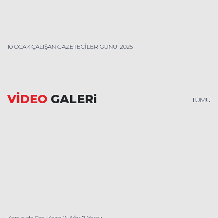
10 OCAK ÇALIŞAN GAZETECİLER GÜNÜ-2025
VİDEO
GALERi
TÜMÜ
Konya da Feci Kaza 1'i Ağır 7 Yaralı