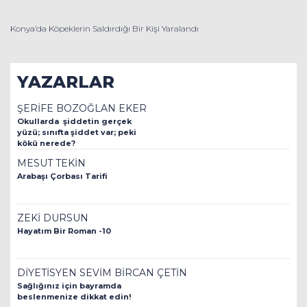
Konya’da Köpeklerin Saldırdığı Bir Kişi Yaralandı
YAZARLAR
ŞERİFE BOZOĞLAN EKER
Okullarda şiddetin gerçek
yüzü; sınıfta şiddet var; peki
kökü nerede?
MESUT TEKİN
Arabaşı Çorbası Tarifi
ZEKİ DURSUN
Hayatım Bir Roman -10
DİYETİSYEN SEVİM BİRCAN ÇETİN
Sağlığınız için bayramda
beslenmenize dikkat edin!