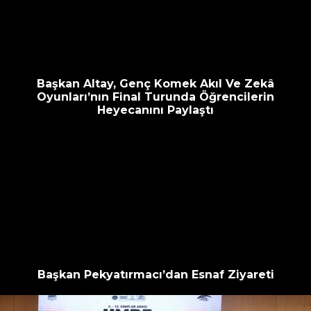
escort
oyna
havalimanı
bahis
transfer
siteleri
Başkan Altay, Genç Komek Akıl Ve Zekâ
Oyunları’nın Final Turunda Öğrencilerin
Heyecanını Paylaştı
Başkan Pekyatırmacı’dan Esnaf Ziyareti