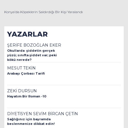
Konya’da Köpeklerin Saldırdığı Bir Kişi Yaralandı
YAZARLAR
ŞERİFE BOZOĞLAN EKER
Okullarda şiddetin gerçek
yüzü; sınıfta şiddet var; peki
kökü nerede?
MESUT TEKİN
Arabaşı Çorbası Tarifi
ZEKİ DURSUN
Hayatım Bir Roman -10
DİYETİSYEN SEVİM BİRCAN ÇETİN
Sağlığınız için bayramda
beslenmenize dikkat edin!