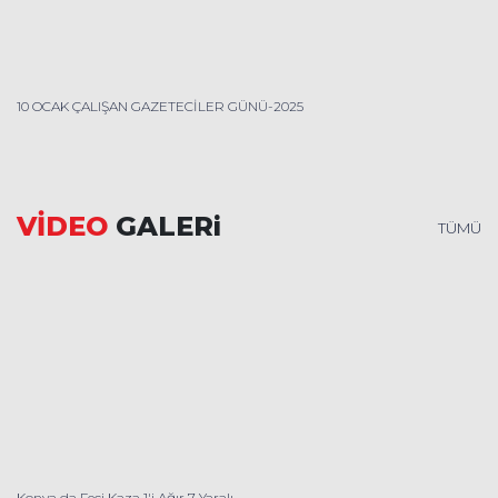
10 OCAK ÇALIŞAN GAZETECİLER GÜNÜ-2025
VİDEO
GALERi
TÜMÜ
Konya da Feci Kaza 1'i Ağır 7 Yaralı