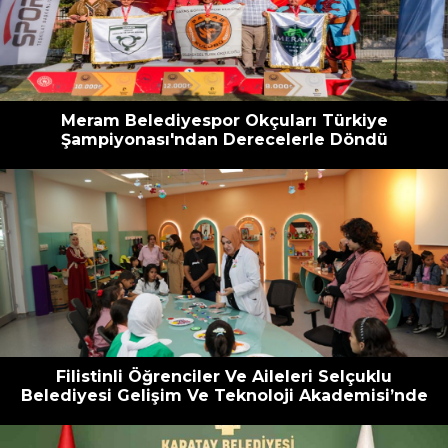
escort
oyna
havalimanı
bahis
transfer
siteleri
Meram Belediyespor Okçuları Türkiye
Şampiyonası'ndan Derecelerle Döndü
Filistinli Öğrenciler Ve Aileleri Selçuklu
Belediyesi Gelişim Ve Teknoloji Akademisi’nde