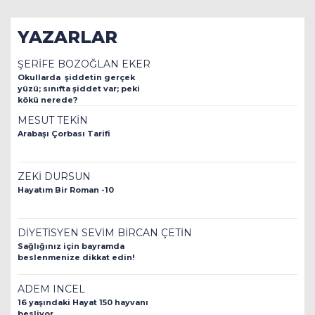
YAZARLAR
ŞERİFE BOZOĞLAN EKER
Okullarda şiddetin gerçek
yüzü; sınıfta şiddet var; peki
kökü nerede?
MESUT TEKİN
Arabaşı Çorbası Tarifi
ZEKİ DURSUN
Hayatım Bir Roman -10
DİYETİSYEN SEVİM BİRCAN ÇETİN
Sağlığınız için bayramda
beslenmenize dikkat edin!
ADEM INCEL
16 yaşındaki Hayat 150 hayvanı
besliyor