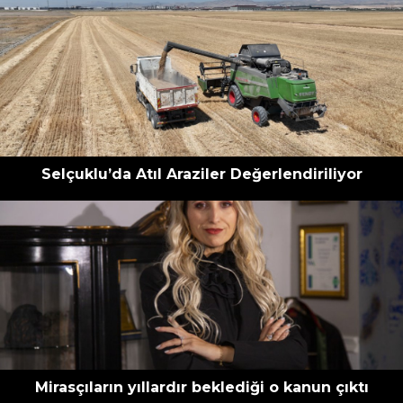
Selçuklu’da Atıl Araziler Değerlendiriliyor
Mirasçıların yıllardır beklediği o kanun çıktı