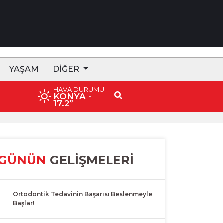
YAŞAM
DIĞER
HAVA DURUMU
15:47 Başkan Pekyatırmacı’dan Esnaf Ziyareti
KONYA
-
17.2º
GÜNÜN
GELİŞMELERİ
1
Ortodontik Tedavinin Başarısı Beslenmeyle
Başlar!