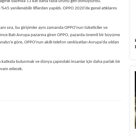
 ağırlık bazında 13 kat daha fazla ürünü geri dönüştürdü.
%45 yenilenebilir liflerden yapıldı. OPPO 2020'de genel atıklarını
nı sıra, bu girişimler aynı zamanda OPPO'nun tüketiciler ve
l önce Batı Avrupa pazarına giren OPPO, pazarda önemli bir büyüme
nalys'e göre, OPPO'nun akıllı telefon sevkiyatları Avrupa'da yıldan
 katkıda bulunmak ve dünya çapındaki insanlar için daha parlak bir
devam edecek.