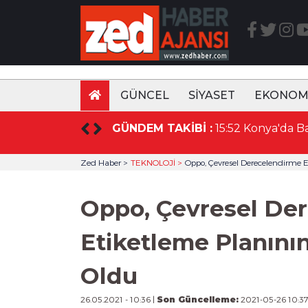
GÜNCEL
SİYASET
EKONOM
GÜNDEM TAKİBİ :
15:52 Konya'da Basın Mensupları KTO Havacılık Eğitim Kampüsünü ziyaret etti
Zed Haber >
TEKNOLOJİ >
Oppo, Çevresel Derecelendirme E
Oppo, Çevresel De
Etiketleme Planının
Oldu
26.05.2021 - 10:36 |
Son Güncelleme:
2021-05-26 10:3