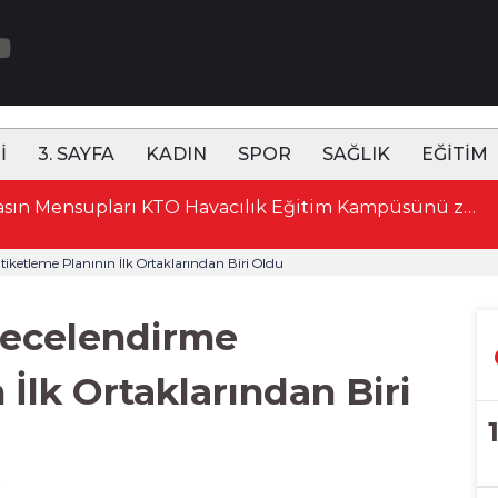
İ
3. SAYFA
KADIN
SPOR
SAĞLIK
EĞİTİM
15:49 Başkan Altay, Genç Komek Akıl Ve Zekâ Oyunları’nın Final Turunda Öğrencilerin Heyecanını Paylaştı
tiketleme Planının İlk Ortaklarından Biri Oldu
recelendirme
 İlk Ortaklarından Biri
7