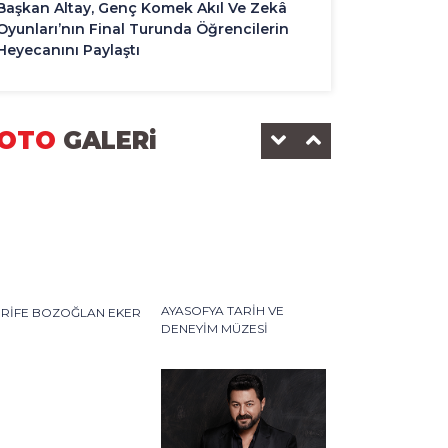
Başkan Altay, Genç Komek Akıl Ve Zekâ
Oyunları’nın Final Turunda Öğrencilerin
Heyecanını Paylaştı
OTO
GALERi
AYASOFYA TARİH VE
ERİFE BOZOĞLAN EKER
DENEYİM MÜZESİ