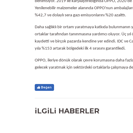
benimsiyor. 2019 ile karşılaştırıldığında OPPO, 2020'de
Yenilenebilir malzemeler alanında OPPO'nun ambalajları 
%42,7 ve dolaylı sera gazı emisyonlarını %20 azalttı.
Daha sağlıklı bir ortam yaratmaya katkıda bulunmanın ya
ortaklar tarafından tanınmasına yardımcı oluyor. Üç yı
kaydetti ve birçok pazarda kendine yer edindi. IDC ve Ca
yıla %153 artarak bölgedeki ilk 4 sırasını garantiledi.
OPPO, ileriye dönük olarak çevre korumasına daha fazla
gelecek yaratmak için sektördeki ortaklarla çalışmaya 
Beğen
iLGiLi HABERLER