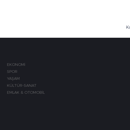
K
M
EKONOMİ
SPOR
YAŞAM
KÜLTÜR-SANAT
EMLAK & OTOMOBİL