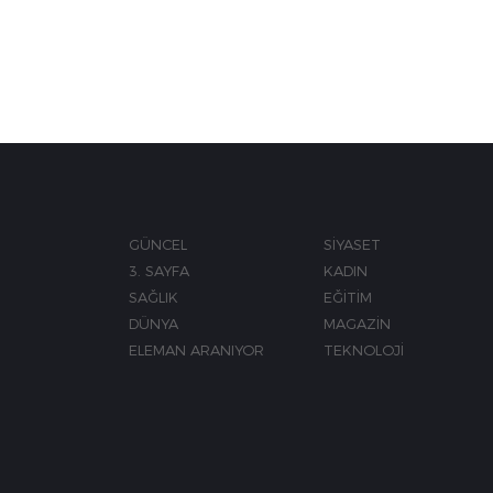
GÜNCEL
SİYASET
3. SAYFA
KADIN
SAĞLIK
EĞİTİM
DÜNYA
MAGAZİN
ELEMAN ARANIYOR
TEKNOLOJİ