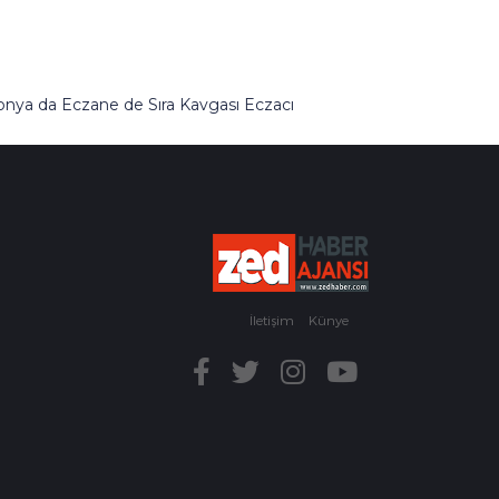
onya da Eczane de Sıra Kavgası Eczacı
erdivenlerden Aşağı Atıldı
İletişim
Künye