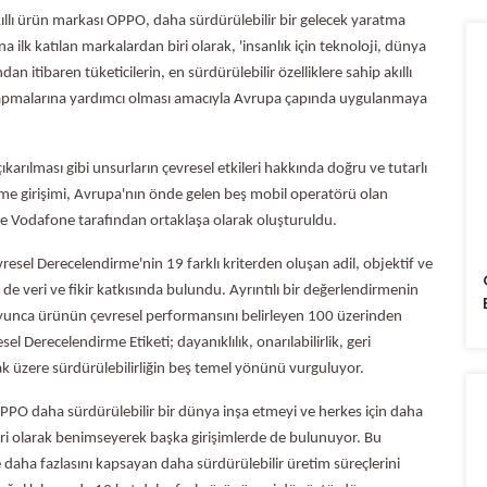
llı ürün markası OPPO, daha sürdürülebilir bir gelecek yaratma
ilk katılan markalardan biri olarak, 'insanlık için teknoloji, dünya
an itibaren tüketicilerin, en sürdürülebilir özelliklere sahip akıllı
ma yapmalarına yardımcı olması amacıyla Avrupa çapında uygulanmaya
çıkarılması gibi unsurların çevresel etkileri hakkında doğru ve tutarlı
irme girişimi, Avrupa'nın önde gelen beş mobil operatörü olan
e Vodafone tarafından ortaklaşa olarak oluşturuldu.
esel Derecelendirme'nin 19 farklı kriterden oluşan adil, objektif ve
de veri ve fikir katkısında bulundu. Ayrıntılı bir değerlendirmenin
oyunca ürünün çevresel performansını belirleyen 100 üzerinden
l Derecelendirme Etiketi; dayanıklılık, onarılabilirlik, geri
lmak üzere sürdürülebilirliğin beş temel yönünü vurguluyor.
a, OPPO daha sürdürülebilir bir dünya inşa etmeyi ve herkes için daha
iri olarak benimseyerek başka girişimlerde de bulunuyor. Bu
aha fazlasını kapsayan daha sürdürülebilir üretim süreçlerini