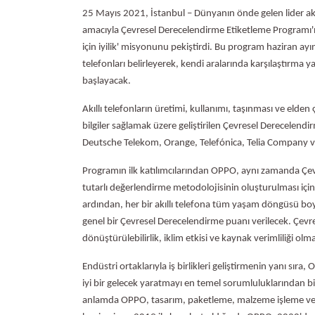
25 Mayıs 2021, İstanbul – Dünyanın önde gelen lider akı
amacıyla Çevresel Derecelendirme Etiketleme Programı'na 
için iyilik' misyonunu pekiştirdi. Bu program haziran ayınd
telefonları belirleyerek, kendi aralarında karşılaştır
başlayacak.
Akıllı telefonların üretimi, kullanımı, taşınması ve elden 
bilgiler sağlamak üzere geliştirilen Çevresel Derecelend
Deutsche Telekom, Orange, Telefónica, Telia Company v
Programın ilk katılımcılarından OPPO, aynı zamanda Çevr
tutarlı değerlendirme metodolojisinin oluşturulması için 
ardından, her bir akıllı telefona tüm yaşam döngüsü b
genel bir Çevresel Derecelendirme puanı verilecek. Çevrese
dönüştürülebilirlik, iklim etkisi ve kaynak verimliliği o
Endüstri ortaklarıyla iş birlikleri geliştirmenin yanı sır
iyi bir gelecek yaratmayı en temel sorumluluklarından b
anlamda OPPO, tasarım, paketleme, malzeme işleme ve d