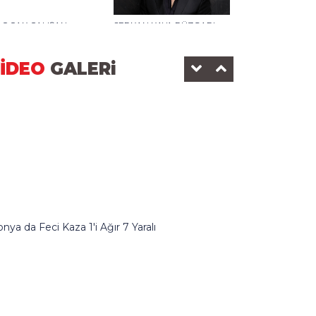
0 OCAK ÇALIŞAN
SERKAN KAYA RÜZGARI
AZETECİLER GÜNÜ-2025
DEDEMAN OTELİ
İDEO
GALERi
KONOMİ SANAYİ
BEYŞEHİR BELEDİYESİ
nya da Feci Kaza 1'i Ağır 7 Yaralı