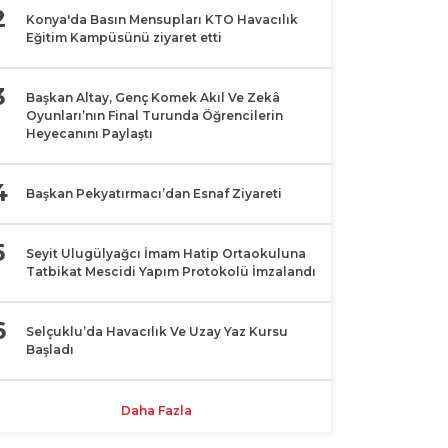
2
Konya'da Basın Mensupları KTO Havacılık
Eğitim Kampüsünü ziyaret etti
3
Başkan Altay, Genç Komek Akıl Ve Zekâ
Oyunları’nın Final Turunda Öğrencilerin
Heyecanını Paylaştı
4
Başkan Pekyatırmacı’dan Esnaf Ziyareti
5
Seyit Ulugülyağcı İmam Hatip Ortaokuluna
Tatbikat Mescidi Yapım Protokolü İmzalandı
6
Selçuklu’da Havacılık Ve Uzay Yaz Kursu
Başladı
Daha Fazla