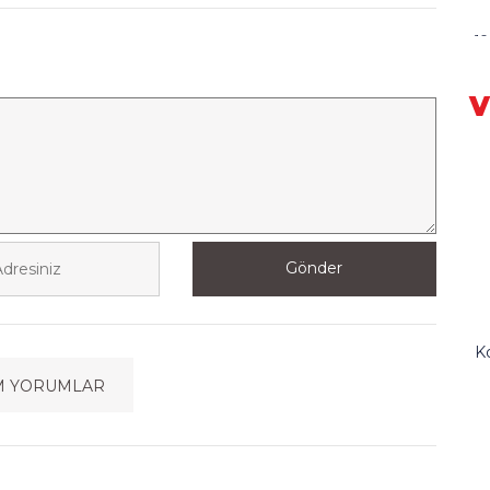
1
G
V
E
Gönder
Ko
M YORUMLAR