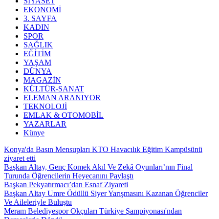
SİYASET
EKONOMİ
3. SAYFA
KADIN
SPOR
SAĞLIK
EĞİTİM
YAŞAM
DÜNYA
MAGAZİN
KÜLTÜR-SANAT
ELEMAN ARANIYOR
TEKNOLOJİ
EMLAK & OTOMOBİL
YAZARLAR
Künye
Konya'da Basın Mensupları KTO Havacılık Eğitim Kampüsünü
ziyaret etti
Başkan Altay, Genç Komek Akıl Ve Zekâ Oyunları’nın Final
Turunda Öğrencilerin Heyecanını Paylaştı
Başkan Pekyatırmacı’dan Esnaf Ziyareti
Başkan Altay Umre Ödüllü Siyer Yarışmasını Kazanan Öğrenciler
Ve Aileleriyle Buluştu
Meram Belediyespor Okçuları Türkiye Şampiyonası'ndan