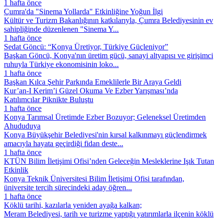
1 hafta önce
Çumra'da "Sinema Yollarda" Etkinliğine Yoğun İlgi
Kültür ve Turizm Bakanlığının katkılarıyla, Çumra Belediyesinin ev
sahipliğinde düzenlenen "Sinema Y...
1 hafta önce
Sedat Göncü: “Konya Üretiyor, Türkiye Güçleniyor”
Başkan Göncü, Konya'nın üretim gücü, sanayi altyapısı ve girişimci
ruhuyla Türkiye ekonomisinin loko...
1 hafta önce
Başkan Kılca Şehir Parkında Emeklilerle Bir Araya Geldi
Kur’an-I Kerim’i Güzel Okuma Ve Ezber Yarışması’nda
Katılımcılar Piknikte Buluştu
1 hafta önce
Konya Tarımsal Üretimde Ezber Bozuyor; Geleneksel Üretimden
Ahududuya
Konya Büyükşehir Belediyesi'nin kırsal kalkınmayı güçlendirmek
amacıyla hayata geçirdiği fidan deste...
1 hafta önce
KTÜN Bilim İletişimi Ofisi’nden Geleceğin Mesleklerine Işık Tutan
Etkinlik
Konya Teknik Üniversitesi Bilim İletişimi Ofisi tarafından,
üniversite tercih sürecindeki aday öğren...
1 hafta önce
Köklü tarihi, kazılarla yeniden ayağa kalkan;
Meram Belediyesi, tarih ve turizme yaptığı yatırımlarla ilçenin köklü