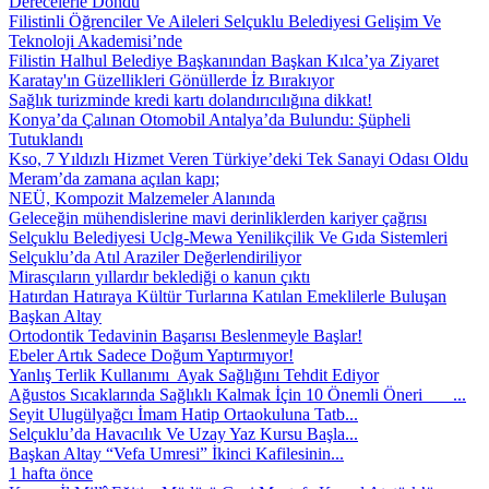
Derecelerle Döndü
Filistinli Öğrenciler Ve Aileleri Selçuklu Belediyesi Gelişim Ve
Teknoloji Akademisi’nde
Filistin Halhul Belediye Başkanından Başkan Kılca’ya Ziyaret
Karatay'ın Güzellikleri Gönüllerde İz Bırakıyor
Sağlık turizminde kredi kartı dolandırıcılığına dikkat!
Konya’da Çalınan Otomobil Antalya’da Bulundu: Şüpheli
Tutuklandı
Kso, 7 Yıldızlı Hizmet Veren Türkiye’deki Tek Sanayi Odası Oldu
Meram’da zamana açılan kapı;
NEÜ, Kompozit Malzemeler Alanında
Geleceğin mühendislerine mavi derinliklerden kariyer çağrısı
Selçuklu Belediyesi Uclg-Mewa Yenilikçilik Ve Gıda Sistemleri
Selçuklu’da Atıl Araziler Değerlendiriliyor
Mirasçıların yıllardır beklediği o kanun çıktı
Hatırdan Hatıraya Kültür Turlarına Katılan Emeklilerle Buluşan
Başkan Altay
Ortodontik Tedavinin Başarısı Beslenmeyle Başlar!
Ebeler Artık Sadece Doğum Yaptırmıyor!
Yanlış Terlik Kullanımı Ayak Sağlığını Tehdit Ediyor
Ağustos Sıcaklarında Sağlıklı Kalmak İçin 10 Önemli Öneri ...
Seyit Ulugülyağcı İmam Hatip Ortaokuluna Tatb...
Selçuklu’da Havacılık Ve Uzay Yaz Kursu Başla...
Başkan Altay “Vefa Umresi” İkinci Kafilesinin...
1 hafta önce