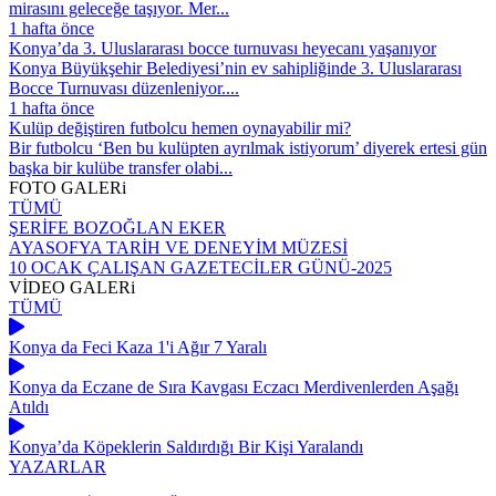
mirasını geleceğe taşıyor. Mer...
1 hafta önce
Konya’da 3. Uluslararası bocce turnuvası heyecanı yaşanıyor
Konya Büyükşehir Belediyesi’nin ev sahipliğinde 3. Uluslararası
Bocce Turnuvası düzenleniyor....
1 hafta önce
Kulüp değiştiren futbolcu hemen oynayabilir mi?
Bir futbolcu ‘Ben bu kulüpten ayrılmak istiyorum’ diyerek ertesi gün
başka bir kulübe transfer olabi...
FOTO
GALERi
TÜMÜ
ŞERİFE BOZOĞLAN EKER
AYASOFYA TARİH VE DENEYİM MÜZESİ
10 OCAK ÇALIŞAN GAZETECİLER GÜNÜ-2025
VİDEO
GALERi
TÜMÜ
Konya da Feci Kaza 1'i Ağır 7 Yaralı
Konya da Eczane de Sıra Kavgası Eczacı Merdivenlerden Aşağı
Atıldı
Konya’da Köpeklerin Saldırdığı Bir Kişi Yaralandı
YAZARLAR