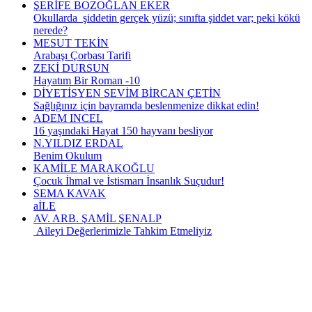
ŞERİFE BOZOĞLAN EKER
Okullarda şiddetin gerçek yüzü; sınıfta şiddet var; peki kökü
nerede?
MESUT TEKİN
Arabaşı Çorbası Tarifi
ZEKİ DURSUN
Hayatım Bir Roman -10
DİYETİSYEN SEVİM BİRCAN ÇETİN
Sağlığınız için bayramda beslenmenize dikkat edin!
ADEM INCEL
16 yaşındaki Hayat 150 hayvanı besliyor
N.YILDIZ ERDAL
Benim Okulum
KAMİLE MARAKOĞLU
Çocuk İhmal ve İstismarı İnsanlık Suçudur!
SEMA KAVAK
aİLE
AV. ARB. ŞAMİL ŞENALP
Aileyi Değerlerimizle Tahkim Etmeliyiz