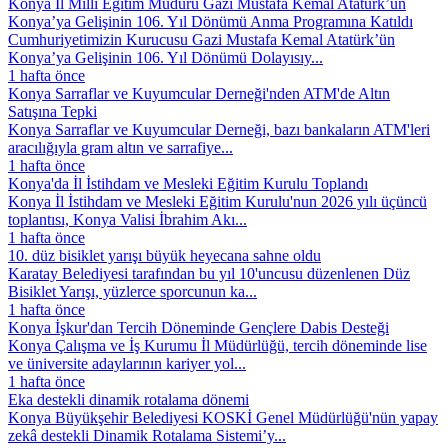
Konya İl Millî Eğitim Müdürü Gazi Mustafa Kemal Atatürk’ün
Konya’ya Gelişinin 106. Yıl Dönümü Anma Programına Katıldı
Cumhuriyetimizin Kurucusu Gazi Mustafa Kemal Atatürk’ün
Konya’ya Gelişinin 106. Yıl Dönümü Dolayısıy...
1 hafta önce
Konya Sarraflar ve Kuyumcular Derneği'nden ATM'de Altın
Satışına Tepki
Konya Sarraflar ve Kuyumcular Derneği, bazı bankaların ATM'leri
aracılığıyla gram altın ve sarrafiye...
1 hafta önce
Konya'da İl İstihdam ve Mesleki Eğitim Kurulu Toplandı
Konya İl İstihdam ve Mesleki Eğitim Kurulu'nun 2026 yılı üçüncü
toplantısı, Konya Valisi İbrahim Akı...
1 hafta önce
10. düz bisiklet yarışı büyük heyecana sahne oldu
Karatay Belediyesi tarafından bu yıl 10'uncusu düzenlenen Düz
Bisiklet Yarışı, yüzlerce sporcunun ka...
1 hafta önce
Konya İşkur'dan Tercih Döneminde Gençlere Dabis Desteği
Konya Çalışma ve İş Kurumu İl Müdürlüğü, tercih döneminde lise
ve üniversite adaylarının kariyer yol...
1 hafta önce
Eka destekli dinamik rotalama dönemi
Konya Büyükşehir Belediyesi KOSKİ Genel Müdürlüğü'nün yapay
zekâ destekli Dinamik Rotalama Sistemi’y...