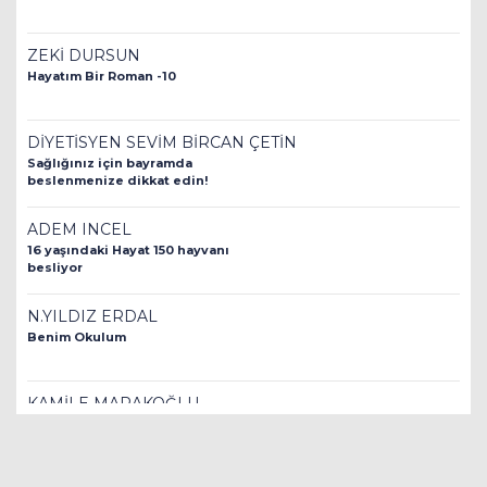
ZEKİ DURSUN
Hayatım Bir Roman -10
DİYETİSYEN SEVİM BİRCAN ÇETİN
Sağlığınız için bayramda
beslenmenize dikkat edin!
ADEM INCEL
16 yaşındaki Hayat 150 hayvanı
besliyor
N.YILDIZ ERDAL
Benim Okulum
KAMİLE MARAKOĞLU
Çocuk İhmal ve İstismarı
İnsanlık Suçudur!