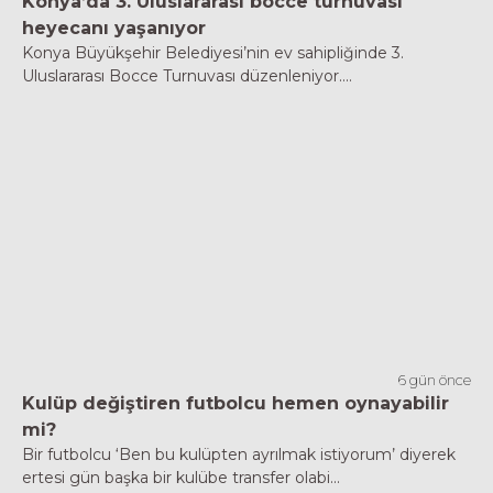
Konya’da 3. Uluslararası bocce turnuvası
heyecanı yaşanıyor
Konya Büyükşehir Belediyesi’nin ev sahipliğinde 3.
Uluslararası Bocce Turnuvası düzenleniyor....
6 gün önce
Kulüp değiştiren futbolcu hemen oynayabilir
mi?
Bir futbolcu ‘Ben bu kulüpten ayrılmak istiyorum’ diyerek
ertesi gün başka bir kulübe transfer olabi...