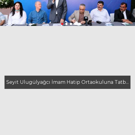
Seyit Ulugülyağcı İmam Hatip Ortaokuluna Tatb...