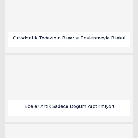
escort
oyna
havalimanı
bahis
transfer
siteleri
Ortodontik Tedavinin Başarısı Beslenmeyle Başlar!
Ebeler Artık Sadece Doğum Yaptırmıyor!