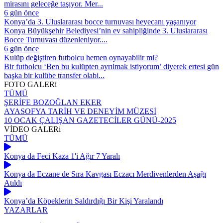
mirasını geleceğe taşıyor. Mer...
6 gün önce
Konya’da 3. Uluslararası bocce turnuvası heyecanı yaşanıyor
Konya Büyükşehir Belediyesi’nin ev sahipliğinde 3. Uluslararası
Bocce Turnuvası düzenleniyor....
6 gün önce
Kulüp değiştiren futbolcu hemen oynayabilir mi?
Bir futbolcu ‘Ben bu kulüpten ayrılmak istiyorum’ diyerek ertesi gün
başka bir kulübe transfer olabi...
FOTO
GALERi
TÜMÜ
ŞERİFE BOZOĞLAN EKER
AYASOFYA TARİH VE DENEYİM MÜZESİ
10 OCAK ÇALIŞAN GAZETECİLER GÜNÜ-2025
VİDEO
GALERi
TÜMÜ
Konya da Feci Kaza 1'i Ağır 7 Yaralı
Konya da Eczane de Sıra Kavgası Eczacı Merdivenlerden Aşağı
Atıldı
Konya’da Köpeklerin Saldırdığı Bir Kişi Yaralandı
YAZARLAR