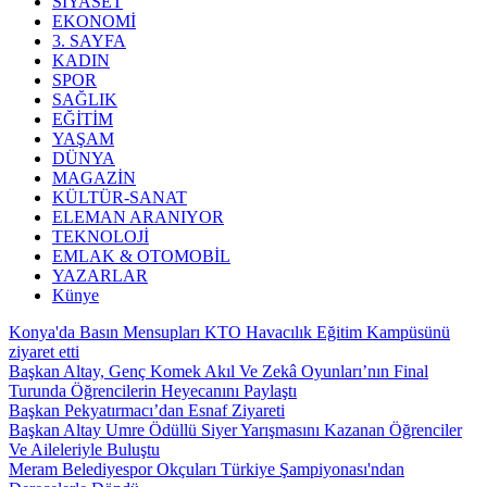
SİYASET
EKONOMİ
3. SAYFA
KADIN
SPOR
SAĞLIK
EĞİTİM
YAŞAM
DÜNYA
MAGAZİN
KÜLTÜR-SANAT
ELEMAN ARANIYOR
TEKNOLOJİ
EMLAK & OTOMOBİL
YAZARLAR
Künye
Konya'da Basın Mensupları KTO Havacılık Eğitim Kampüsünü
ziyaret etti
Başkan Altay, Genç Komek Akıl Ve Zekâ Oyunları’nın Final
Turunda Öğrencilerin Heyecanını Paylaştı
Başkan Pekyatırmacı’dan Esnaf Ziyareti
Başkan Altay Umre Ödüllü Siyer Yarışmasını Kazanan Öğrenciler
Ve Aileleriyle Buluştu
Meram Belediyespor Okçuları Türkiye Şampiyonası'ndan