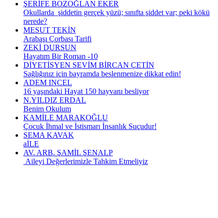
ŞERİFE BOZOĞLAN EKER
Okullarda şiddetin gerçek yüzü; sınıfta şiddet var; peki kökü
nerede?
MESUT TEKİN
Arabaşı Çorbası Tarifi
ZEKİ DURSUN
Hayatım Bir Roman -10
DİYETİSYEN SEVİM BİRCAN ÇETİN
Sağlığınız için bayramda beslenmenize dikkat edin!
ADEM INCEL
16 yaşındaki Hayat 150 hayvanı besliyor
N.YILDIZ ERDAL
Benim Okulum
KAMİLE MARAKOĞLU
Çocuk İhmal ve İstismarı İnsanlık Suçudur!
SEMA KAVAK
aİLE
AV. ARB. ŞAMİL ŞENALP
Aileyi Değerlerimizle Tahkim Etmeliyiz