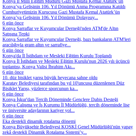
Konya İl Millî Eğitim Müdürü Gazi Mustafa Kemal Atatürk’ün
Konya’ya Gelişinin 106. Yıl Dönümü Anma Programına Katıldı
Cumhuriyetimizin Kurucusu Gazi Mustafa Kemal Atatürk’ün
Konya’ya Gelişinin 106. Yıl Dönümü Dolayısıy...
6 gün önce
Konya Sarraflar ve Kuyumcular Derneği'nden ATM'de Altın
Satışına Tepki
Konya Sarraflar ve Kuyumcular Derneği, bazı bankaların ATM'leri
aracılığıyla gram altın ve sarrafiye...
6 gün önce
Konya'da İl İstihdam ve Mesleki Eğitim Kurulu Toplandı
Konya İl İstihdam ve Mesleki Eğitim Kurulu'nun 2026 yılı üçüncü
toplantısı, Konya Valisi İbrahim Akı...
6 gün önce
10. düz bisiklet yarışı büyük heyecana sahne oldu
Karatay Belediyesi tarafından bu yıl 10'uncusu düzenlenen Düz
Bisiklet Yarışı, yüzlerce sporcunun ka...
6 gün önce
Konya İşkur'dan Tercih Döneminde Gençlere Dabis Desteği
Konya Çalışma ve İş Kurumu İl Müdürlüğü, tercih döneminde lise
ve üniversite adaylarının kariyer yol...
6 gün önce
Eka destekli dinamik rotalama dönemi
Konya Büyükşehir Belediyesi KOSKİ Genel Müdürlüğü'nün yapay
zekâ destekli Dinamik Rotalama Sistemi’y...