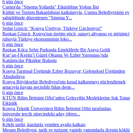
6 gün önce
Çumra'da "Sinema Yollarda" Etkinliğine Yoğun İlgi
Kültür ve Turizm Bakanlığının katkılarıyla, Çumra Belediyesinin ev
sahipliğinde düzenlenen "Sinema Y...
6 gün önce
Sedat Göncü: “Konya Üretiyor, Türkiye Güçleniyor”
Başkan Göncü, Konya'nın üretim gücü, sanayi altyapısı ve girişimci
ruhuyla Türkiye ekonomisinin loko...
6 gün önce
Başkan Kılca Şehir Parkında Emeklilerle Bir Araya Geldi
Kur’an-I Kerim’i Güzel Okuma Ve Ezber Yarışması’nda
Katılımcılar Piknikte Buluştu
6 gün önce
Konya Tarımsal Üretimde Ezber Bozuyor; Geleneksel Üretimden
Ahududuya
Konya Büyükşehir Belediyesi'nin kırsal kalkınmayı güçlendirmek
amacıyla hayata geçirdiği fidan deste...
6 gün önce
KTÜN Bilim İletişimi Ofisi’nden Geleceğin Mesleklerine Işık Tutan
Etkinlik
Konya Teknik Üniversitesi Bilim İletişimi Ofisi tarafından,
üniversite tercih sürecindeki aday öğren...
6 gün önce
Köklü tarihi, kazılarla yeniden ayağa kalkan;
Meram Belediyesi, tarih ve turizme yaptığı yatırımlarla ilçenin köklü