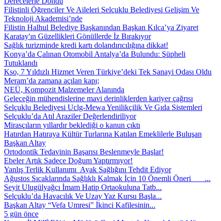
Derecelerle Döndü
Filistinli Öğrenciler Ve Aileleri Selçuklu Belediyesi Gelişim Ve
Teknoloji Akademisi’nde
Filistin Halhul Belediye Başkanından Başkan Kılca’ya Ziyaret
Karatay'ın Güzellikleri Gönüllerde İz Bırakıyor
Sağlık turizminde kredi kartı dolandırıcılığına dikkat!
Konya’da Çalınan Otomobil Antalya’da Bulundu: Şüpheli
Tutuklandı
Kso, 7 Yıldızlı Hizmet Veren Türkiye’deki Tek Sanayi Odası Oldu
Meram’da zamana açılan kapı;
NEÜ, Kompozit Malzemeler Alanında
Geleceğin mühendislerine mavi derinliklerden kariyer çağrısı
Selçuklu Belediyesi Uclg-Mewa Yenilikçilik Ve Gıda Sistemleri
Selçuklu’da Atıl Araziler Değerlendiriliyor
Mirasçıların yıllardır beklediği o kanun çıktı
Hatırdan Hatıraya Kültür Turlarına Katılan Emeklilerle Buluşan
Başkan Altay
Ortodontik Tedavinin Başarısı Beslenmeyle Başlar!
Ebeler Artık Sadece Doğum Yaptırmıyor!
Yanlış Terlik Kullanımı Ayak Sağlığını Tehdit Ediyor
Ağustos Sıcaklarında Sağlıklı Kalmak İçin 10 Önemli Öneri ...
Seyit Ulugülyağcı İmam Hatip Ortaokuluna Tatb...
Selçuklu’da Havacılık Ve Uzay Yaz Kursu Başla...
Başkan Altay “Vefa Umresi” İkinci Kafilesinin...
5 gün önce