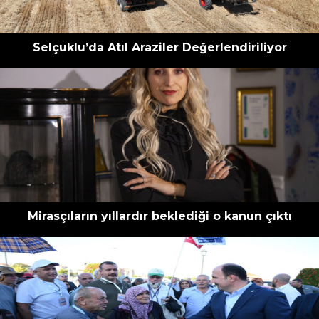
Selçuklu’da Atıl Araziler Değerlendiriliyor
Mirasçıların yıllardır beklediği o kanun çıktı