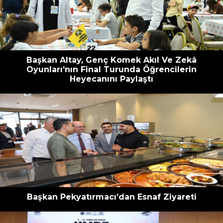
escort
oyna
havalimanı
bahis
transfer
siteleri
Başkan Altay, Genç Komek Akıl Ve Zekâ
Oyunları’nın Final Turunda Öğrencilerin
Heyecanını Paylaştı
Başkan Pekyatırmacı’dan Esnaf Ziyareti