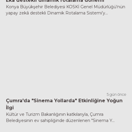
Eka destekli dinamik rotalama dönemi
Konya Büyükşehir Belediyesi KOSKİ Genel Müdürlüğü'nün
yapay zekâ destekli Dinamik Rotalama Sistemi’y...
5 gün önce
Çumra'da "Sinema Yollarda" Etkinliğine Yoğun
İlgi
Kültür ve Turizm Bakanlığının katkılarıyla, Çumra
Belediyesinin ev sahipliğinde düzenlenen "Sinema Y...