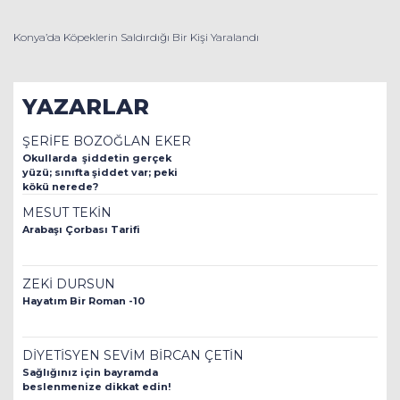
Konya’da Köpeklerin Saldırdığı Bir Kişi Yaralandı
YAZARLAR
ŞERİFE BOZOĞLAN EKER
Okullarda şiddetin gerçek
yüzü; sınıfta şiddet var; peki
kökü nerede?
MESUT TEKİN
Arabaşı Çorbası Tarifi
ZEKİ DURSUN
Hayatım Bir Roman -10
DİYETİSYEN SEVİM BİRCAN ÇETİN
Sağlığınız için bayramda
beslenmenize dikkat edin!