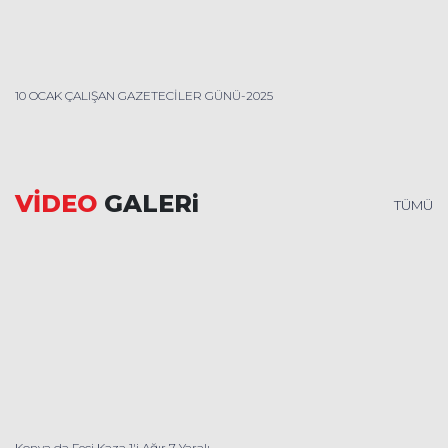
10 OCAK ÇALIŞAN GAZETECİLER GÜNÜ-2025
VİDEO
GALERi
TÜMÜ
Konya da Feci Kaza 1'i Ağır 7 Yaralı