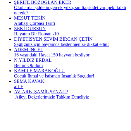
ŞERİFE BOZOĞLAN EKER
Okullarda şiddetin gerçek yüzü; sınıfta şiddet var; peki kökü
nerede?
MESUT TEKİN
Arabaşı Çorbası Tarifi
ZEKİ DURSUN
Hayatım Bir Roman -10
DİYETİSYEN SEVİM BİRCAN ÇETİN
Sağlığınız için bayramda beslenmenize dikkat edin!
ADEM INCEL
16 yaşındaki Hayat 150 hayvanı besliyor
N.YILDIZ ERDAL
Benim Okulum
KAMİLE MARAKOĞLU
Çocuk İhmal ve İstismarı İnsanlık Suçudur!
SEMA KAVAK
aİLE
AV. ARB. ŞAMİL ŞENALP
Aileyi Değerlerimizle Tahkim Etmeliyiz