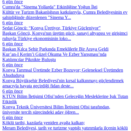
6 gün önce
Çumra'da "Sinema Yollarda" Etkinliğine Yoğun İlgi
Kültür ve Turizm Bakanlığının katkılarıyla, Çumra Belediyesinin ev
sahipliğinde düzenlenen "Sinema Y...
6 gün önce
Sedat Göncü: “Konya Üretiyor, Türkiye Güçleniyor”
Başkan Göncü, Konya'nın üretim gücü, sanayi altyapısı ve girişimci
ruhuyla Türkiye ekonomisinin loko...
6 gün önce
Başkan Kılca Şehir Parkında Emeklilerle Bir Araya Geldi
Kur’an-I Kerim’i Güzel Okuma Ve Ezber Yarışması’nda
Katılımcılar Piknikte Buluştu
6 gün önce
Konya Tarımsal Üretimde Ezber Bozuyor; Geleneksel Üretimden
Ahududuya
Konya Büyükşehir Belediyesi'nin kırsal kalkınmayı güçlendirmek
amacıyla hayata geçirdiği fidan deste...
6 gün önce
KTÜN Bilim İletişimi Ofisi’nden Geleceğin Mesleklerine Işık Tutan
Etkinlik
Konya Teknik Üniversitesi Bilim İletişimi Ofisi tarafından,
üniversite tercih sürecindeki aday öğren...
6 gün önce
Köklü tarihi, kazılarla yeniden ayağa kalkan;
Meram Belediyesi, tarih ve turizme yaptığı yatırımlarla ilçenin köklü