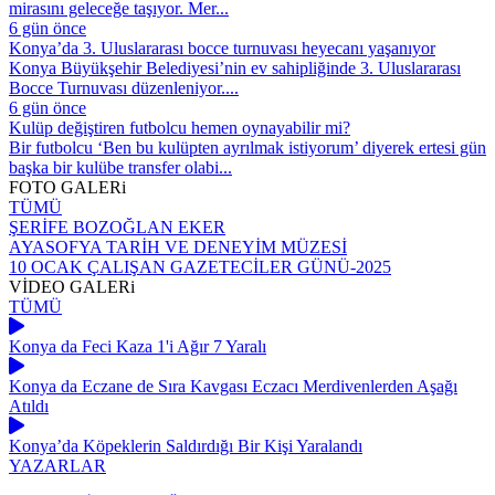
mirasını geleceğe taşıyor. Mer...
6 gün önce
Konya’da 3. Uluslararası bocce turnuvası heyecanı yaşanıyor
Konya Büyükşehir Belediyesi’nin ev sahipliğinde 3. Uluslararası
Bocce Turnuvası düzenleniyor....
6 gün önce
Kulüp değiştiren futbolcu hemen oynayabilir mi?
Bir futbolcu ‘Ben bu kulüpten ayrılmak istiyorum’ diyerek ertesi gün
başka bir kulübe transfer olabi...
FOTO
GALERi
TÜMÜ
ŞERİFE BOZOĞLAN EKER
AYASOFYA TARİH VE DENEYİM MÜZESİ
10 OCAK ÇALIŞAN GAZETECİLER GÜNÜ-2025
VİDEO
GALERi
TÜMÜ
Konya da Feci Kaza 1'i Ağır 7 Yaralı
Konya da Eczane de Sıra Kavgası Eczacı Merdivenlerden Aşağı
Atıldı
Konya’da Köpeklerin Saldırdığı Bir Kişi Yaralandı
YAZARLAR