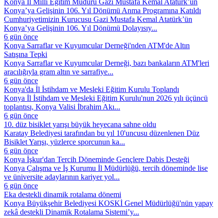
Konya İl Millî Eğitim Müdürü Gazi Mustafa Kemal Atatürk’ün
Konya’ya Gelişinin 106. Yıl Dönümü Anma Programına Katıldı
Cumhuriyetimizin Kurucusu Gazi Mustafa Kemal Atatürk’ün
Konya’ya Gelişinin 106. Yıl Dönümü Dolayısıy...
6 gün önce
Konya Sarraflar ve Kuyumcular Derneği'nden ATM'de Altın
Satışına Tepki
Konya Sarraflar ve Kuyumcular Derneği, bazı bankaların ATM'leri
aracılığıyla gram altın ve sarrafiye...
6 gün önce
Konya'da İl İstihdam ve Mesleki Eğitim Kurulu Toplandı
Konya İl İstihdam ve Mesleki Eğitim Kurulu'nun 2026 yılı üçüncü
toplantısı, Konya Valisi İbrahim Akı...
6 gün önce
10. düz bisiklet yarışı büyük heyecana sahne oldu
Karatay Belediyesi tarafından bu yıl 10'uncusu düzenlenen Düz
Bisiklet Yarışı, yüzlerce sporcunun ka...
6 gün önce
Konya İşkur'dan Tercih Döneminde Gençlere Dabis Desteği
Konya Çalışma ve İş Kurumu İl Müdürlüğü, tercih döneminde lise
ve üniversite adaylarının kariyer yol...
6 gün önce
Eka destekli dinamik rotalama dönemi
Konya Büyükşehir Belediyesi KOSKİ Genel Müdürlüğü'nün yapay
zekâ destekli Dinamik Rotalama Sistemi’y...