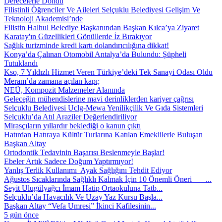
Derecelerle Döndü
Filistinli Öğrenciler Ve Aileleri Selçuklu Belediyesi Gelişim Ve
Teknoloji Akademisi’nde
Filistin Halhul Belediye Başkanından Başkan Kılca’ya Ziyaret
Karatay'ın Güzellikleri Gönüllerde İz Bırakıyor
Sağlık turizminde kredi kartı dolandırıcılığına dikkat!
Konya’da Çalınan Otomobil Antalya’da Bulundu: Şüpheli
Tutuklandı
Kso, 7 Yıldızlı Hizmet Veren Türkiye’deki Tek Sanayi Odası Oldu
Meram’da zamana açılan kapı;
NEÜ, Kompozit Malzemeler Alanında
Geleceğin mühendislerine mavi derinliklerden kariyer çağrısı
Selçuklu Belediyesi Uclg-Mewa Yenilikçilik Ve Gıda Sistemleri
Selçuklu’da Atıl Araziler Değerlendiriliyor
Mirasçıların yıllardır beklediği o kanun çıktı
Hatırdan Hatıraya Kültür Turlarına Katılan Emeklilerle Buluşan
Başkan Altay
Ortodontik Tedavinin Başarısı Beslenmeyle Başlar!
Ebeler Artık Sadece Doğum Yaptırmıyor!
Yanlış Terlik Kullanımı Ayak Sağlığını Tehdit Ediyor
Ağustos Sıcaklarında Sağlıklı Kalmak İçin 10 Önemli Öneri ...
Seyit Ulugülyağcı İmam Hatip Ortaokuluna Tatb...
Selçuklu’da Havacılık Ve Uzay Yaz Kursu Başla...
Başkan Altay “Vefa Umresi” İkinci Kafilesinin...
5 gün önce