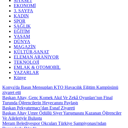
SİYASET
EKONOMİ
3. SAYFA
KADIN
SPOR
SAĞLIK
EĞİTİM
YAŞAM
DÜNYA
MAGAZİN
KÜLTÜR-SANAT
ELEMAN ARANIYOR
TEKNOLOJİ
EMLAK & OTOMOBİL
YAZARLAR
Künye
Konya'da Basın Mensupları KTO Havacılık Eğitim Kampüsünü
ziyaret etti
Başkan Altay, Genç Komek Akıl Ve Zekâ Oyunları’nın Final
Turunda Öğrencilerin Heyecanını Paylaştı
Başkan Pekyatırmacı’dan Esnaf Ziyareti
Başkan Altay Umre Ödüllü Siyer Yarışmasını Kazanan Öğrenciler
Ve Aileleriyle Buluştu
Meram Belediyespor Okçuları Türkiye Şampiyonası'ndan