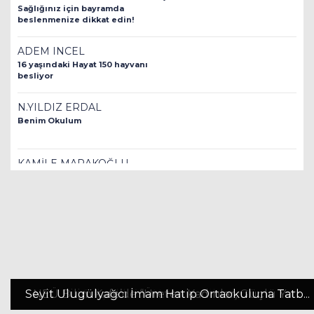
Sağlığınız için bayramda
beslenmenize dikkat edin!
ADEM INCEL
16 yaşındaki Hayat 150 hayvanı
besliyor
N.YILDIZ ERDAL
Benim Okulum
KAMİLE MARAKOĞLU
Çocuk İhmal ve İstismarı
İnsanlık Suçudur!
SEMA KAVAK
aİLE
AV. ARB. ŞAMİL ŞENALP
Aileyi Değerlerimizle Tahkim
Seyit Ulugülyağcı İmam Hatip Ortaokuluna Tatb...
NEÜ Bilim Kafe’de “Üreten Kadınlar, Güçlü Yar...
Selçuklu’da Yollar Yenileniyor
Etmeliyiz