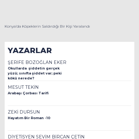
Konya’da Köpeklerin Saldırdığı Bir Kişi Yaralandı
YAZARLAR
ŞERİFE BOZOĞLAN EKER
Okullarda şiddetin gerçek
yüzü; sınıfta şiddet var; peki
kökü nerede?
MESUT TEKİN
Arabaşı Çorbası Tarifi
ZEKİ DURSUN
Hayatım Bir Roman -10
DİYETİSYEN SEVİM BİRCAN ÇETİN