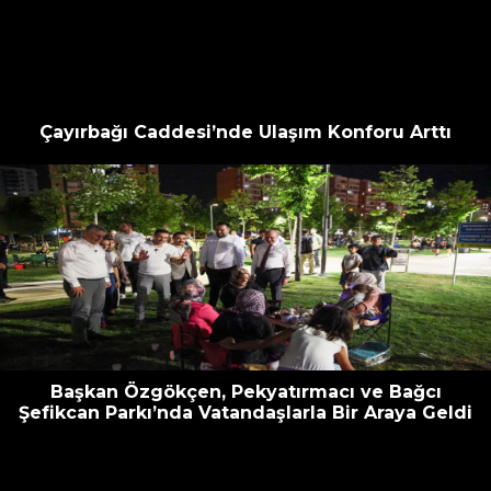
escort
oyna
havalimanı
bahis
transfer
siteleri
Çayırbağı Caddesi’nde Ulaşım Konforu Arttı
Başkan Özgökçen, Pekyatırmacı ve Bağcı
Şefikcan Parkı’nda Vatandaşlarla Bir Araya Geldi