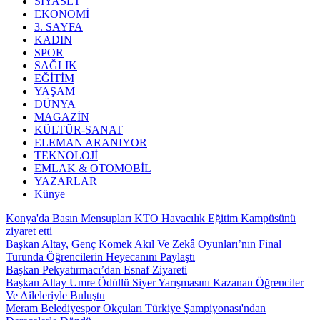
SİYASET
EKONOMİ
3. SAYFA
KADIN
SPOR
SAĞLIK
EĞİTİM
YAŞAM
DÜNYA
MAGAZİN
KÜLTÜR-SANAT
ELEMAN ARANIYOR
TEKNOLOJİ
EMLAK & OTOMOBİL
YAZARLAR
Künye
Konya'da Basın Mensupları KTO Havacılık Eğitim Kampüsünü
ziyaret etti
Başkan Altay, Genç Komek Akıl Ve Zekâ Oyunları’nın Final
Turunda Öğrencilerin Heyecanını Paylaştı
Başkan Pekyatırmacı’dan Esnaf Ziyareti
Başkan Altay Umre Ödüllü Siyer Yarışmasını Kazanan Öğrenciler
Ve Aileleriyle Buluştu
Meram Belediyespor Okçuları Türkiye Şampiyonası'ndan