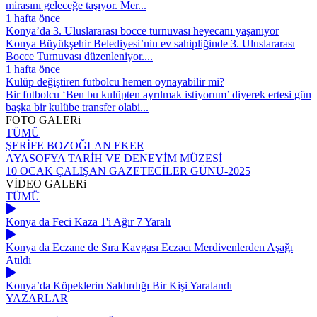
mirasını geleceğe taşıyor. Mer...
1 hafta önce
Konya’da 3. Uluslararası bocce turnuvası heyecanı yaşanıyor
Konya Büyükşehir Belediyesi’nin ev sahipliğinde 3. Uluslararası
Bocce Turnuvası düzenleniyor....
1 hafta önce
Kulüp değiştiren futbolcu hemen oynayabilir mi?
Bir futbolcu ‘Ben bu kulüpten ayrılmak istiyorum’ diyerek ertesi gün
başka bir kulübe transfer olabi...
FOTO
GALERi
TÜMÜ
ŞERİFE BOZOĞLAN EKER
AYASOFYA TARİH VE DENEYİM MÜZESİ
10 OCAK ÇALIŞAN GAZETECİLER GÜNÜ-2025
VİDEO
GALERi
TÜMÜ
Konya da Feci Kaza 1'i Ağır 7 Yaralı
Konya da Eczane de Sıra Kavgası Eczacı Merdivenlerden Aşağı
Atıldı
Konya’da Köpeklerin Saldırdığı Bir Kişi Yaralandı
YAZARLAR