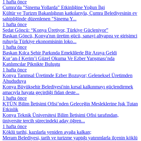
1 hafta önce
Çumra'da "Sinema Yollarda" Etkinliğine Yoğun İlgi
Kültür ve Turizm Bakanlığının katkılarıyla, Çumra Belediyesinin ev
sahipliğinde düzenlenen "Sinema Y...
1 hafta önce
Sedat Göncü: “Konya Üretiyor, Türkiye Güçleniyor”
Başkan Göncü, Konya'nın üretim gücü, sanayi altyapısı ve girişimci
ruhuyla Türkiye ekonomisinin loko...
1 hafta önce
Başkan Kılca Şehir Parkında Emeklilerle Bir Araya Geldi
Kur’an-I Kerim’i Güzel Okuma Ve Ezber Yarışması’nda
Katılımcılar Piknikte Buluştu
1 hafta önce
Konya Tarımsal Üretimde Ezber Bozuyor; Geleneksel Üretimden
Ahududuya
Konya Büyükşehir Belediyesi'nin kırsal kalkınmayı güçlendirmek
amacıyla hayata geçirdiği fidan deste...
1 hafta önce
KTÜN Bilim İletişimi Ofisi’nden Geleceğin Mesleklerine Işık Tutan
Etkinlik
Konya Teknik Üniversitesi Bilim İletişimi Ofisi tarafından,
üniversite tercih sürecindeki aday öğren...
1 hafta önce
Köklü tarihi, kazılarla yeniden ayağa kalkan;
Meram Belediyesi, tarih ve turizme yaptığı yatırımlarla ilçenin köklü