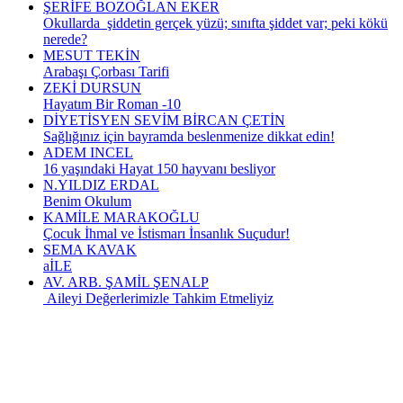
ŞERİFE BOZOĞLAN EKER
Okullarda şiddetin gerçek yüzü; sınıfta şiddet var; peki kökü
nerede?
MESUT TEKİN
Arabaşı Çorbası Tarifi
ZEKİ DURSUN
Hayatım Bir Roman -10
DİYETİSYEN SEVİM BİRCAN ÇETİN
Sağlığınız için bayramda beslenmenize dikkat edin!
ADEM INCEL
16 yaşındaki Hayat 150 hayvanı besliyor
N.YILDIZ ERDAL
Benim Okulum
KAMİLE MARAKOĞLU
Çocuk İhmal ve İstismarı İnsanlık Suçudur!
SEMA KAVAK
aİLE
AV. ARB. ŞAMİL ŞENALP
Aileyi Değerlerimizle Tahkim Etmeliyiz