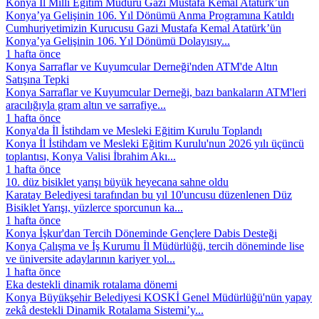
Konya İl Millî Eğitim Müdürü Gazi Mustafa Kemal Atatürk’ün
Konya’ya Gelişinin 106. Yıl Dönümü Anma Programına Katıldı
Cumhuriyetimizin Kurucusu Gazi Mustafa Kemal Atatürk’ün
Konya’ya Gelişinin 106. Yıl Dönümü Dolayısıy...
1 hafta önce
Konya Sarraflar ve Kuyumcular Derneği'nden ATM'de Altın
Satışına Tepki
Konya Sarraflar ve Kuyumcular Derneği, bazı bankaların ATM'leri
aracılığıyla gram altın ve sarrafiye...
1 hafta önce
Konya'da İl İstihdam ve Mesleki Eğitim Kurulu Toplandı
Konya İl İstihdam ve Mesleki Eğitim Kurulu'nun 2026 yılı üçüncü
toplantısı, Konya Valisi İbrahim Akı...
1 hafta önce
10. düz bisiklet yarışı büyük heyecana sahne oldu
Karatay Belediyesi tarafından bu yıl 10'uncusu düzenlenen Düz
Bisiklet Yarışı, yüzlerce sporcunun ka...
1 hafta önce
Konya İşkur'dan Tercih Döneminde Gençlere Dabis Desteği
Konya Çalışma ve İş Kurumu İl Müdürlüğü, tercih döneminde lise
ve üniversite adaylarının kariyer yol...
1 hafta önce
Eka destekli dinamik rotalama dönemi
Konya Büyükşehir Belediyesi KOSKİ Genel Müdürlüğü'nün yapay
zekâ destekli Dinamik Rotalama Sistemi’y...