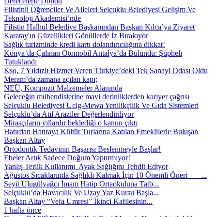
Derecelerle Döndü
Filistinli Öğrenciler Ve Aileleri Selçuklu Belediyesi Gelişim Ve
Teknoloji Akademisi’nde
Filistin Halhul Belediye Başkanından Başkan Kılca’ya Ziyaret
Karatay'ın Güzellikleri Gönüllerde İz Bırakıyor
Sağlık turizminde kredi kartı dolandırıcılığına dikkat!
Konya’da Çalınan Otomobil Antalya’da Bulundu: Şüpheli
Tutuklandı
Kso, 7 Yıldızlı Hizmet Veren Türkiye’deki Tek Sanayi Odası Oldu
Meram’da zamana açılan kapı;
NEÜ, Kompozit Malzemeler Alanında
Geleceğin mühendislerine mavi derinliklerden kariyer çağrısı
Selçuklu Belediyesi Uclg-Mewa Yenilikçilik Ve Gıda Sistemleri
Selçuklu’da Atıl Araziler Değerlendiriliyor
Mirasçıların yıllardır beklediği o kanun çıktı
Hatırdan Hatıraya Kültür Turlarına Katılan Emeklilerle Buluşan
Başkan Altay
Ortodontik Tedavinin Başarısı Beslenmeyle Başlar!
Ebeler Artık Sadece Doğum Yaptırmıyor!
Yanlış Terlik Kullanımı Ayak Sağlığını Tehdit Ediyor
Ağustos Sıcaklarında Sağlıklı Kalmak İçin 10 Önemli Öneri ...
Seyit Ulugülyağcı İmam Hatip Ortaokuluna Tatb...
Selçuklu’da Havacılık Ve Uzay Yaz Kursu Başla...
Başkan Altay “Vefa Umresi” İkinci Kafilesinin...
1 hafta önce