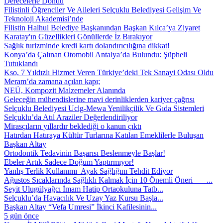
Derecelerle Döndü
Filistinli Öğrenciler Ve Aileleri Selçuklu Belediyesi Gelişim Ve
Teknoloji Akademisi’nde
Filistin Halhul Belediye Başkanından Başkan Kılca’ya Ziyaret
Karatay'ın Güzellikleri Gönüllerde İz Bırakıyor
Sağlık turizminde kredi kartı dolandırıcılığına dikkat!
Konya’da Çalınan Otomobil Antalya’da Bulundu: Şüpheli
Tutuklandı
Kso, 7 Yıldızlı Hizmet Veren Türkiye’deki Tek Sanayi Odası Oldu
Meram’da zamana açılan kapı;
NEÜ, Kompozit Malzemeler Alanında
Geleceğin mühendislerine mavi derinliklerden kariyer çağrısı
Selçuklu Belediyesi Uclg-Mewa Yenilikçilik Ve Gıda Sistemleri
Selçuklu’da Atıl Araziler Değerlendiriliyor
Mirasçıların yıllardır beklediği o kanun çıktı
Hatırdan Hatıraya Kültür Turlarına Katılan Emeklilerle Buluşan
Başkan Altay
Ortodontik Tedavinin Başarısı Beslenmeyle Başlar!
Ebeler Artık Sadece Doğum Yaptırmıyor!
Yanlış Terlik Kullanımı Ayak Sağlığını Tehdit Ediyor
Ağustos Sıcaklarında Sağlıklı Kalmak İçin 10 Önemli Öneri ...
Seyit Ulugülyağcı İmam Hatip Ortaokuluna Tatb...
Selçuklu’da Havacılık Ve Uzay Yaz Kursu Başla...
Başkan Altay “Vefa Umresi” İkinci Kafilesinin...
5 gün önce