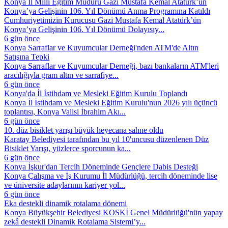
Konya İl Millî Eğitim Müdürü Gazi Mustafa Kemal Atatürk’ün
Konya’ya Gelişinin 106. Yıl Dönümü Anma Programına Katıldı
Cumhuriyetimizin Kurucusu Gazi Mustafa Kemal Atatürk’ün
Konya’ya Gelişinin 106. Yıl Dönümü Dolayısıy...
6 gün önce
Konya Sarraflar ve Kuyumcular Derneği'nden ATM'de Altın
Satışına Tepki
Konya Sarraflar ve Kuyumcular Derneği, bazı bankaların ATM'leri
aracılığıyla gram altın ve sarrafiye...
6 gün önce
Konya'da İl İstihdam ve Mesleki Eğitim Kurulu Toplandı
Konya İl İstihdam ve Mesleki Eğitim Kurulu'nun 2026 yılı üçüncü
toplantısı, Konya Valisi İbrahim Akı...
6 gün önce
10. düz bisiklet yarışı büyük heyecana sahne oldu
Karatay Belediyesi tarafından bu yıl 10'uncusu düzenlenen Düz
Bisiklet Yarışı, yüzlerce sporcunun ka...
6 gün önce
Konya İşkur'dan Tercih Döneminde Gençlere Dabis Desteği
Konya Çalışma ve İş Kurumu İl Müdürlüğü, tercih döneminde lise
ve üniversite adaylarının kariyer yol...
6 gün önce
Eka destekli dinamik rotalama dönemi
Konya Büyükşehir Belediyesi KOSKİ Genel Müdürlüğü'nün yapay
zekâ destekli Dinamik Rotalama Sistemi’y...