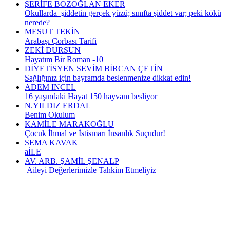
ŞERİFE BOZOĞLAN EKER
Okullarda şiddetin gerçek yüzü; sınıfta şiddet var; peki kökü
nerede?
MESUT TEKİN
Arabaşı Çorbası Tarifi
ZEKİ DURSUN
Hayatım Bir Roman -10
DİYETİSYEN SEVİM BİRCAN ÇETİN
Sağlığınız için bayramda beslenmenize dikkat edin!
ADEM INCEL
16 yaşındaki Hayat 150 hayvanı besliyor
N.YILDIZ ERDAL
Benim Okulum
KAMİLE MARAKOĞLU
Çocuk İhmal ve İstismarı İnsanlık Suçudur!
SEMA KAVAK
aİLE
AV. ARB. ŞAMİL ŞENALP
Aileyi Değerlerimizle Tahkim Etmeliyiz