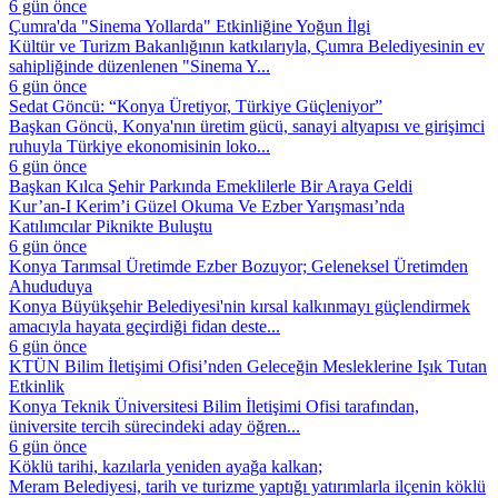
6 gün önce
Çumra'da "Sinema Yollarda" Etkinliğine Yoğun İlgi
Kültür ve Turizm Bakanlığının katkılarıyla, Çumra Belediyesinin ev
sahipliğinde düzenlenen "Sinema Y...
6 gün önce
Sedat Göncü: “Konya Üretiyor, Türkiye Güçleniyor”
Başkan Göncü, Konya'nın üretim gücü, sanayi altyapısı ve girişimci
ruhuyla Türkiye ekonomisinin loko...
6 gün önce
Başkan Kılca Şehir Parkında Emeklilerle Bir Araya Geldi
Kur’an-I Kerim’i Güzel Okuma Ve Ezber Yarışması’nda
Katılımcılar Piknikte Buluştu
6 gün önce
Konya Tarımsal Üretimde Ezber Bozuyor; Geleneksel Üretimden
Ahududuya
Konya Büyükşehir Belediyesi'nin kırsal kalkınmayı güçlendirmek
amacıyla hayata geçirdiği fidan deste...
6 gün önce
KTÜN Bilim İletişimi Ofisi’nden Geleceğin Mesleklerine Işık Tutan
Etkinlik
Konya Teknik Üniversitesi Bilim İletişimi Ofisi tarafından,
üniversite tercih sürecindeki aday öğren...
6 gün önce
Köklü tarihi, kazılarla yeniden ayağa kalkan;
Meram Belediyesi, tarih ve turizme yaptığı yatırımlarla ilçenin köklü