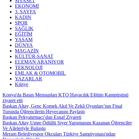
SİYASET
EKONOMİ
3. SAYFA
KADIN
SPOR
SAĞLIK
EĞİTİM
YAŞAM
DÜNYA
MAGAZİN
KÜLTÜR-SANAT
ELEMAN ARANIYOR
TEKNOLOJİ
EMLAK & OTOMOBİL
YAZARLAR
Künye
Konya'da Basın Mensupları KTO Havacılık Eğitim Kampüsünü
ziyaret etti
Başkan Altay, Genç Komek Akıl Ve Zekâ Oyunları’nın Final
Turunda Öğrencilerin Heyecanını Paylaştı
Başkan Pekyatırmacı’dan Esnaf Ziyareti
Başkan Altay Umre Ödüllü Siyer Yarışmasını Kazanan Öğrenciler
Ve Aileleriyle Buluştu
Meram Belediyespor Okçuları Türkiye Şampiyonası'ndan