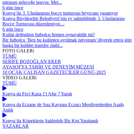
mirasını geleceğe taşıyor. Mer...
6 gün önce
Konya’da 3. Uluslararası bocce turnuvası heyecanı yaşanıyor
Konya Büyükşehir Belediyesi’nin ev sahipliğinde 3. Uluslararası
Bocce Turnuvası düzenleniyor....
6 gün önce
Kulüp değiştiren futbolcu hemen oynayabilir mi?
Bir futbolcu ‘Ben bu kulüpten ayrılmak istiyorum’ diyerek ertesi gün
başka bir kulübe transfer olabi...
FOTO
GALERi
TÜMÜ
ŞERİFE BOZOĞLAN EKER
AYASOFYA TARİH VE DENEYİM MÜZESİ
10 OCAK ÇALIŞAN GAZETECİLER GÜNÜ-2025
VİDEO
GALERi
TÜMÜ
Konya da Feci Kaza 1'i Ağır 7 Yaralı
Konya da Eczane de Sıra Kavgası Eczacı Merdivenlerden Aşağı
Atıldı
Konya’da Köpeklerin Saldırdığı Bir Kişi Yaralandı
YAZARLAR