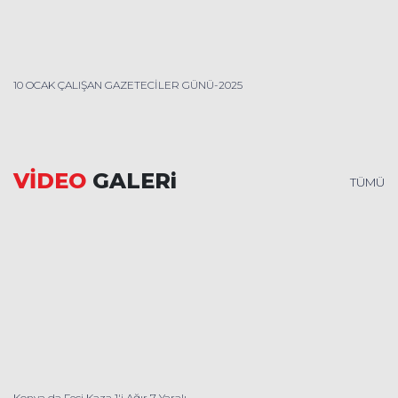
10 OCAK ÇALIŞAN GAZETECİLER GÜNÜ-2025
VİDEO
GALERi
TÜMÜ
Konya da Feci Kaza 1'i Ağır 7 Yaralı