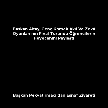
escort
oyna
havalimanı
bahis
transfer
siteleri
Başkan Altay, Genç Komek Akıl Ve Zekâ
Oyunları’nın Final Turunda Öğrencilerin
Heyecanını Paylaştı
Başkan Pekyatırmacı’dan Esnaf Ziyareti