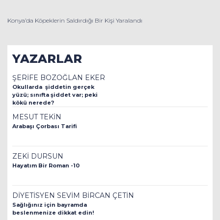
Konya’da Köpeklerin Saldırdığı Bir Kişi Yaralandı
YAZARLAR
ŞERİFE BOZOĞLAN EKER
Okullarda şiddetin gerçek
yüzü; sınıfta şiddet var; peki
kökü nerede?
MESUT TEKİN
Arabaşı Çorbası Tarifi
ZEKİ DURSUN
Hayatım Bir Roman -10
DİYETİSYEN SEVİM BİRCAN ÇETİN
Sağlığınız için bayramda
beslenmenize dikkat edin!