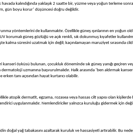
havada kalındığında yaklaşık 2 saatte bir, yüzme veya yoğun terleme sonrası
üm, gün boyu korur’ düşüncesi doğru değildir.
orunma yöntemlerini de kullanmaktır. Özellikle güneş ışınlarının en yoğun 
a, UV korumalı güneş gözlüğü ve açık renkli, sık dokunmuş kıyafetler kullanıl
e kalma süresini uzatmak için değil; kaçınılamayan maruziyet sırasında cildi
eri kanseri öyküsü bulunan, çocukluk döneminde sık güneş yanığı geçiren veya a
 dermatoloji uzmanına başvurulmalıdır. Halk arasında ‘ben aldırmak kansere y
 erken tanı açısından hayat kurtarıcı olabilir.
llikle atopik dermatit, egzama, rozasea veya hassas cilt yapısı olan kişilerde
ndirici uygulanmalıdır. Nemlendiriciler yalnızca kuruluğu gidermek için değil, 
din doğal yağ tabakasını azaltarak kuruluk ve hassasiyeti artırabilir. Bu nedenl