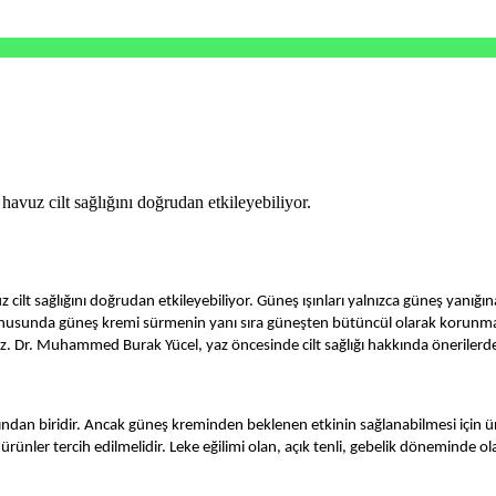
havuz cilt sağlığını doğrudan etkileyebiliyor.
z cilt sağlığını doğrudan etkileyebiliyor. Güneş ışınları yalnızca güneş yanı
onusunda güneş kremi sürmenin yanı sıra güneşten bütüncül olarak korunmak, c
. Dr. Muhammed Burak Yücel, yaz öncesinde cilt sağlığı hakkında önerilerd
rından biridir. Ancak güneş kreminden beklenen etkinin sağlanabilmesi için 
ler tercih edilmelidir. Leke eğilimi olan, açık tenli, gebelik döneminde ola