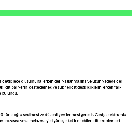
ğına değil; leke oluşumuna, erken deri yaşlanmasına ve uzun vadede deri
ilt bariyerini desteklemek ve şüpheli cilt değişikliklerini erken fark
e bulundu.
ürünün doğru seçilmesi ve düzenli yenilenmesi gerekir. Geniş spektrumlu,
n, rozasea veya melazma gibi güneşle tetiklenebilen cilt problemleri