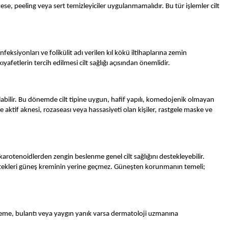
e, peeling veya sert temizleyiciler uygulanmamalıdır. Bu tür işlemler cilt
nfeksiyonları ve folikülit adı verilen kıl kökü iltihaplarına zemin
fetlerin tercih edilmesi cilt sağlığı açısından önemlidir.
n olabilir. Bu dönemde cilt tipine uygun, hafif yapılı, komedojenik olmayan
kle aktif aknesi, rozaseası veya hassasiyeti olan kişiler, rastgele maske ve
e karotenoidlerden zengin beslenme genel cilt sağlığını destekleyebilir.
destekleri güneş kreminin yerine geçmez. Güneşten korunmanın temeli;
titreme, bulantı veya yaygın yanık varsa dermatoloji uzmanına