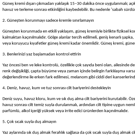
Güneş kremi dışarı çıkmadan yaklaşık 15–30 dakika önce uygulanmalı; açık 
havuz ve terleme sonrası etkinliğini kaybedebilir. Bu nedenle ‘sabah sürd
2. Güneşten korunmayı sadece kremle sınırlamayın
Güneşten korunmada en etkili yaklaşım, güneş kremiyle birlikte fiziksel k
kalmaktan kaçınılmalıdır. Gölge alanlar tercih edilmeli, geniş kenarlı şapk
veya koruyucu kıyafetler güneş kremi kadar önemlidir. Güneş kremi, güneşt
3. Benlerinizi yaz başlamadan kontrol ettirin
Yaz öncesi ben ve leke kontrolü, özellikle çok sayıda beni olan, ailesinde d
renk değişikliği, çapta büyüme veya zaman içinde belirgin farklılaşma varsa
değerlendirme ile erken fark edilmesi, melanom gibi ciddi deri kanserlerinde
4. Deniz, havuz, kum ve tuz sonrası cilt bariyerini destekleyin
Deniz suyu, havuz kloru, kum ve sık duş alma cilt bariyerini kurutabilir. Öze
havuz sonrası cilt temiz suyla durulanmalı, ardından cilt tipine uygun nemle
parfümlü, alkol içeriği yüksek veya irrite edici ürünlerden kaçınılmalıdır.
5. Çok sıcak suyla duş almayın
Yaz aylarında sık duş almak ferahlık sağlasa da çok sıcak suyla duş almak cil