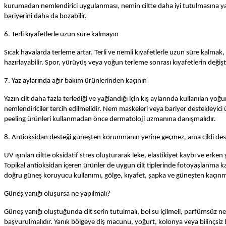
kurumadan nemlendirici uygulanması, nemin ciltte daha iyi tutulmasına yardı
bariyerini daha da bozabilir.
6. Terli kıyafetlerle uzun süre kalmayın
Sıcak havalarda terleme artar. Terli ve nemli kıyafetlerle uzun süre kalmak, öz
hazırlayabilir. Spor, yürüyüş veya yoğun terleme sonrası kıyafetlerin değişt
7. Yaz aylarında ağır bakım ürünlerinden kaçının
Yazın cilt daha fazla terlediği ve yağlandığı için kış aylarında kullanılan y
nemlendiriciler tercih edilmelidir. Nem maskeleri veya bariyer destekleyici ürü
peeling ürünleri kullanmadan önce dermatoloji uzmanına danışmalıdır.
8. Antioksidan desteği güneşten korunmanın yerine geçmez, ama cildi dest
UV ışınları ciltte oksidatif stres oluşturarak leke, elastikiyet kaybı ve erke
Topikal antioksidan içeren ürünler de uygun cilt tiplerinde fotoyaşlanma 
doğru güneş koruyucu kullanımı, gölge, kıyafet, şapka ve güneşten kaçınma
Güneş yanığı oluşursa ne yapılmalı?
Güneş yanığı oluştuğunda cilt serin tutulmalı, bol su içilmeli, parfümsüz ne
başvurulmalıdır. Yanık bölgeye diş macunu, yoğurt, kolonya veya bilinçsiz 