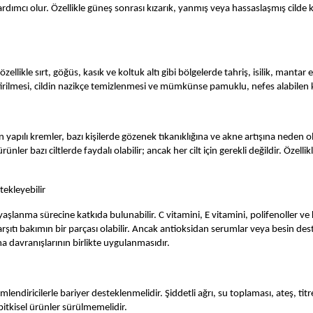
mcı olur. Özellikle güneş sonrası kızarık, yanmış veya hassaslaşmış cilde kes
ellikle sırt, göğüs, kasık ve koltuk altı gibi bölgelerde tahriş, isilik, mantar e
irilmesi, cildin nazikçe temizlenmesi ve mümkünse pamuklu, nefes alabilen kıya
oğun yapılı kremler, bazı kişilerde gözenek tıkanıklığına ve akne artışına nede
nler bazı ciltlerde faydalı olabilir; ancak her cilt için gerekli değildir. Özelli
ekleyebilir
n yaşlanma sürecine katkıda bulunabilir. C vitamini, E vitamini, polifenoller v
karşıtı bakımın bir parçası olabilir. Ancak antioksidan serumlar veya besin 
 davranışlarının birlikte uygulanmasıdır.
mlendiricilerle bariyer desteklenmelidir. Şiddetli ağrı, su toplaması, ateş, 
bitkisel ürünler sürülmemelidir.