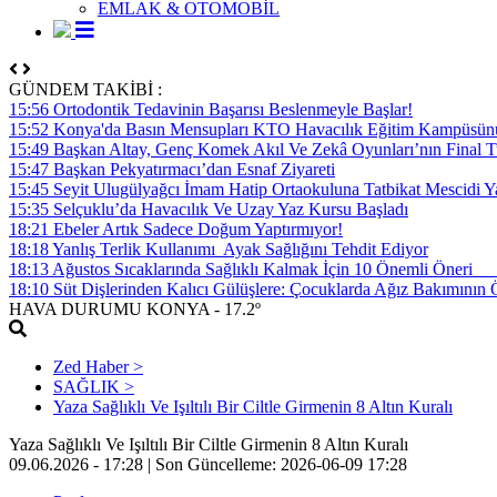
EMLAK & OTOMOBİL
GÜNDEM TAKİBİ :
15:56 Ortodontik Tedavinin Başarısı Beslenmeyle Başlar!
15:52 Konya'da Basın Mensupları KTO Havacılık Eğitim Kampüsünü z
15:49 Başkan Altay, Genç Komek Akıl Ve Zekâ Oyunları’nın Final Tu
15:47 Başkan Pekyatırmacı’dan Esnaf Ziyareti
15:45 Seyit Ulugülyağcı İmam Hatip Ortaokuluna Tatbikat Mescidi Y
15:35 Selçuklu’da Havacılık Ve Uzay Yaz Kursu Başladı
18:21 Ebeler Artık Sadece Doğum Yaptırmıyor!
18:18 Yanlış Terlik Kullanımı Ayak Sağlığını Tehdit Ediyor
18:13 Ağustos Sıcaklarında Sağlıklı Kalmak İçin 10 Önemli Öner
18:10 Süt Dişlerinden Kalıcı Gülüşlere: Çocuklarda Ağız Bakımının
HAVA DURUMU
KONYA
- 17.2º
Zed Haber >
SAĞLIK >
Yaza Sağlıklı Ve Işıltılı Bir Ciltle Girmenin 8 Altın Kuralı
Yaza Sağlıklı Ve Işıltılı Bir Ciltle Girmenin 8 Altın Kuralı
09.06.2026 - 17:28 |
Son Güncelleme:
2026-06-09 17:28