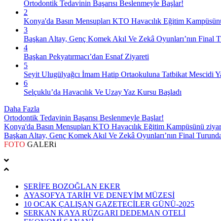
Ortodontik Tedavinin Başarısı Beslenmeyle Başlar!
2
Konya'da Basın Mensupları KTO Havacılık Eğitim Kampüsünü z
3
Başkan Altay, Genç Komek Akıl Ve Zekâ Oyunları’nın Final Tu
4
Başkan Pekyatırmacı’dan Esnaf Ziyareti
5
Seyit Ulugülyağcı İmam Hatip Ortaokuluna Tatbikat Mescidi Y
6
Selçuklu’da Havacılık Ve Uzay Yaz Kursu Başladı
Daha Fazla
Ortodontik Tedavinin Başarısı Beslenmeyle Başlar!
Konya'da Basın Mensupları KTO Havacılık Eğitim Kampüsünü ziyare
Başkan Altay, Genç Komek Akıl Ve Zekâ Oyunları’nın Final Turunda 
FOTO
GALERi
ŞERİFE BOZOĞLAN EKER
AYASOFYA TARİH VE DENEYİM MÜZESİ
10 OCAK ÇALIŞAN GAZETECİLER GÜNÜ-2025
SERKAN KAYA RÜZGARI DEDEMAN OTELİ