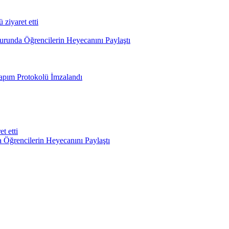
iyaret etti
runda Öğrencilerin Heyecanını Paylaştı
apım Protokolü İmzalandı
t etti
Öğrencilerin Heyecanını Paylaştı