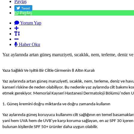
Paylaş
Paylaş
Yorum Yap
Haber Oku
Yaz aylarında artan güneş maruziyeti, sıcaklık, nem, terleme, deniz ve 
Yaza Sağlıklı Ve Işıltılı Bir Ciltle Girmenin 8 Altın Kuralı
Yaz aylarında artan güneş maruziyeti, sıcaklık, nem, terleme, deniz ve havu
kanseri riskine de neden olabiliyor. Bu nedenle yaz aylarında cilt bakımı k
etmek gerekiyor. Memorial Kayseri Hastanesi Dermatoloji Bölümü’nden Uz
1. Güneş kremini doğru miktarda ve doğru zamanda kullanın
Yaz aylarında güneş koruyucu kullanımı cilt sağlığının en temel basamakla
yani hem UVA hem de UVB’ye karşı koruma sağlayan, en az SPF 30 içeren ürün
bulunan kişilerde SPF 50+ ürünler daha uygun olabilir.