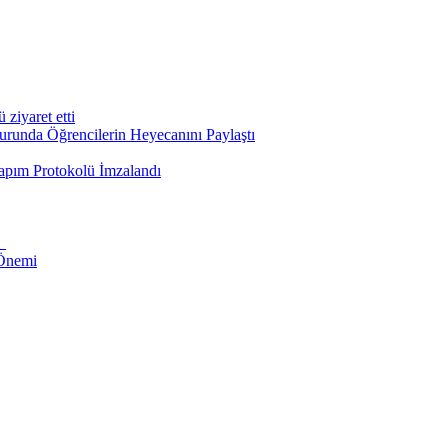
iyaret etti
runda Öğrencilerin Heyecanını Paylaştı
apım Protokolü İmzalandı
i
 Önemi