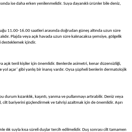
nda ise daha erken yenilenmelidir. Suya dayanıklı ürünler bile deniz,
olduğu 11.00-16.00 saatleri arasında doğrudan güneş altında uzun süre
malıdır. Plajda veya açık havada uzun süre kalınacaksa şemsiye, gölgelik
 desteklemek içindir.
çık tenli kişiler için önemlidir. Benlerde asimetri, kenar düzensizliği,
ol açar’ gibi yanlış bir inanış vardır. Oysa şüpheli benlerin dermatolojik
 bu durum kızarıklık, kaşıntı, yanma ve pullanmayı artırabilir. Deniz veya
cilt bariyerini güçlendirmek ve tahrişi azaltmak için de önemlidir. Aşırı
e ılık suyla kısa süreli duşlar tercih edilmelidir. Duş sonrası cilt tamamen