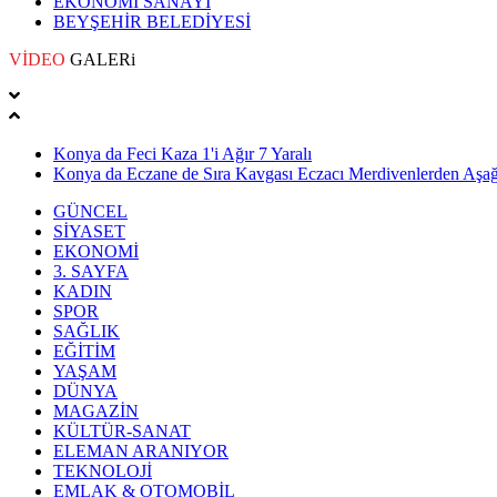
EKONOMİ SANAYİ
BEYŞEHİR BELEDİYESİ
VİDEO
GALERi
Konya da Feci Kaza 1'i Ağır 7 Yaralı
Konya da Eczane de Sıra Kavgası Eczacı Merdivenlerden Aşağı
GÜNCEL
SİYASET
EKONOMİ
3. SAYFA
KADIN
SPOR
SAĞLIK
EĞİTİM
YAŞAM
DÜNYA
MAGAZİN
KÜLTÜR-SANAT
ELEMAN ARANIYOR
TEKNOLOJİ
EMLAK & OTOMOBİL