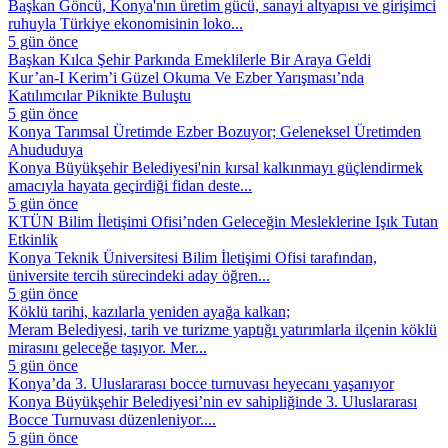
Başkan Göncü, Konya'nın üretim gücü, sanayi altyapısı ve girişimci
ruhuyla Türkiye ekonomisinin loko...
5 gün önce
Başkan Kılca Şehir Parkında Emeklilerle Bir Araya Geldi
Kur’an-I Kerim’i Güzel Okuma Ve Ezber Yarışması’nda
Katılımcılar Piknikte Buluştu
5 gün önce
Konya Tarımsal Üretimde Ezber Bozuyor; Geleneksel Üretimden
Ahududuya
Konya Büyükşehir Belediyesi'nin kırsal kalkınmayı güçlendirmek
amacıyla hayata geçirdiği fidan deste...
5 gün önce
KTÜN Bilim İletişimi Ofisi’nden Geleceğin Mesleklerine Işık Tutan
Etkinlik
Konya Teknik Üniversitesi Bilim İletişimi Ofisi tarafından,
üniversite tercih sürecindeki aday öğren...
5 gün önce
Köklü tarihi, kazılarla yeniden ayağa kalkan;
Meram Belediyesi, tarih ve turizme yaptığı yatırımlarla ilçenin köklü
mirasını geleceğe taşıyor. Mer...
5 gün önce
Konya’da 3. Uluslararası bocce turnuvası heyecanı yaşanıyor
Konya Büyükşehir Belediyesi’nin ev sahipliğinde 3. Uluslararası
Bocce Turnuvası düzenleniyor....
5 gün önce