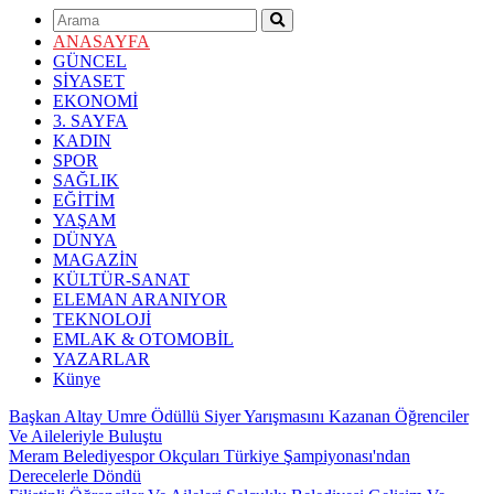
ANASAYFA
GÜNCEL
SİYASET
EKONOMİ
3. SAYFA
KADIN
SPOR
SAĞLIK
EĞİTİM
YAŞAM
DÜNYA
MAGAZİN
KÜLTÜR-SANAT
ELEMAN ARANIYOR
TEKNOLOJİ
EMLAK & OTOMOBİL
YAZARLAR
Künye
Başkan Altay Umre Ödüllü Siyer Yarışmasını Kazanan Öğrenciler
Ve Aileleriyle Buluştu
Meram Belediyespor Okçuları Türkiye Şampiyonası'ndan
Derecelerle Döndü