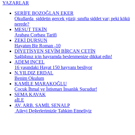
YAZARLAR
ŞERİFE BOZOĞLAN EKER
Okullarda şiddetin gerçek yüzü; sınıfta şiddet var; peki kökü
nerede?
MESUT TEKİN
Arabaşı Çorbası Tarifi
ZEKİ DURSUN
Hayatım Bir Roman -10
DİYETİSYEN SEVİM BİRCAN ÇETİN
Sağlığınız için bayramda beslenmenize dikkat edin!
ADEM INCEL
16 yaşındaki Hayat 150 hayvanı besliyor
N.YILDIZ ERDAL
Benim Okulum
KAMİLE MARAKOĞLU
Çocuk İhmal ve İstismarı İnsanlık Suçudur!
SEMA KAVAK
aİLE
AV. ARB. ŞAMİL ŞENALP
Aileyi Değerlerimizle Tahkim Etmeliyiz