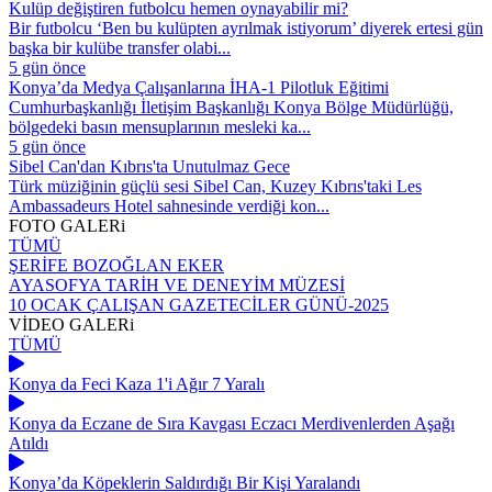
Kulüp değiştiren futbolcu hemen oynayabilir mi?
Bir futbolcu ‘Ben bu kulüpten ayrılmak istiyorum’ diyerek ertesi gün
başka bir kulübe transfer olabi...
5 gün önce
Konya’da Medya Çalışanlarına İHA-1 Pilotluk Eğitimi
Cumhurbaşkanlığı İletişim Başkanlığı Konya Bölge Müdürlüğü,
bölgedeki basın mensuplarının mesleki ka...
5 gün önce
Sibel Can'dan Kıbrıs'ta Unutulmaz Gece
Türk müziğinin güçlü sesi Sibel Can, Kuzey Kıbrıs'taki Les
Ambassadeurs Hotel sahnesinde verdiği kon...
FOTO
GALERi
TÜMÜ
ŞERİFE BOZOĞLAN EKER
AYASOFYA TARİH VE DENEYİM MÜZESİ
10 OCAK ÇALIŞAN GAZETECİLER GÜNÜ-2025
VİDEO
GALERi
TÜMÜ
Konya da Feci Kaza 1'i Ağır 7 Yaralı
Konya da Eczane de Sıra Kavgası Eczacı Merdivenlerden Aşağı
Atıldı
Konya’da Köpeklerin Saldırdığı Bir Kişi Yaralandı