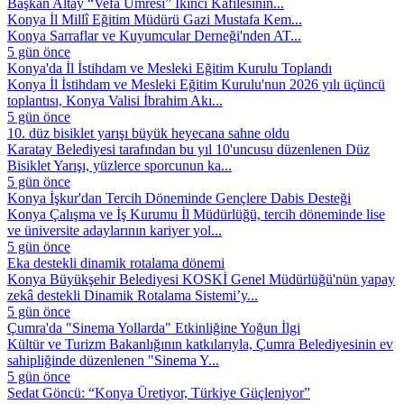
Başkan Altay “Vefa Umresi” İkinci Kafilesinin...
Konya İl Millî Eğitim Müdürü Gazi Mustafa Kem...
Konya Sarraflar ve Kuyumcular Derneği'nden AT...
5 gün önce
Konya'da İl İstihdam ve Mesleki Eğitim Kurulu Toplandı
Konya İl İstihdam ve Mesleki Eğitim Kurulu'nun 2026 yılı üçüncü
toplantısı, Konya Valisi İbrahim Akı...
5 gün önce
10. düz bisiklet yarışı büyük heyecana sahne oldu
Karatay Belediyesi tarafından bu yıl 10'uncusu düzenlenen Düz
Bisiklet Yarışı, yüzlerce sporcunun ka...
5 gün önce
Konya İşkur'dan Tercih Döneminde Gençlere Dabis Desteği
Konya Çalışma ve İş Kurumu İl Müdürlüğü, tercih döneminde lise
ve üniversite adaylarının kariyer yol...
5 gün önce
Eka destekli dinamik rotalama dönemi
Konya Büyükşehir Belediyesi KOSKİ Genel Müdürlüğü'nün yapay
zekâ destekli Dinamik Rotalama Sistemi’y...
5 gün önce
Çumra'da "Sinema Yollarda" Etkinliğine Yoğun İlgi
Kültür ve Turizm Bakanlığının katkılarıyla, Çumra Belediyesinin ev
sahipliğinde düzenlenen "Sinema Y...
5 gün önce
Sedat Göncü: “Konya Üretiyor, Türkiye Güçleniyor”