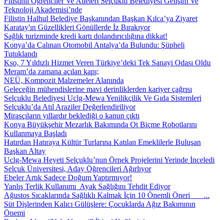
Filistinli Öğrenciler Ve Aileleri Selçuklu Belediyesi Gelişim Ve
Teknoloji Akademisi’nde
Filistin Halhul Belediye Başkanından Başkan Kılca’ya Ziyaret
Karatay'ın Güzellikleri Gönüllerde İz Bırakıyor
Sağlık turizminde kredi kartı dolandırıcılığına dikkat!
Konya’da Çalınan Otomobil Antalya’da Bulundu: Şüpheli
Tutuklandı
Kso, 7 Yıldızlı Hizmet Veren Türkiye’deki Tek Sanayi Odası Oldu
Meram’da zamana açılan kapı;
NEÜ, Kompozit Malzemeler Alanında
Geleceğin mühendislerine mavi derinliklerden kariyer çağrısı
Selçuklu Belediyesi Uclg-Mewa Yenilikçilik Ve Gıda Sistemleri
Selçuklu’da Atıl Araziler Değerlendiriliyor
Mirasçıların yıllardır beklediği o kanun çıktı
Konya Büyükşehir Mezarlık Bakımında Ot Biçme Robotlarını
Kullanmaya Başladı
Hatırdan Hatıraya Kültür Turlarına Katılan Emeklilerle Buluşan
Başkan Altay
Uclg-Mewa Heyeti Selçuklu’nun Örnek Projelerini Yerinde İnceledi
Selçuk Üniversitesi, Aday Öğrencileri Ağırlıyor
Ebeler Artık Sadece Doğum Yaptırmıyor!
Yanlış Terlik Kullanımı Ayak Sağlığını Tehdit Ediyor
Ağustos Sıcaklarında Sağlıklı Kalmak İçin 10 Önemli Öneri ...
Süt Dişlerinden Kalıcı Gülüşlere: Çocuklarda Ağız Bakımının
Önemi