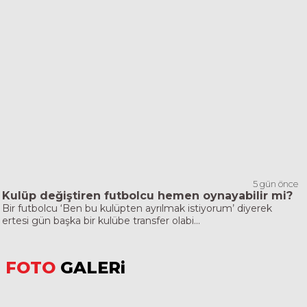
5 gün önce
Kulüp değiştiren futbolcu hemen oynayabilir mi?
Bir futbolcu ‘Ben bu kulüpten ayrılmak istiyorum’ diyerek
ertesi gün başka bir kulübe transfer olabi...
FOTO
GALERi