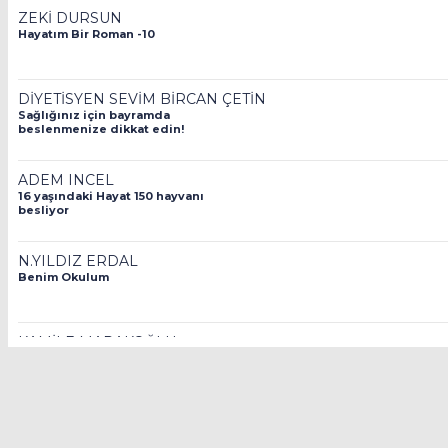
ZEKİ DURSUN
Hayatım Bir Roman -10
DİYETİSYEN SEVİM BİRCAN ÇETİN
Sağlığınız için bayramda
beslenmenize dikkat edin!
ADEM INCEL
16 yaşındaki Hayat 150 hayvanı
besliyor
N.YILDIZ ERDAL
Benim Okulum
KAMİLE MARAKOĞLU
Çocuk İhmal ve İstismarı İnsanlık
Suçudur!
SEMA KAVAK
aİLE