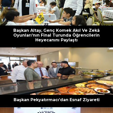
escort
oyna
havalimanı
bahis
transfer
siteleri
Başkan Altay, Genç Komek Akıl Ve Zekâ
Oyunları’nın Final Turunda Öğrencilerin
Heyecanını Paylaştı
Başkan Pekyatırmacı’dan Esnaf Ziyareti