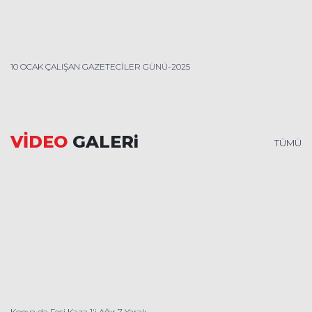
10 OCAK ÇALIŞAN GAZETECİLER GÜNÜ-2025
VİDEO
GALERi
TÜMÜ
Konya da Feci Kaza 1'i Ağır 7 Yaralı