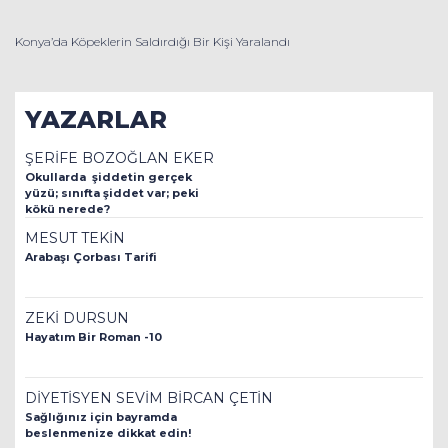
Konya’da Köpeklerin Saldırdığı Bir Kişi Yaralandı
YAZARLAR
ŞERİFE BOZOĞLAN EKER
Okullarda şiddetin gerçek
yüzü; sınıfta şiddet var; peki
kökü nerede?
MESUT TEKİN
Arabaşı Çorbası Tarifi
ZEKİ DURSUN
Hayatım Bir Roman -10
DİYETİSYEN SEVİM BİRCAN ÇETİN
Sağlığınız için bayramda
beslenmenize dikkat edin!