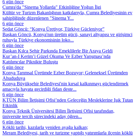
6 gün önce
Çumra'da "Sinema Yollarda" Etkinliğine Yoğun İlgi
Kültür ve Turizm Bakanlığının katkılarıyla, Çumra Belediyesinin ev
sahipliğinde düzenlenen "Sinema Y...
6 gün önce
Sedat Göncü: “Konya Üretiyor, Türkiye Güçleniyor”
Başkan Göncü, Konya'nın üretim gücü, sanayi altyapısı ve girişimci
ruhuyla Türkiye ekonomisinin loko...
6 gün önce
Başkan Kılca Şehir Parkında Emeklilerle Bir Araya Geldi
Kur’an-I Kerim’i Güzel Okuma Ve Ezber Yarışması’nda
Katılımcılar Piknikte Buluştu
6 gün önce
Konya Tarımsal Üretimde Ezber Bozuyor; Geleneksel Üretimden
Ahududuya
Konya Büyükşehir Belediyesi'nin kırsal kalkınmayı güçlendirmek
amacıyla hayata geçirdiği fidan deste...
6 gün önce
KTÜN Bilim İletişimi Ofisi’nden Geleceğin Mesleklerine Işık Tutan
Etkinlik
Konya Teknik Üniversitesi Bilim İletişimi Ofisi tarafından,
üniversite tercih sürecindeki aday öğren...
6 gün önce
Köklü tarihi, kazılarla yeniden ayağa kalkan;
Meram Belediyesi, tarih ve turizme yaptığı yatırımlarla ilçenin köklü