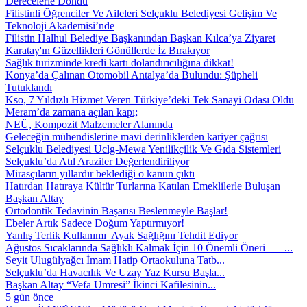
Derecelerle Döndü
Filistinli Öğrenciler Ve Aileleri Selçuklu Belediyesi Gelişim Ve
Teknoloji Akademisi’nde
Filistin Halhul Belediye Başkanından Başkan Kılca’ya Ziyaret
Karatay'ın Güzellikleri Gönüllerde İz Bırakıyor
Sağlık turizminde kredi kartı dolandırıcılığına dikkat!
Konya’da Çalınan Otomobil Antalya’da Bulundu: Şüpheli
Tutuklandı
Kso, 7 Yıldızlı Hizmet Veren Türkiye’deki Tek Sanayi Odası Oldu
Meram’da zamana açılan kapı;
NEÜ, Kompozit Malzemeler Alanında
Geleceğin mühendislerine mavi derinliklerden kariyer çağrısı
Selçuklu Belediyesi Uclg-Mewa Yenilikçilik Ve Gıda Sistemleri
Selçuklu’da Atıl Araziler Değerlendiriliyor
Mirasçıların yıllardır beklediği o kanun çıktı
Hatırdan Hatıraya Kültür Turlarına Katılan Emeklilerle Buluşan
Başkan Altay
Ortodontik Tedavinin Başarısı Beslenmeyle Başlar!
Ebeler Artık Sadece Doğum Yaptırmıyor!
Yanlış Terlik Kullanımı Ayak Sağlığını Tehdit Ediyor
Ağustos Sıcaklarında Sağlıklı Kalmak İçin 10 Önemli Öneri ...
Seyit Ulugülyağcı İmam Hatip Ortaokuluna Tatb...
Selçuklu’da Havacılık Ve Uzay Yaz Kursu Başla...
Başkan Altay “Vefa Umresi” İkinci Kafilesinin...
5 gün önce