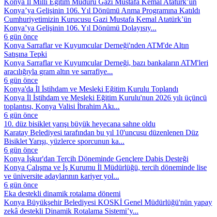
Konya İl Millî Eğitim Müdürü Gazi Mustafa Kemal Atatürk’ün
Konya’ya Gelişinin 106. Yıl Dönümü Anma Programına Katıldı
Cumhuriyetimizin Kurucusu Gazi Mustafa Kemal Atatürk’ün
Konya’ya Gelişinin 106. Yıl Dönümü Dolayısıy...
6 gün önce
Konya Sarraflar ve Kuyumcular Derneği'nden ATM'de Altın
Satışına Tepki
Konya Sarraflar ve Kuyumcular Derneği, bazı bankaların ATM'leri
aracılığıyla gram altın ve sarrafiye...
6 gün önce
Konya'da İl İstihdam ve Mesleki Eğitim Kurulu Toplandı
Konya İl İstihdam ve Mesleki Eğitim Kurulu'nun 2026 yılı üçüncü
toplantısı, Konya Valisi İbrahim Akı...
6 gün önce
10. düz bisiklet yarışı büyük heyecana sahne oldu
Karatay Belediyesi tarafından bu yıl 10'uncusu düzenlenen Düz
Bisiklet Yarışı, yüzlerce sporcunun ka...
6 gün önce
Konya İşkur'dan Tercih Döneminde Gençlere Dabis Desteği
Konya Çalışma ve İş Kurumu İl Müdürlüğü, tercih döneminde lise
ve üniversite adaylarının kariyer yol...
6 gün önce
Eka destekli dinamik rotalama dönemi
Konya Büyükşehir Belediyesi KOSKİ Genel Müdürlüğü'nün yapay
zekâ destekli Dinamik Rotalama Sistemi’y...