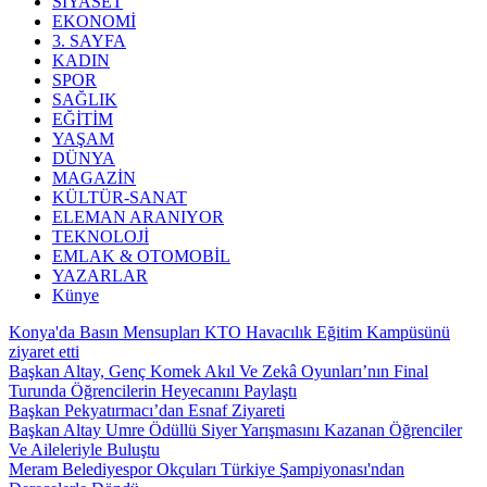
SİYASET
EKONOMİ
3. SAYFA
KADIN
SPOR
SAĞLIK
EĞİTİM
YAŞAM
DÜNYA
MAGAZİN
KÜLTÜR-SANAT
ELEMAN ARANIYOR
TEKNOLOJİ
EMLAK & OTOMOBİL
YAZARLAR
Künye
Konya'da Basın Mensupları KTO Havacılık Eğitim Kampüsünü
ziyaret etti
Başkan Altay, Genç Komek Akıl Ve Zekâ Oyunları’nın Final
Turunda Öğrencilerin Heyecanını Paylaştı
Başkan Pekyatırmacı’dan Esnaf Ziyareti
Başkan Altay Umre Ödüllü Siyer Yarışmasını Kazanan Öğrenciler
Ve Aileleriyle Buluştu
Meram Belediyespor Okçuları Türkiye Şampiyonası'ndan