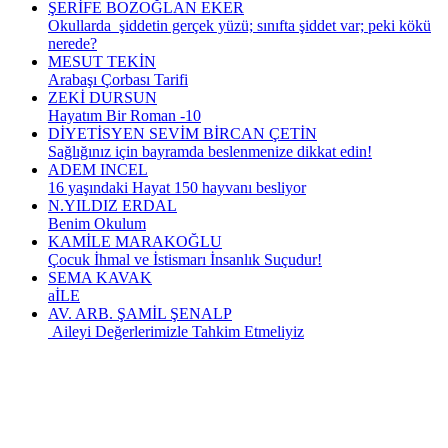
ŞERİFE BOZOĞLAN EKER
Okullarda şiddetin gerçek yüzü; sınıfta şiddet var; peki kökü
nerede?
MESUT TEKİN
Arabaşı Çorbası Tarifi
ZEKİ DURSUN
Hayatım Bir Roman -10
DİYETİSYEN SEVİM BİRCAN ÇETİN
Sağlığınız için bayramda beslenmenize dikkat edin!
ADEM INCEL
16 yaşındaki Hayat 150 hayvanı besliyor
N.YILDIZ ERDAL
Benim Okulum
KAMİLE MARAKOĞLU
Çocuk İhmal ve İstismarı İnsanlık Suçudur!
SEMA KAVAK
aİLE
AV. ARB. ŞAMİL ŞENALP
Aileyi Değerlerimizle Tahkim Etmeliyiz