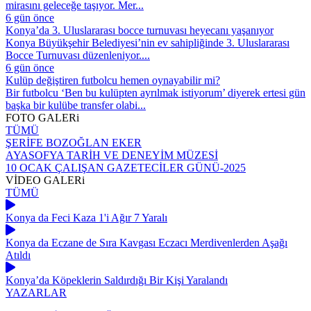
mirasını geleceğe taşıyor. Mer...
6 gün önce
Konya’da 3. Uluslararası bocce turnuvası heyecanı yaşanıyor
Konya Büyükşehir Belediyesi’nin ev sahipliğinde 3. Uluslararası
Bocce Turnuvası düzenleniyor....
6 gün önce
Kulüp değiştiren futbolcu hemen oynayabilir mi?
Bir futbolcu ‘Ben bu kulüpten ayrılmak istiyorum’ diyerek ertesi gün
başka bir kulübe transfer olabi...
FOTO
GALERi
TÜMÜ
ŞERİFE BOZOĞLAN EKER
AYASOFYA TARİH VE DENEYİM MÜZESİ
10 OCAK ÇALIŞAN GAZETECİLER GÜNÜ-2025
VİDEO
GALERi
TÜMÜ
Konya da Feci Kaza 1'i Ağır 7 Yaralı
Konya da Eczane de Sıra Kavgası Eczacı Merdivenlerden Aşağı
Atıldı
Konya’da Köpeklerin Saldırdığı Bir Kişi Yaralandı
YAZARLAR