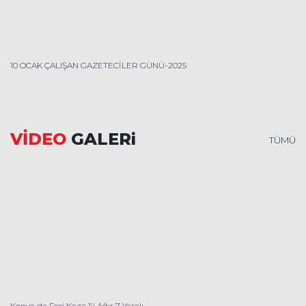
10 OCAK ÇALIŞAN GAZETECİLER GÜNÜ-2025
VİDEO
GALERi
TÜMÜ
Konya da Feci Kaza 1'i Ağır 7 Yaralı