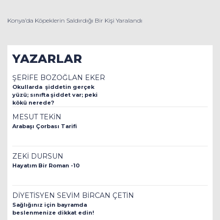
Konya’da Köpeklerin Saldırdığı Bir Kişi Yaralandı
YAZARLAR
ŞERİFE BOZOĞLAN EKER
Okullarda şiddetin gerçek
yüzü; sınıfta şiddet var; peki
kökü nerede?
MESUT TEKİN
Arabaşı Çorbası Tarifi
ZEKİ DURSUN
Hayatım Bir Roman -10
DİYETİSYEN SEVİM BİRCAN ÇETİN
Sağlığınız için bayramda
beslenmenize dikkat edin!