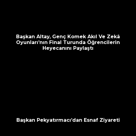
escort
oyna
havalimanı
bahis
transfer
siteleri
Başkan Altay, Genç Komek Akıl Ve Zekâ
Oyunları’nın Final Turunda Öğrencilerin
Heyecanını Paylaştı
Başkan Pekyatırmacı’dan Esnaf Ziyareti