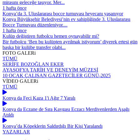
mirasını geleceğe taşıyor. Mer...
1 hafta önce
Konya’da 3. Uluslararası bocce turnuvası heyecanı yaşanıyor
Konya Büyükşehir Belediyesi’nin ev sahipliğinde 3. Uluslararası
Bocce Turnuvası düzenleniyor....
1 hafta önce
Kulüp değiştiren futbolcu hemen oynayabilir mi?
Bir futbolcu ‘Ben bu kulüpten ayrılmak istiyorum’ diyerek ertesi gün
başka bir kulübe transfer olabi...
FOTO
GALERi
TÜMÜ
ŞERİFE BOZOĞLAN EKER
AYASOFYA TARİH VE DENEYİM MÜZESİ
10 OCAK ÇALIŞAN GAZETECİLER GÜNÜ-2025
VİDEO
GALERi
TÜMÜ
Konya da Feci Kaza 1'i Ağır 7 Yaralı
Konya da Eczane de Sıra Kavgası Eczacı Merdivenlerden Aşağı
Atıldı
Konya’da Köpeklerin Saldırdığı Bir Kişi Yaralandı
YAZARLAR