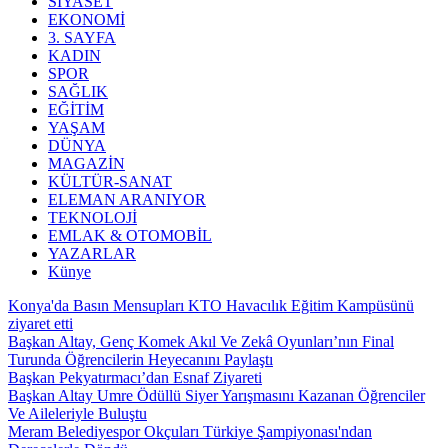
SİYASET
EKONOMİ
3. SAYFA
KADIN
SPOR
SAĞLIK
EĞİTİM
YAŞAM
DÜNYA
MAGAZİN
KÜLTÜR-SANAT
ELEMAN ARANIYOR
TEKNOLOJİ
EMLAK & OTOMOBİL
YAZARLAR
Künye
Konya'da Basın Mensupları KTO Havacılık Eğitim Kampüsünü
ziyaret etti
Başkan Altay, Genç Komek Akıl Ve Zekâ Oyunları’nın Final
Turunda Öğrencilerin Heyecanını Paylaştı
Başkan Pekyatırmacı’dan Esnaf Ziyareti
Başkan Altay Umre Ödüllü Siyer Yarışmasını Kazanan Öğrenciler
Ve Aileleriyle Buluştu
Meram Belediyespor Okçuları Türkiye Şampiyonası'ndan