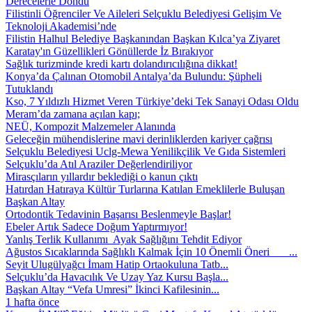
Derecelerle Döndü
Filistinli Öğrenciler Ve Aileleri Selçuklu Belediyesi Gelişim Ve
Teknoloji Akademisi’nde
Filistin Halhul Belediye Başkanından Başkan Kılca’ya Ziyaret
Karatay'ın Güzellikleri Gönüllerde İz Bırakıyor
Sağlık turizminde kredi kartı dolandırıcılığına dikkat!
Konya’da Çalınan Otomobil Antalya’da Bulundu: Şüpheli
Tutuklandı
Kso, 7 Yıldızlı Hizmet Veren Türkiye’deki Tek Sanayi Odası Oldu
Meram’da zamana açılan kapı;
NEÜ, Kompozit Malzemeler Alanında
Geleceğin mühendislerine mavi derinliklerden kariyer çağrısı
Selçuklu Belediyesi Uclg-Mewa Yenilikçilik Ve Gıda Sistemleri
Selçuklu’da Atıl Araziler Değerlendiriliyor
Mirasçıların yıllardır beklediği o kanun çıktı
Hatırdan Hatıraya Kültür Turlarına Katılan Emeklilerle Buluşan
Başkan Altay
Ortodontik Tedavinin Başarısı Beslenmeyle Başlar!
Ebeler Artık Sadece Doğum Yaptırmıyor!
Yanlış Terlik Kullanımı Ayak Sağlığını Tehdit Ediyor
Ağustos Sıcaklarında Sağlıklı Kalmak İçin 10 Önemli Öneri ...
Seyit Ulugülyağcı İmam Hatip Ortaokuluna Tatb...
Selçuklu’da Havacılık Ve Uzay Yaz Kursu Başla...
Başkan Altay “Vefa Umresi” İkinci Kafilesinin...
1 hafta önce