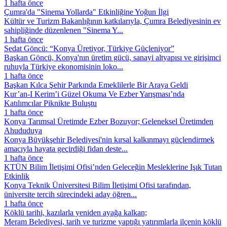
1 hafta önce
Çumra'da "Sinema Yollarda" Etkinliğine Yoğun İlgi
Kültür ve Turizm Bakanlığının katkılarıyla, Çumra Belediyesinin ev
sahipliğinde düzenlenen "Sinema Y...
1 hafta önce
Sedat Göncü: “Konya Üretiyor, Türkiye Güçleniyor”
Başkan Göncü, Konya'nın üretim gücü, sanayi altyapısı ve girişimci
ruhuyla Türkiye ekonomisinin loko...
1 hafta önce
Başkan Kılca Şehir Parkında Emeklilerle Bir Araya Geldi
Kur’an-I Kerim’i Güzel Okuma Ve Ezber Yarışması’nda
Katılımcılar Piknikte Buluştu
1 hafta önce
Konya Tarımsal Üretimde Ezber Bozuyor; Geleneksel Üretimden
Ahududuya
Konya Büyükşehir Belediyesi'nin kırsal kalkınmayı güçlendirmek
amacıyla hayata geçirdiği fidan deste...
1 hafta önce
KTÜN Bilim İletişimi Ofisi’nden Geleceğin Mesleklerine Işık Tutan
Etkinlik
Konya Teknik Üniversitesi Bilim İletişimi Ofisi tarafından,
üniversite tercih sürecindeki aday öğren...
1 hafta önce
Köklü tarihi, kazılarla yeniden ayağa kalkan;
Meram Belediyesi, tarih ve turizme yaptığı yatırımlarla ilçenin köklü