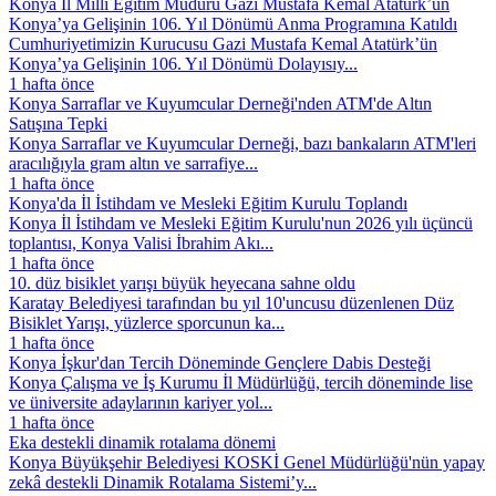
Konya İl Millî Eğitim Müdürü Gazi Mustafa Kemal Atatürk’ün
Konya’ya Gelişinin 106. Yıl Dönümü Anma Programına Katıldı
Cumhuriyetimizin Kurucusu Gazi Mustafa Kemal Atatürk’ün
Konya’ya Gelişinin 106. Yıl Dönümü Dolayısıy...
1 hafta önce
Konya Sarraflar ve Kuyumcular Derneği'nden ATM'de Altın
Satışına Tepki
Konya Sarraflar ve Kuyumcular Derneği, bazı bankaların ATM'leri
aracılığıyla gram altın ve sarrafiye...
1 hafta önce
Konya'da İl İstihdam ve Mesleki Eğitim Kurulu Toplandı
Konya İl İstihdam ve Mesleki Eğitim Kurulu'nun 2026 yılı üçüncü
toplantısı, Konya Valisi İbrahim Akı...
1 hafta önce
10. düz bisiklet yarışı büyük heyecana sahne oldu
Karatay Belediyesi tarafından bu yıl 10'uncusu düzenlenen Düz
Bisiklet Yarışı, yüzlerce sporcunun ka...
1 hafta önce
Konya İşkur'dan Tercih Döneminde Gençlere Dabis Desteği
Konya Çalışma ve İş Kurumu İl Müdürlüğü, tercih döneminde lise
ve üniversite adaylarının kariyer yol...
1 hafta önce
Eka destekli dinamik rotalama dönemi
Konya Büyükşehir Belediyesi KOSKİ Genel Müdürlüğü'nün yapay
zekâ destekli Dinamik Rotalama Sistemi’y...