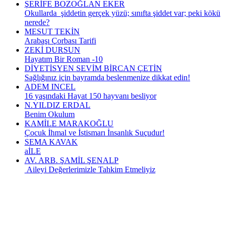
ŞERİFE BOZOĞLAN EKER
Okullarda şiddetin gerçek yüzü; sınıfta şiddet var; peki kökü
nerede?
MESUT TEKİN
Arabaşı Çorbası Tarifi
ZEKİ DURSUN
Hayatım Bir Roman -10
DİYETİSYEN SEVİM BİRCAN ÇETİN
Sağlığınız için bayramda beslenmenize dikkat edin!
ADEM INCEL
16 yaşındaki Hayat 150 hayvanı besliyor
N.YILDIZ ERDAL
Benim Okulum
KAMİLE MARAKOĞLU
Çocuk İhmal ve İstismarı İnsanlık Suçudur!
SEMA KAVAK
aİLE
AV. ARB. ŞAMİL ŞENALP
Aileyi Değerlerimizle Tahkim Etmeliyiz