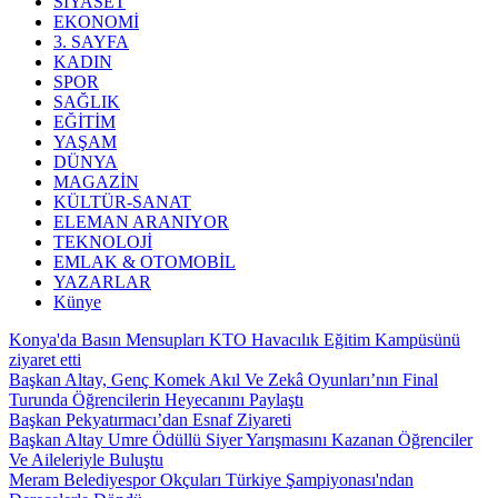
SİYASET
EKONOMİ
3. SAYFA
KADIN
SPOR
SAĞLIK
EĞİTİM
YAŞAM
DÜNYA
MAGAZİN
KÜLTÜR-SANAT
ELEMAN ARANIYOR
TEKNOLOJİ
EMLAK & OTOMOBİL
YAZARLAR
Künye
Konya'da Basın Mensupları KTO Havacılık Eğitim Kampüsünü
ziyaret etti
Başkan Altay, Genç Komek Akıl Ve Zekâ Oyunları’nın Final
Turunda Öğrencilerin Heyecanını Paylaştı
Başkan Pekyatırmacı’dan Esnaf Ziyareti
Başkan Altay Umre Ödüllü Siyer Yarışmasını Kazanan Öğrenciler
Ve Aileleriyle Buluştu
Meram Belediyespor Okçuları Türkiye Şampiyonası'ndan