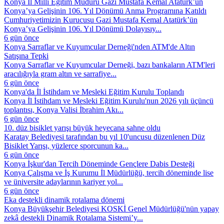
Konya İl Millî Eğitim Müdürü Gazi Mustafa Kemal Atatürk’ün
Konya’ya Gelişinin 106. Yıl Dönümü Anma Programına Katıldı
Cumhuriyetimizin Kurucusu Gazi Mustafa Kemal Atatürk’ün
Konya’ya Gelişinin 106. Yıl Dönümü Dolayısıy...
6 gün önce
Konya Sarraflar ve Kuyumcular Derneği'nden ATM'de Altın
Satışına Tepki
Konya Sarraflar ve Kuyumcular Derneği, bazı bankaların ATM'leri
aracılığıyla gram altın ve sarrafiye...
6 gün önce
Konya'da İl İstihdam ve Mesleki Eğitim Kurulu Toplandı
Konya İl İstihdam ve Mesleki Eğitim Kurulu'nun 2026 yılı üçüncü
toplantısı, Konya Valisi İbrahim Akı...
6 gün önce
10. düz bisiklet yarışı büyük heyecana sahne oldu
Karatay Belediyesi tarafından bu yıl 10'uncusu düzenlenen Düz
Bisiklet Yarışı, yüzlerce sporcunun ka...
6 gün önce
Konya İşkur'dan Tercih Döneminde Gençlere Dabis Desteği
Konya Çalışma ve İş Kurumu İl Müdürlüğü, tercih döneminde lise
ve üniversite adaylarının kariyer yol...
6 gün önce
Eka destekli dinamik rotalama dönemi
Konya Büyükşehir Belediyesi KOSKİ Genel Müdürlüğü'nün yapay
zekâ destekli Dinamik Rotalama Sistemi’y...