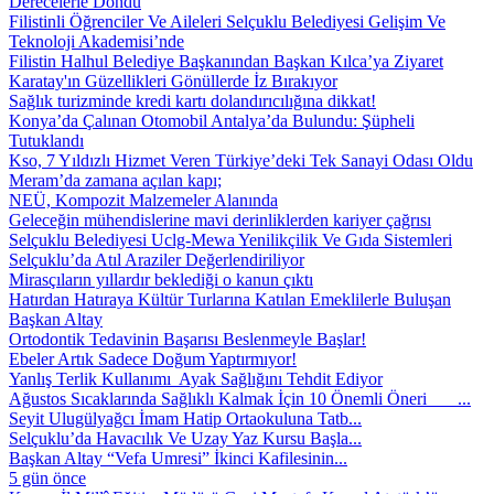
Derecelerle Döndü
Filistinli Öğrenciler Ve Aileleri Selçuklu Belediyesi Gelişim Ve
Teknoloji Akademisi’nde
Filistin Halhul Belediye Başkanından Başkan Kılca’ya Ziyaret
Karatay'ın Güzellikleri Gönüllerde İz Bırakıyor
Sağlık turizminde kredi kartı dolandırıcılığına dikkat!
Konya’da Çalınan Otomobil Antalya’da Bulundu: Şüpheli
Tutuklandı
Kso, 7 Yıldızlı Hizmet Veren Türkiye’deki Tek Sanayi Odası Oldu
Meram’da zamana açılan kapı;
NEÜ, Kompozit Malzemeler Alanında
Geleceğin mühendislerine mavi derinliklerden kariyer çağrısı
Selçuklu Belediyesi Uclg-Mewa Yenilikçilik Ve Gıda Sistemleri
Selçuklu’da Atıl Araziler Değerlendiriliyor
Mirasçıların yıllardır beklediği o kanun çıktı
Hatırdan Hatıraya Kültür Turlarına Katılan Emeklilerle Buluşan
Başkan Altay
Ortodontik Tedavinin Başarısı Beslenmeyle Başlar!
Ebeler Artık Sadece Doğum Yaptırmıyor!
Yanlış Terlik Kullanımı Ayak Sağlığını Tehdit Ediyor
Ağustos Sıcaklarında Sağlıklı Kalmak İçin 10 Önemli Öneri ...
Seyit Ulugülyağcı İmam Hatip Ortaokuluna Tatb...
Selçuklu’da Havacılık Ve Uzay Yaz Kursu Başla...
Başkan Altay “Vefa Umresi” İkinci Kafilesinin...
5 gün önce