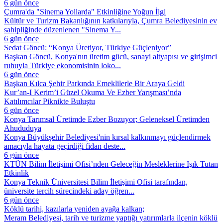
6 gün önce
Çumra'da "Sinema Yollarda" Etkinliğine Yoğun İlgi
Kültür ve Turizm Bakanlığının katkılarıyla, Çumra Belediyesinin ev
sahipliğinde düzenlenen "Sinema Y...
6 gün önce
Sedat Göncü: “Konya Üretiyor, Türkiye Güçleniyor”
Başkan Göncü, Konya'nın üretim gücü, sanayi altyapısı ve girişimci
ruhuyla Türkiye ekonomisinin loko...
6 gün önce
Başkan Kılca Şehir Parkında Emeklilerle Bir Araya Geldi
Kur’an-I Kerim’i Güzel Okuma Ve Ezber Yarışması’nda
Katılımcılar Piknikte Buluştu
6 gün önce
Konya Tarımsal Üretimde Ezber Bozuyor; Geleneksel Üretimden
Ahududuya
Konya Büyükşehir Belediyesi'nin kırsal kalkınmayı güçlendirmek
amacıyla hayata geçirdiği fidan deste...
6 gün önce
KTÜN Bilim İletişimi Ofisi’nden Geleceğin Mesleklerine Işık Tutan
Etkinlik
Konya Teknik Üniversitesi Bilim İletişimi Ofisi tarafından,
üniversite tercih sürecindeki aday öğren...
6 gün önce
Köklü tarihi, kazılarla yeniden ayağa kalkan;
Meram Belediyesi, tarih ve turizme yaptığı yatırımlarla ilçenin köklü