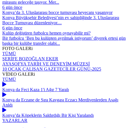
mirasını geleceğe taşıyor. Mer...
6 gün önce
Konya’da 3. Uluslararası bocce turnuvası heyecanı yaşanıyor
Konya Büyükşehir Belediyesi’nin ev sahipliğinde 3. Uluslararası
Bocce Turnuvası düzenleniyor....
6 gün önce
Kulüp değiştiren futbolcu hemen oynayabilir mi?
Bir futbolcu ‘Ben bu kulüpten ayrılmak istiyorum’ diyerek ertesi gün
başka bir kulübe transfer olabi...
FOTO
GALERi
TÜMÜ
ŞERİFE BOZOĞLAN EKER
AYASOFYA TARİH VE DENEYİM MÜZESİ
10 OCAK ÇALIŞAN GAZETECİLER GÜNÜ-2025
VİDEO
GALERi
TÜMÜ
Konya da Feci Kaza 1'i Ağır 7 Yaralı
Konya da Eczane de Sıra Kavgası Eczacı Merdivenlerden Aşağı
Atıldı
Konya’da Köpeklerin Saldırdığı Bir Kişi Yaralandı
YAZARLAR