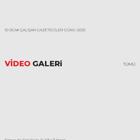
10 OCAK ÇALIŞAN GAZETECİLER GÜNÜ-2025
VİDEO
GALERi
TÜMÜ
Konya da Feci Kaza 1'i Ağır 7 Yaralı