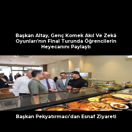
escort
oyna
havalimanı
bahis
transfer
siteleri
Başkan Altay, Genç Komek Akıl Ve Zekâ
Oyunları’nın Final Turunda Öğrencilerin
Heyecanını Paylaştı
Başkan Pekyatırmacı’dan Esnaf Ziyareti