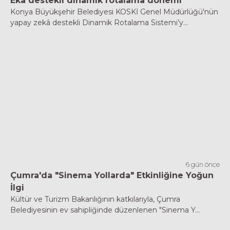
Eka destekli dinamik rotalama dönemi
Konya Büyükşehir Belediyesi KOSKİ Genel Müdürlüğü'nün
yapay zekâ destekli Dinamik Rotalama Sistemi’y...
6 gün önce
Çumra'da "Sinema Yollarda" Etkinliğine Yoğun
İlgi
Kültür ve Turizm Bakanlığının katkılarıyla, Çumra
Belediyesinin ev sahipliğinde düzenlenen "Sinema Y...