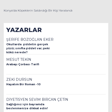
Konya’da Köpeklerin Saldırdığı Bir Kişi Yaralandı
YAZARLAR
ŞERİFE BOZOĞLAN EKER
Okullarda şiddetin gerçek
yüzü; sınıfta şiddet var; peki
kökü nerede?
MESUT TEKİN
Arabaşı Çorbası Tarifi
ZEKİ DURSUN
Hayatım Bir Roman -10
DİYETİSYEN SEVİM BİRCAN ÇETİN
Sağlığınız için bayramda
beslenmenize dikkat edin!