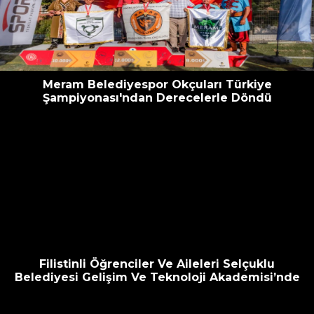
escort
oyna
havalimanı
bahis
transfer
siteleri
Meram Belediyespor Okçuları Türkiye
Şampiyonası'ndan Derecelerle Döndü
Filistinli Öğrenciler Ve Aileleri Selçuklu
Belediyesi Gelişim Ve Teknoloji Akademisi’nde