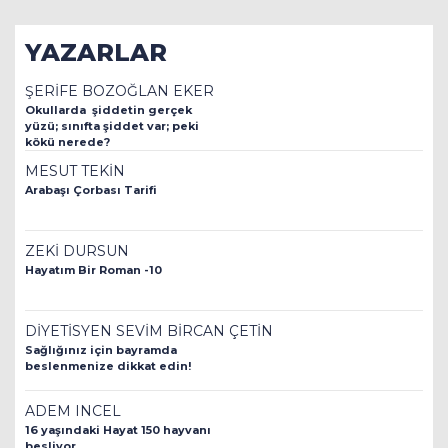
YAZARLAR
ŞERİFE BOZOĞLAN EKER
Okullarda şiddetin gerçek
yüzü; sınıfta şiddet var; peki
kökü nerede?
MESUT TEKİN
Arabaşı Çorbası Tarifi
ZEKİ DURSUN
Hayatım Bir Roman -10
DİYETİSYEN SEVİM BİRCAN ÇETİN
Sağlığınız için bayramda
beslenmenize dikkat edin!
ADEM INCEL
16 yaşındaki Hayat 150 hayvanı
besliyor