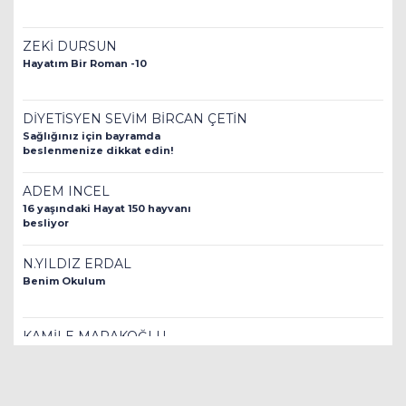
ZEKİ DURSUN
Hayatım Bir Roman -10
DİYETİSYEN SEVİM BİRCAN ÇETİN
Sağlığınız için bayramda
beslenmenize dikkat edin!
ADEM INCEL
16 yaşındaki Hayat 150 hayvanı
besliyor
N.YILDIZ ERDAL
Benim Okulum
KAMİLE MARAKOĞLU
Çocuk İhmal ve İstismarı
İnsanlık Suçudur!