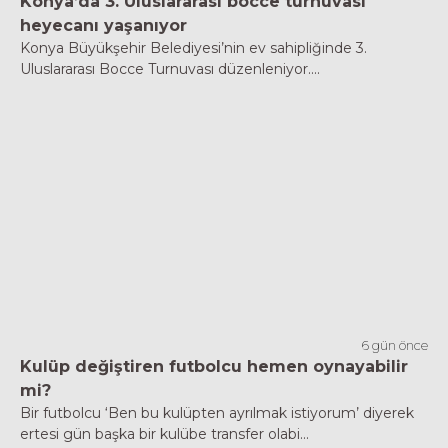
Konya’da 3. Uluslararası bocce turnuvası
heyecanı yaşanıyor
Konya Büyükşehir Belediyesi’nin ev sahipliğinde 3.
Uluslararası Bocce Turnuvası düzenleniyor....
6 gün önce
Kulüp değiştiren futbolcu hemen oynayabilir
mi?
Bir futbolcu ‘Ben bu kulüpten ayrılmak istiyorum’ diyerek
ertesi gün başka bir kulübe transfer olabi...