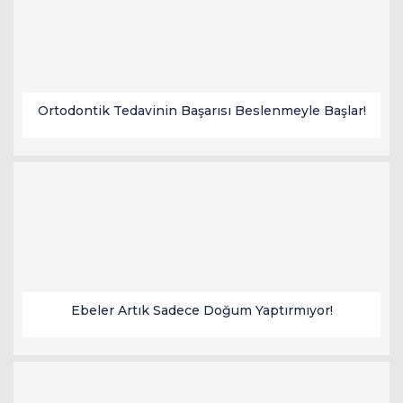
escort
oyna
havalimanı
bahis
transfer
siteleri
Ortodontik Tedavinin Başarısı Beslenmeyle Başlar!
Ebeler Artık Sadece Doğum Yaptırmıyor!