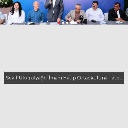
Seyit Ulugülyağcı İmam Hatip Ortaokuluna Tatb...