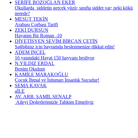
ŞERİFE BOZOĞLAN EKER
Okullarda şiddetin gerçek yüzü; sınıfta şiddet var; peki kökü
nerede?
MESUT TEKİN
Arabaşı Çorbası Tarifi
ZEKİ DURSUN
Hayatım Bir Roman -10
DİYETİSYEN SEVİM BİRCAN ÇETİN
Sağlığınız için bayramda beslenmenize dikkat edin!
ADEM INCEL
16 yaşındaki Hayat 150 hayvanı besliyor
N.YILDIZ ERDAL
Benim Okulum
KAMİLE MARAKOĞLU
Çocuk İhmal ve İstismarı İnsanlık Suçudur!
SEMA KAVAK
aİLE
AV. ARB. ŞAMİL ŞENALP
Aileyi Değerlerimizle Tahkim Etmeliyiz