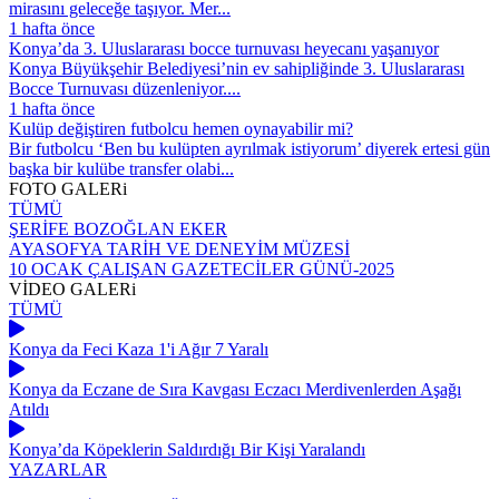
mirasını geleceğe taşıyor. Mer...
1 hafta önce
Konya’da 3. Uluslararası bocce turnuvası heyecanı yaşanıyor
Konya Büyükşehir Belediyesi’nin ev sahipliğinde 3. Uluslararası
Bocce Turnuvası düzenleniyor....
1 hafta önce
Kulüp değiştiren futbolcu hemen oynayabilir mi?
Bir futbolcu ‘Ben bu kulüpten ayrılmak istiyorum’ diyerek ertesi gün
başka bir kulübe transfer olabi...
FOTO
GALERi
TÜMÜ
ŞERİFE BOZOĞLAN EKER
AYASOFYA TARİH VE DENEYİM MÜZESİ
10 OCAK ÇALIŞAN GAZETECİLER GÜNÜ-2025
VİDEO
GALERi
TÜMÜ
Konya da Feci Kaza 1'i Ağır 7 Yaralı
Konya da Eczane de Sıra Kavgası Eczacı Merdivenlerden Aşağı
Atıldı
Konya’da Köpeklerin Saldırdığı Bir Kişi Yaralandı
YAZARLAR