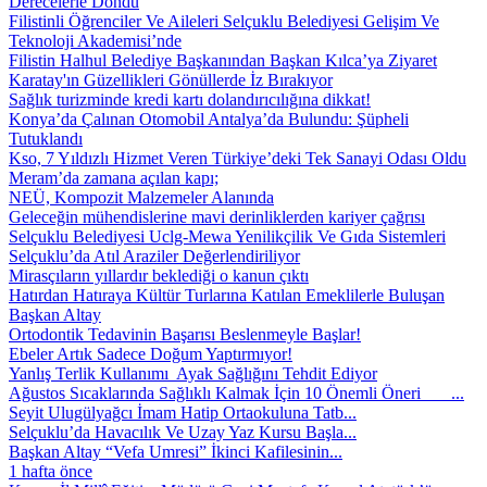
Derecelerle Döndü
Filistinli Öğrenciler Ve Aileleri Selçuklu Belediyesi Gelişim Ve
Teknoloji Akademisi’nde
Filistin Halhul Belediye Başkanından Başkan Kılca’ya Ziyaret
Karatay'ın Güzellikleri Gönüllerde İz Bırakıyor
Sağlık turizminde kredi kartı dolandırıcılığına dikkat!
Konya’da Çalınan Otomobil Antalya’da Bulundu: Şüpheli
Tutuklandı
Kso, 7 Yıldızlı Hizmet Veren Türkiye’deki Tek Sanayi Odası Oldu
Meram’da zamana açılan kapı;
NEÜ, Kompozit Malzemeler Alanında
Geleceğin mühendislerine mavi derinliklerden kariyer çağrısı
Selçuklu Belediyesi Uclg-Mewa Yenilikçilik Ve Gıda Sistemleri
Selçuklu’da Atıl Araziler Değerlendiriliyor
Mirasçıların yıllardır beklediği o kanun çıktı
Hatırdan Hatıraya Kültür Turlarına Katılan Emeklilerle Buluşan
Başkan Altay
Ortodontik Tedavinin Başarısı Beslenmeyle Başlar!
Ebeler Artık Sadece Doğum Yaptırmıyor!
Yanlış Terlik Kullanımı Ayak Sağlığını Tehdit Ediyor
Ağustos Sıcaklarında Sağlıklı Kalmak İçin 10 Önemli Öneri ...
Seyit Ulugülyağcı İmam Hatip Ortaokuluna Tatb...
Selçuklu’da Havacılık Ve Uzay Yaz Kursu Başla...
Başkan Altay “Vefa Umresi” İkinci Kafilesinin...
1 hafta önce