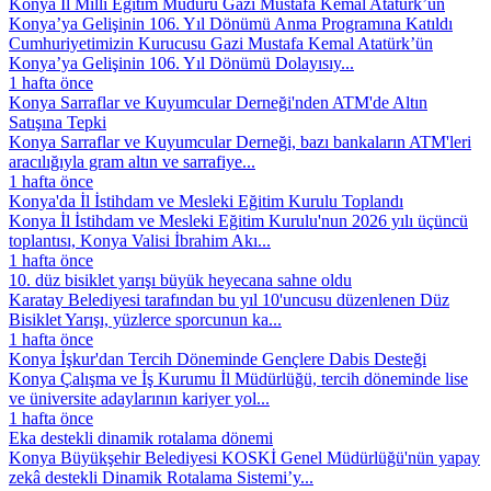
Konya İl Millî Eğitim Müdürü Gazi Mustafa Kemal Atatürk’ün
Konya’ya Gelişinin 106. Yıl Dönümü Anma Programına Katıldı
Cumhuriyetimizin Kurucusu Gazi Mustafa Kemal Atatürk’ün
Konya’ya Gelişinin 106. Yıl Dönümü Dolayısıy...
1 hafta önce
Konya Sarraflar ve Kuyumcular Derneği'nden ATM'de Altın
Satışına Tepki
Konya Sarraflar ve Kuyumcular Derneği, bazı bankaların ATM'leri
aracılığıyla gram altın ve sarrafiye...
1 hafta önce
Konya'da İl İstihdam ve Mesleki Eğitim Kurulu Toplandı
Konya İl İstihdam ve Mesleki Eğitim Kurulu'nun 2026 yılı üçüncü
toplantısı, Konya Valisi İbrahim Akı...
1 hafta önce
10. düz bisiklet yarışı büyük heyecana sahne oldu
Karatay Belediyesi tarafından bu yıl 10'uncusu düzenlenen Düz
Bisiklet Yarışı, yüzlerce sporcunun ka...
1 hafta önce
Konya İşkur'dan Tercih Döneminde Gençlere Dabis Desteği
Konya Çalışma ve İş Kurumu İl Müdürlüğü, tercih döneminde lise
ve üniversite adaylarının kariyer yol...
1 hafta önce
Eka destekli dinamik rotalama dönemi
Konya Büyükşehir Belediyesi KOSKİ Genel Müdürlüğü'nün yapay
zekâ destekli Dinamik Rotalama Sistemi’y...