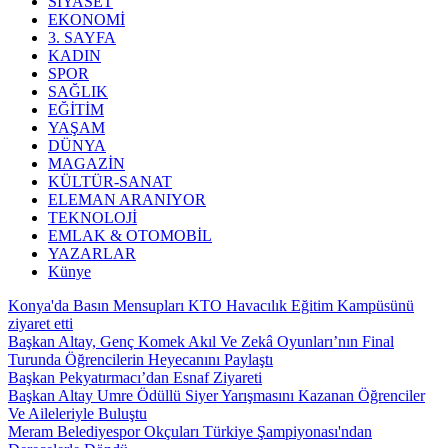
SİYASET
EKONOMİ
3. SAYFA
KADIN
SPOR
SAĞLIK
EĞİTİM
YAŞAM
DÜNYA
MAGAZİN
KÜLTÜR-SANAT
ELEMAN ARANIYOR
TEKNOLOJİ
EMLAK & OTOMOBİL
YAZARLAR
Künye
Konya'da Basın Mensupları KTO Havacılık Eğitim Kampüsünü
ziyaret etti
Başkan Altay, Genç Komek Akıl Ve Zekâ Oyunları’nın Final
Turunda Öğrencilerin Heyecanını Paylaştı
Başkan Pekyatırmacı’dan Esnaf Ziyareti
Başkan Altay Umre Ödüllü Siyer Yarışmasını Kazanan Öğrenciler
Ve Aileleriyle Buluştu
Meram Belediyespor Okçuları Türkiye Şampiyonası'ndan