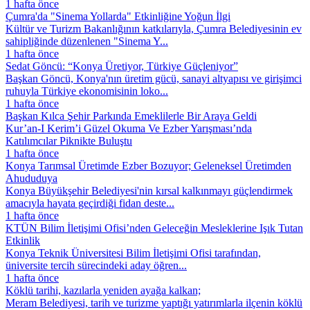
1 hafta önce
Çumra'da "Sinema Yollarda" Etkinliğine Yoğun İlgi
Kültür ve Turizm Bakanlığının katkılarıyla, Çumra Belediyesinin ev
sahipliğinde düzenlenen "Sinema Y...
1 hafta önce
Sedat Göncü: “Konya Üretiyor, Türkiye Güçleniyor”
Başkan Göncü, Konya'nın üretim gücü, sanayi altyapısı ve girişimci
ruhuyla Türkiye ekonomisinin loko...
1 hafta önce
Başkan Kılca Şehir Parkında Emeklilerle Bir Araya Geldi
Kur’an-I Kerim’i Güzel Okuma Ve Ezber Yarışması’nda
Katılımcılar Piknikte Buluştu
1 hafta önce
Konya Tarımsal Üretimde Ezber Bozuyor; Geleneksel Üretimden
Ahududuya
Konya Büyükşehir Belediyesi'nin kırsal kalkınmayı güçlendirmek
amacıyla hayata geçirdiği fidan deste...
1 hafta önce
KTÜN Bilim İletişimi Ofisi’nden Geleceğin Mesleklerine Işık Tutan
Etkinlik
Konya Teknik Üniversitesi Bilim İletişimi Ofisi tarafından,
üniversite tercih sürecindeki aday öğren...
1 hafta önce
Köklü tarihi, kazılarla yeniden ayağa kalkan;
Meram Belediyesi, tarih ve turizme yaptığı yatırımlarla ilçenin köklü