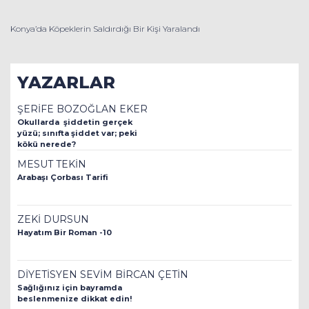
Konya’da Köpeklerin Saldırdığı Bir Kişi Yaralandı
YAZARLAR
ŞERİFE BOZOĞLAN EKER
Okullarda şiddetin gerçek
yüzü; sınıfta şiddet var; peki
kökü nerede?
MESUT TEKİN
Arabaşı Çorbası Tarifi
ZEKİ DURSUN
Hayatım Bir Roman -10
DİYETİSYEN SEVİM BİRCAN ÇETİN
Sağlığınız için bayramda
beslenmenize dikkat edin!