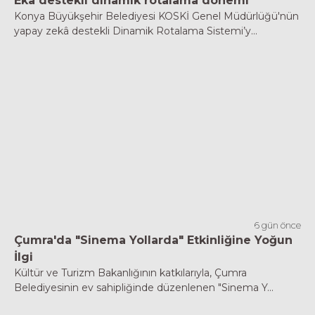
Eka destekli dinamik rotalama dönemi
Konya Büyükşehir Belediyesi KOSKİ Genel Müdürlüğü'nün
yapay zekâ destekli Dinamik Rotalama Sistemi’y...
6 gün önce
Çumra'da "Sinema Yollarda" Etkinliğine Yoğun
İlgi
Kültür ve Turizm Bakanlığının katkılarıyla, Çumra
Belediyesinin ev sahipliğinde düzenlenen "Sinema Y...