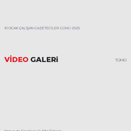
10 OCAK ÇALIŞAN GAZETECİLER GÜNÜ-2025
VİDEO
GALERi
TÜMÜ
Konya da Feci Kaza 1'i Ağır 7 Yaralı