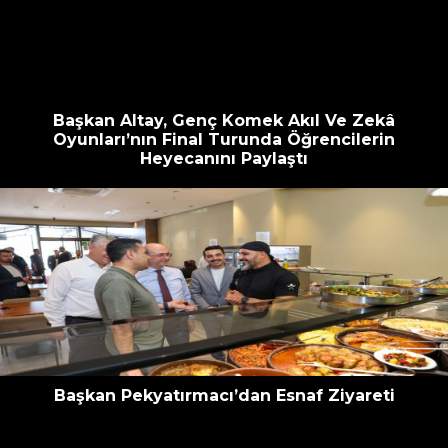
escort
oyna
havalimanı
bahis
transfer
siteleri
Başkan Altay, Genç Komek Akıl Ve Zekâ
Oyunları’nın Final Turunda Öğrencilerin
Heyecanını Paylaştı
Başkan Pekyatırmacı’dan Esnaf Ziyareti