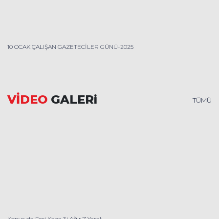
10 OCAK ÇALIŞAN GAZETECİLER GÜNÜ-2025
VİDEO
GALERi
TÜMÜ
Konya da Feci Kaza 1'i Ağır 7 Yaralı