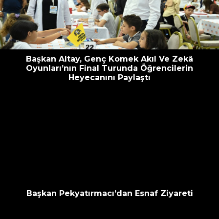
escort
oyna
havalimanı
bahis
transfer
siteleri
Başkan Altay, Genç Komek Akıl Ve Zekâ
Oyunları’nın Final Turunda Öğrencilerin
Heyecanını Paylaştı
Başkan Pekyatırmacı’dan Esnaf Ziyareti