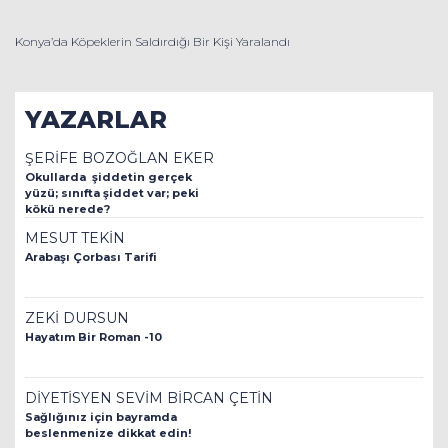
Konya’da Köpeklerin Saldırdığı Bir Kişi Yaralandı
YAZARLAR
ŞERİFE BOZOĞLAN EKER
Okullarda şiddetin gerçek
yüzü; sınıfta şiddet var; peki
kökü nerede?
MESUT TEKİN
Arabaşı Çorbası Tarifi
ZEKİ DURSUN
Hayatım Bir Roman -10
DİYETİSYEN SEVİM BİRCAN ÇETİN
Sağlığınız için bayramda
beslenmenize dikkat edin!