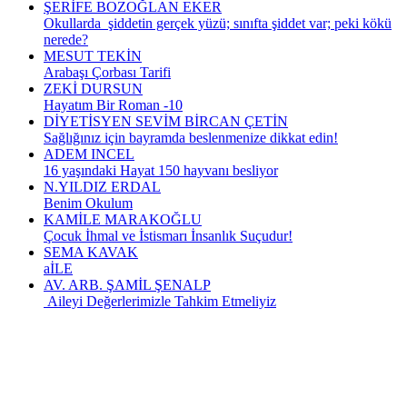
ŞERİFE BOZOĞLAN EKER
Okullarda şiddetin gerçek yüzü; sınıfta şiddet var; peki kökü
nerede?
MESUT TEKİN
Arabaşı Çorbası Tarifi
ZEKİ DURSUN
Hayatım Bir Roman -10
DİYETİSYEN SEVİM BİRCAN ÇETİN
Sağlığınız için bayramda beslenmenize dikkat edin!
ADEM INCEL
16 yaşındaki Hayat 150 hayvanı besliyor
N.YILDIZ ERDAL
Benim Okulum
KAMİLE MARAKOĞLU
Çocuk İhmal ve İstismarı İnsanlık Suçudur!
SEMA KAVAK
aİLE
AV. ARB. ŞAMİL ŞENALP
Aileyi Değerlerimizle Tahkim Etmeliyiz