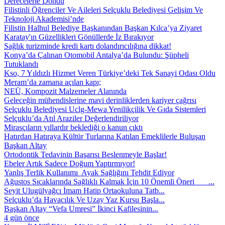
Derecelerle Döndü
Filistinli Öğrenciler Ve Aileleri Selçuklu Belediyesi Gelişim Ve
Teknoloji Akademisi’nde
Filistin Halhul Belediye Başkanından Başkan Kılca’ya Ziyaret
Karatay'ın Güzellikleri Gönüllerde İz Bırakıyor
Sağlık turizminde kredi kartı dolandırıcılığına dikkat!
Konya’da Çalınan Otomobil Antalya’da Bulundu: Şüpheli
Tutuklandı
Kso, 7 Yıldızlı Hizmet Veren Türkiye’deki Tek Sanayi Odası Oldu
Meram’da zamana açılan kapı;
NEÜ, Kompozit Malzemeler Alanında
Geleceğin mühendislerine mavi derinliklerden kariyer çağrısı
Selçuklu Belediyesi Uclg-Mewa Yenilikçilik Ve Gıda Sistemleri
Selçuklu’da Atıl Araziler Değerlendiriliyor
Mirasçıların yıllardır beklediği o kanun çıktı
Hatırdan Hatıraya Kültür Turlarına Katılan Emeklilerle Buluşan
Başkan Altay
Ortodontik Tedavinin Başarısı Beslenmeyle Başlar!
Ebeler Artık Sadece Doğum Yaptırmıyor!
Yanlış Terlik Kullanımı Ayak Sağlığını Tehdit Ediyor
Ağustos Sıcaklarında Sağlıklı Kalmak İçin 10 Önemli Öneri ...
Seyit Ulugülyağcı İmam Hatip Ortaokuluna Tatb...
Selçuklu’da Havacılık Ve Uzay Yaz Kursu Başla...
Başkan Altay “Vefa Umresi” İkinci Kafilesinin...
4 gün önce