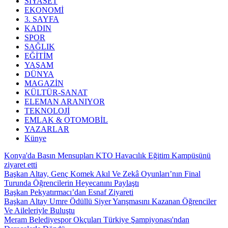
SİYASET
EKONOMİ
3. SAYFA
KADIN
SPOR
SAĞLIK
EĞİTİM
YAŞAM
DÜNYA
MAGAZİN
KÜLTÜR-SANAT
ELEMAN ARANIYOR
TEKNOLOJİ
EMLAK & OTOMOBİL
YAZARLAR
Künye
Konya'da Basın Mensupları KTO Havacılık Eğitim Kampüsünü
ziyaret etti
Başkan Altay, Genç Komek Akıl Ve Zekâ Oyunları’nın Final
Turunda Öğrencilerin Heyecanını Paylaştı
Başkan Pekyatırmacı’dan Esnaf Ziyareti
Başkan Altay Umre Ödüllü Siyer Yarışmasını Kazanan Öğrenciler
Ve Aileleriyle Buluştu
Meram Belediyespor Okçuları Türkiye Şampiyonası'ndan