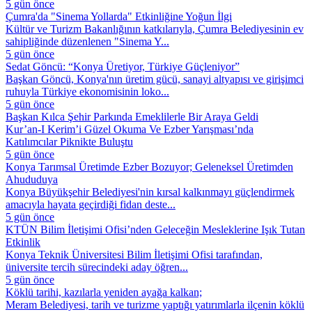
5 gün önce
Çumra'da "Sinema Yollarda" Etkinliğine Yoğun İlgi
Kültür ve Turizm Bakanlığının katkılarıyla, Çumra Belediyesinin ev
sahipliğinde düzenlenen "Sinema Y...
5 gün önce
Sedat Göncü: “Konya Üretiyor, Türkiye Güçleniyor”
Başkan Göncü, Konya'nın üretim gücü, sanayi altyapısı ve girişimci
ruhuyla Türkiye ekonomisinin loko...
5 gün önce
Başkan Kılca Şehir Parkında Emeklilerle Bir Araya Geldi
Kur’an-I Kerim’i Güzel Okuma Ve Ezber Yarışması’nda
Katılımcılar Piknikte Buluştu
5 gün önce
Konya Tarımsal Üretimde Ezber Bozuyor; Geleneksel Üretimden
Ahududuya
Konya Büyükşehir Belediyesi'nin kırsal kalkınmayı güçlendirmek
amacıyla hayata geçirdiği fidan deste...
5 gün önce
KTÜN Bilim İletişimi Ofisi’nden Geleceğin Mesleklerine Işık Tutan
Etkinlik
Konya Teknik Üniversitesi Bilim İletişimi Ofisi tarafından,
üniversite tercih sürecindeki aday öğren...
5 gün önce
Köklü tarihi, kazılarla yeniden ayağa kalkan;
Meram Belediyesi, tarih ve turizme yaptığı yatırımlarla ilçenin köklü