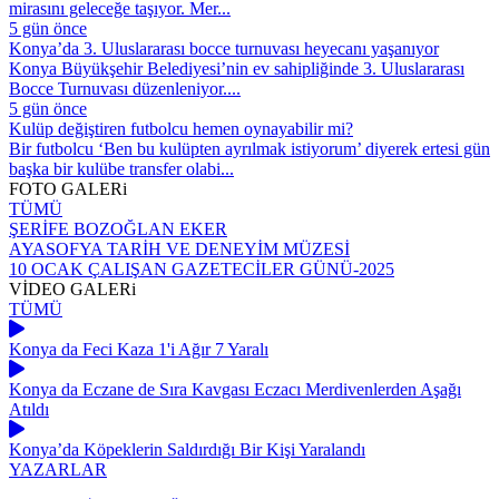
mirasını geleceğe taşıyor. Mer...
5 gün önce
Konya’da 3. Uluslararası bocce turnuvası heyecanı yaşanıyor
Konya Büyükşehir Belediyesi’nin ev sahipliğinde 3. Uluslararası
Bocce Turnuvası düzenleniyor....
5 gün önce
Kulüp değiştiren futbolcu hemen oynayabilir mi?
Bir futbolcu ‘Ben bu kulüpten ayrılmak istiyorum’ diyerek ertesi gün
başka bir kulübe transfer olabi...
FOTO
GALERi
TÜMÜ
ŞERİFE BOZOĞLAN EKER
AYASOFYA TARİH VE DENEYİM MÜZESİ
10 OCAK ÇALIŞAN GAZETECİLER GÜNÜ-2025
VİDEO
GALERi
TÜMÜ
Konya da Feci Kaza 1'i Ağır 7 Yaralı
Konya da Eczane de Sıra Kavgası Eczacı Merdivenlerden Aşağı
Atıldı
Konya’da Köpeklerin Saldırdığı Bir Kişi Yaralandı
YAZARLAR