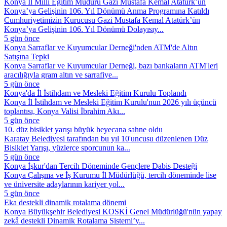
Konya İl Millî Eğitim Müdürü Gazi Mustafa Kemal Atatürk’ün
Konya’ya Gelişinin 106. Yıl Dönümü Anma Programına Katıldı
Cumhuriyetimizin Kurucusu Gazi Mustafa Kemal Atatürk’ün
Konya’ya Gelişinin 106. Yıl Dönümü Dolayısıy...
5 gün önce
Konya Sarraflar ve Kuyumcular Derneği'nden ATM'de Altın
Satışına Tepki
Konya Sarraflar ve Kuyumcular Derneği, bazı bankaların ATM'leri
aracılığıyla gram altın ve sarrafiye...
5 gün önce
Konya'da İl İstihdam ve Mesleki Eğitim Kurulu Toplandı
Konya İl İstihdam ve Mesleki Eğitim Kurulu'nun 2026 yılı üçüncü
toplantısı, Konya Valisi İbrahim Akı...
5 gün önce
10. düz bisiklet yarışı büyük heyecana sahne oldu
Karatay Belediyesi tarafından bu yıl 10'uncusu düzenlenen Düz
Bisiklet Yarışı, yüzlerce sporcunun ka...
5 gün önce
Konya İşkur'dan Tercih Döneminde Gençlere Dabis Desteği
Konya Çalışma ve İş Kurumu İl Müdürlüğü, tercih döneminde lise
ve üniversite adaylarının kariyer yol...
5 gün önce
Eka destekli dinamik rotalama dönemi
Konya Büyükşehir Belediyesi KOSKİ Genel Müdürlüğü'nün yapay
zekâ destekli Dinamik Rotalama Sistemi’y...